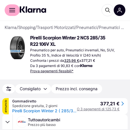
Per il tuo shopping
Per le aziende
Klarna
/
Shopping
/
Trasporti Motorizzati
/
Pneumatici
/
Pneumatici per auto
Pirelli Scorpion Winter 2 NCS 285/35 
R22 106V XL
Pneumatico per auto, Pneumatici invernali, No, SUV, 
Profilo 35 %, Indice di Velocità V (240 km/h)
Confronta i prezzi da
325,96 €
a
377,21 €
Da 3 pagamenti di 90,83 € con
Prova pagamenti flessibili*
Consigliato
Prezzo incl. consegna
Gommadiretto
annuncio
377,21 €
Spedizione gratuita
,
2 giorni
O 3 pagamenti di 125,73 €
Pirelli Scorpion Winter 2 ( 285/35 R22 106V XL Elect, PNCS, con protezione del cerchio (MFS) )
Tuttoautoricambi
Prezzo più basso