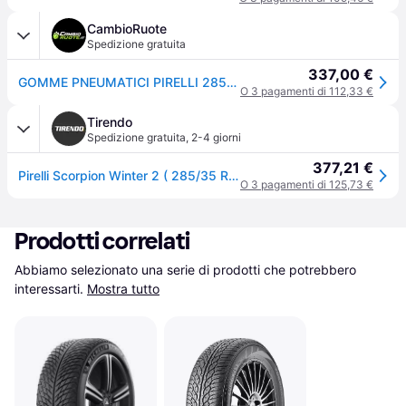
CambioRuote
Spedizione gratuita
337,00 €
GOMME PNEUMATICI PIRELLI 285/35 R22 106V SCORPION WINTER 2 NCS XL
O 3 pagamenti di 112,33 €
Tirendo
Spedizione gratuita
,
2-4 giorni
377,21 €
Pirelli Scorpion Winter 2 ( 285/35 R22 106V XL Elect, PNCS, con protezione del cerchio (MFS) )
O 3 pagamenti di 125,73 €
Prodotti correlati
Abbiamo selezionato una serie di prodotti che potrebbero 
interessarti.
Mostra tutto