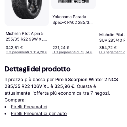
Yokohama Parada
Spec-X PA02 285/35
R22 106V XL RPB
Michelin Pilot Alpin 5
Michelin Pilot A
255/35 R22 99W XL
SUV 285/40 R
K1, SUV
XL
342,61 €
221,24 €
354,72 €
O 3 pagamenti di 114,20 €
O 3 pagamenti di 73,74 €
O 3 pagamenti di
Dettagli del prodotto
Il prezzo più basso per 
Pirelli Scorpion Winter 2 NCS 
285/35 R22 106V XL
 è 
325,96 €
. Questa è 
attualmente l'offerta più economica tra 
7
 negozi.
Compara:
Pirelli Pneumatici
Pirelli Pneumatici per auto