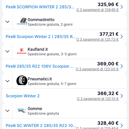
325,96 €
Pirelli SCORPION WINTER 2 285/35 R22 106V auto Pneumatici invernali Pneumatici 4140200
O 3 pagamenti di 108,65 €
Gommadiretto
Spedizione gratuita
,
2 giorni
377,21 €
Pirelli Scorpion Winter 2 ( 285/35 R22 106V XL Elect, PNCS, con protezione del cerchio (MFS) )
O 3 pagamenti di 125,73 €
Kaufland.it
Spedizione gratuita
,
3-5 giorni
369,00 €
Pirelli 285/35 R22 106V Scorpion Winter 2 Ncs Xl
O 3 pagamenti di 123,00 €
Pneumatici.it
Spedizione gratuita
,
5-7 giorni
366,32 €
Scorpion Winter 2
O 3 pagamenti di 122,10 €
Gomme
Spedizione gratuita
328,40 €
Pirelli SC.WINTER 2 285/35 R22 106 V Inverno
O 3 pagamenti di 109,46 €