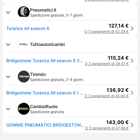
Pneumatici.it
Spedizione gratuita
,
5-7 giorni
127,14 €
Turanza All season 6
O 3 pagamenti di 42,38 €
Tuttoautoricambi
115,24 €
Bridgestone Turanza All season 6 205/50 R17 93V auto Pneumatici quattro stagioni Pneumatici 23914
O 3 pagamenti di 38,41 €
Tirendo
Spedizione gratuita
,
2-4 giorni
136,92 €
Bridgestone Turanza All season 6 ( 205/50 R17 93V XL Enliten / EV, con protezione del cerchio (MFS) )
O 3 pagamenti di 45,64 €
CambioRuote
Spedizione gratuita
143,00 €
GOMME PNEUMATICI BRIDGESTONE 205/50 R17 93V TURANZA ALL SEASON 6 XL
O 3 pagamenti di 47,66 €