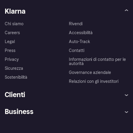
Klarna
Chi siamo
Rivendi
Careers
Accessibilità
Legal
Auto-Track
Press
Contatti
Privacy
Informazioni di contatto per le
autorità
Sicurezza
Governance aziendale
Sostenibilità
Relazioni con gli investitori
Clienti
Assistenza
Arbitro bancario
Business
Login
Promessa di protezione contro
le frodi
Supporto aziende
Portale per sviluppatori
La Klarna app
Impostazioni sulla privacy