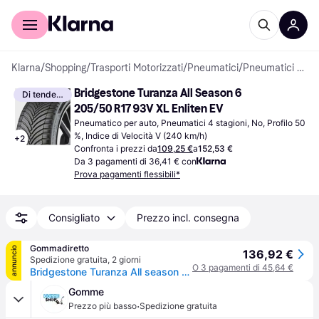
Per il tuo shopping
Per le aziende
Klarna
/
Shopping
/
Trasporti Motorizzati
/
Pneumatici
/
Pneumatici per auto
Bridgestone Turanza All Season 6 
Di tendenza
205/50 R17 93V XL Enliten EV
Pneumatico per auto, Pneumatici 4 stagioni, No, Profilo 50 
%, Indice di Velocità V (240 km/h)
+
2
Confronta i prezzi da
109,25 €
a
152,53 €
Da 3 pagamenti di 36,41 € con
Prova pagamenti flessibili*
Consigliato
Prezzo incl. consegna
Gommadiretto
annuncio
136,92 €
Spedizione gratuita
,
2 giorni
O 3 pagamenti di 45,64 €
Bridgestone Turanza All season 6 ( 205/50 R17 93V XL Enliten / EV, con protezione del cerchio (MFS) )
Gomme
·
Prezzo più basso
Spedizione gratuita