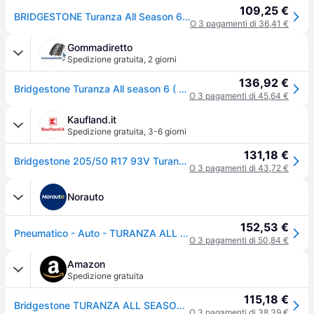
109,25 €
BRIDGESTONE Turanza All Season 6 205/50 R17 93V XL Tutte le stagioni
O 3 pagamenti di 36,41 €
Gommadiretto
Spedizione gratuita
,
2 giorni
136,92 €
Bridgestone Turanza All season 6 ( 205/50 R17 93V XL Enliten / EV, con protezione del cerchio (MFS) )
O 3 pagamenti di 45,64 €
Kaufland.it
Spedizione gratuita
,
3-6 giorni
131,18 €
Bridgestone 205/50 R17 93V Turanza All Season 6 Xl
O 3 pagamenti di 43,72 €
Norauto
152,53 €
Pneumatico - Auto - TURANZA ALL SEASON 6 - Bridgestone - 205-50-17-93-V
O 3 pagamenti di 50,84 €
Amazon
Spedizione gratuita
115,18 €
Bridgestone TURANZA ALL SEASON 6 ENLITEN - 205/50 R17 93V XL - B/C/70 - Pneumatici Quattro stagioni (per auto e SUV)
O 3 pagamenti di 38,39 €