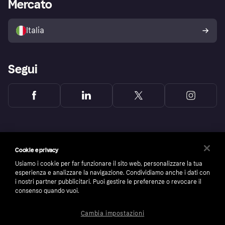
Accesso aziende
Stato operativo
Mercato
Esplora i negozi
Il tuo diritto di recesso
Vendi con Klarna
Piattaforme e partner
Politica di protezione
dell'acquirente Klarna
Italia
Segui
Cookie e privacy
Usiamo i cookie per far funzionare il sito web, personalizzare la tua
esperienza e analizzare la navigazione. Condividiamo anche i dati con
i nostri partner pubblicitari. Puoi gestire le preferenze o revocare il
consenso quando vuoi.
Cambia impostazioni
Copyright © 2005-2026 Klarna Bank AB (publ). Headquarters: Stockholm, Sweden. All