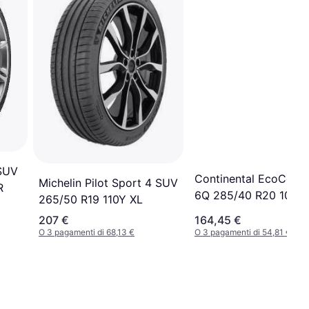
 SUV
Continental EcoConta
Michelin Pilot Sport 4 SUV
R
6Q 285/40 R20 108W
265/50 R19 110Y XL
EVc
207 €
164,45 €
O 3 pagamenti di 68,13 €
O 3 pagamenti di 54,81 €