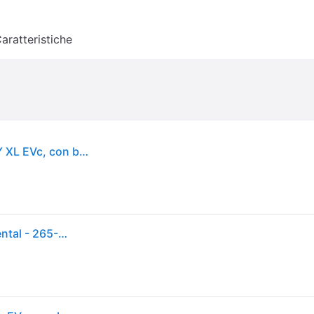
aratteristiche
Continental PremiumContact 7 ( 265/50 R19 110Y XL EVc, con bordo di protezione )
Pneumatico - Auto - PREMIUMCONTACT 7 - Continental - 265-50-19-110-Y