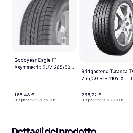
Goodyear Eagle F1
Asymmetric SUV 265/50
Bridgestone Turanza 
R 19 110Y XL
265/50 R19 110Y XL T
168,48 €
236,72 €
O 3 pagamenti di 56,16 €
O 3 pagamenti di 78,90 €
Dettagli del prodotto