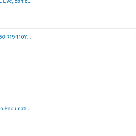
Continental PremiumContact 7 ( 265/50 R19 110Y XL EVc, con bordo di protezione )
Continental So car-tyres PremiumContact™ 7 ( 265/50 R19 110Y XL EVc, con bordo di protezione )
Continental PremiumContact 7 265/50 R19 110Y auto Pneumatici estivi Pneumatici 03142020000