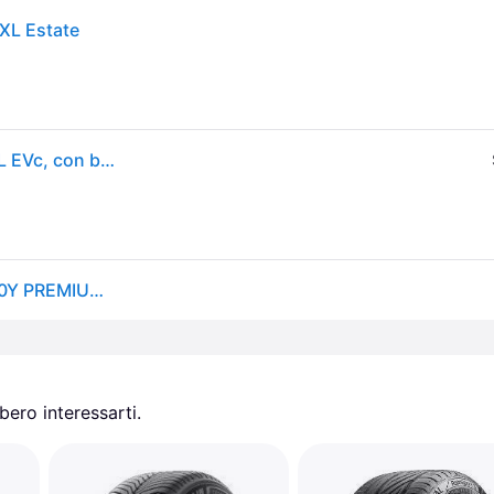
XL Estate
Continental PremiumContact 7 ( 265/50 R19 110Y XL EVc, con bordo di protezione )
GOMME PNEUMATICI CONTINENTAL 265/50 R19 110Y PREMIUMCONTACT 7 XL
ero interessarti.