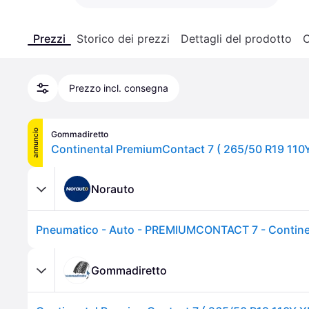
Prezzi
Storico dei prezzi
Dettagli del prodotto
C
Prezzo incl. consegna
annuncio
Gommadiretto
Norauto
Gommadiretto