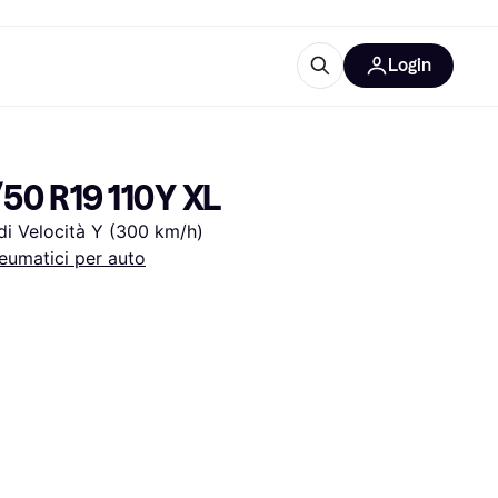
Login
Approfondimenti
ure per ufficio
re
Cos'è Klarna?
50 R19 110Y XL
 di Velocità Y (300 km/h)
eumatici per auto
categorie