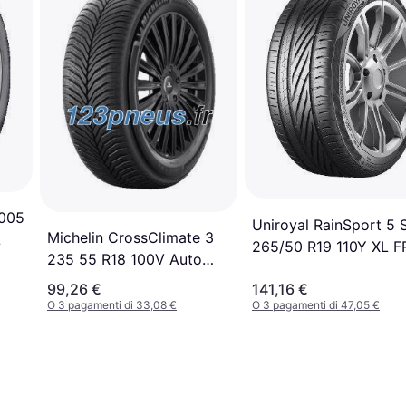
T005
Uniroyal RainSport 5
Michelin CrossClimate 3
L
265/50 R19 110Y XL F
235 55 R18 100V Auto
Pneumatici
99,26 €
141,16 €
O 3 pagamenti di 33,08 €
O 3 pagamenti di 47,05 €