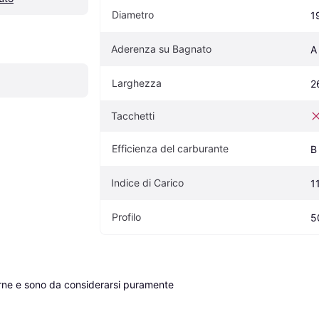
Diametro
1
Aderenza su Bagnato
A
Larghezza
2
Tacchetti
Efficienza del carburante
B
Indice di Carico
1
Profilo
5
erne e sono da considerarsi puramente 