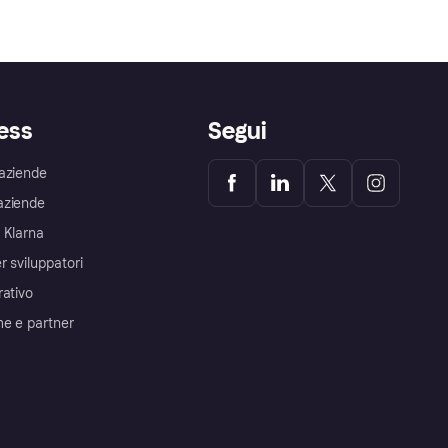
ess
Segui
aziende
aziende
 Klarna
r sviluppatori
rativo
me e partner