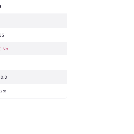
9
65
No
10.0
0 %