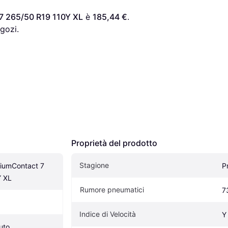
7 265/50 R19 110Y XL
 è 
185,44 €
. 
gozi.
Proprietà del prodotto
Stagione
iumContact 7 
P
Y XL
Rumore pneumatici
7
Indice di Velocità
Y
uto