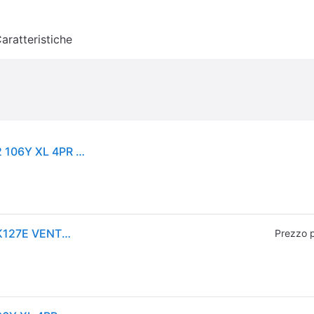
aratteristiche
Hankook Ventus S1 Evo 3 EV K127E ( 285/35 R22 106Y XL 4PR AO, EV, SoundAbsorber, con protezione del cerchio (MFS) SBL )
GOMME PNEUMATICI HANKOOK 285/35 R22 106Y K127E VENTUS S1 EVO3 EV SILENT (AO) XL
Prezzo 