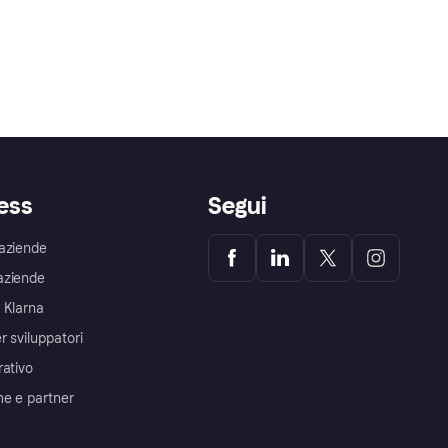
ess
Segui
aziende
aziende
 Klarna
r sviluppatori
rativo
me e partner