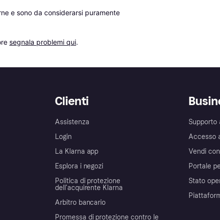
erne e sono da considerarsi puramente 
re 
segnala problemi qui
.
Clienti
Busin
Assistenza
Supporto 
Login
Accesso 
La Klarna app
Vendi con
Esplora i negozi
Portale pe
Politica di protezione
Stato ope
dell'acquirente Klarna
Piattafor
Arbitro bancario
Promessa di protezione contro le