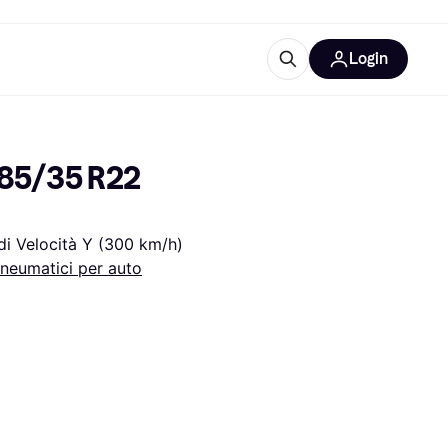
Login
Approfondimenti
ure per ufficio
re
Cos'è Klarna?
85/35 R22 
 di Velocità Y (300 km/h)
neumatici per auto
categorie