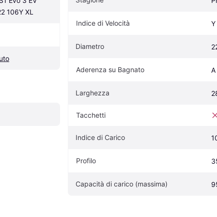
1 Evo 3 EV 
P
22 106Y XL
Indice di Velocità
Y
Diametro
2
uto
Aderenza su Bagnato
A
Larghezza
2
Tacchetti
Indice di Carico
1
Profilo
3
Capacità di carico (massima)
9