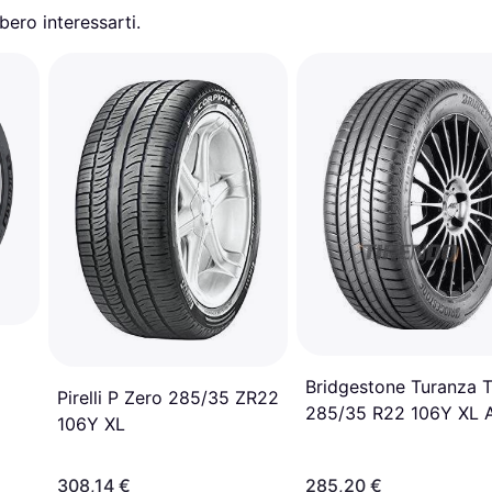
ero interessarti.
Bridgestone Turanza 
Pirelli P Zero 285/35 ZR22
285/35 R22 106Y XL 
106Y XL
B-Silent
308,14 €
285,20 €