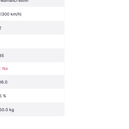
neumatici estivi
 (300 km/h)
2
85
No
06.0
5 %
50.0 kg