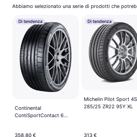
Abbiamo selezionato una serie di prodotti che potrebb
Di tendenza
Di tendenza
Michelin Pilot Sport 4S
285/25 ZR22 95Y XL
Continental
ContiSportContact 6
285/35 R23 107Y XL
ContiSilent FR
358,80 €
313 €