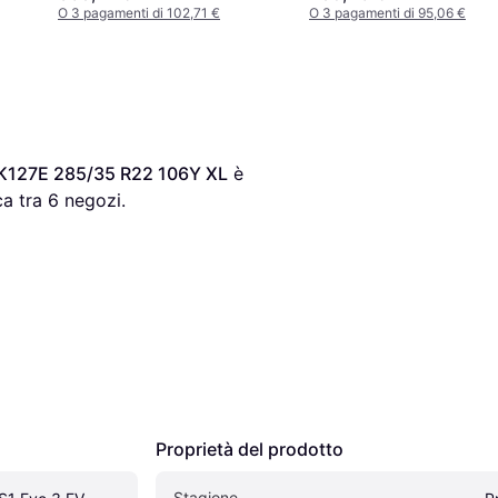
O 3 pagamenti di 102,71 €
O 3 pagamenti di 95,06 €
 K127E 285/35 R22 106Y XL
 è 
a tra 
6
 negozi.
Proprietà del prodotto
Stagione