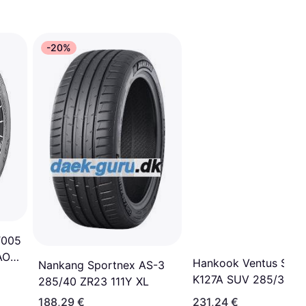
-20%
T005
AO
Hankook Ventus S1 E
Nankang Sportnex AS-3
K127A SUV 285/35 Z
285/40 ZR23 111Y XL
106Y XL 4PR
188,29 €
231,24 €