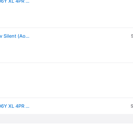
Hankook Ventus S1 Evo 3 EV K127E ( 285/35 R22 106Y XL 4PR AO, EV, SoundAbsorber, con protezione del cerchio (MFS) SBL )
Hankook 285/35 R22 106Y K127E Ventus S1 Evo3 Ev Silent (Ao) Xl
S
Hankook Ventus S1 Evo 3 EV K127E ( 285/35 R22 106Y XL 4PR AO, EV, SoundAbsorber, con protezione del cerchio (MFS) SBL )
S