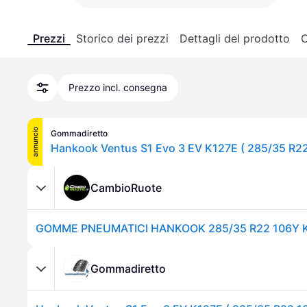
Prezzi
Storico dei prezzi
Dettagli del prodotto
C
Prezzo incl. consegna
annuncio
Gommadiretto
CambioRuote
Gommadiretto