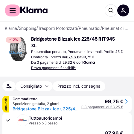
Per il tuo shopping
Per le aziende
Klarna
/
Shopping
/
Trasporti Motorizzati
/
Pneumatici
/
Pneumatici per auto
Bridgestone Blizzak Ice 225/45 R17 94S 
-12%
XL
Pneumatico per auto, Pneumatici invernali, Profilo 45 %
Confronta i prezzi da
87,96 €
a
99,75 €
Da 3 pagamenti di 29,32 € con
Prova pagamenti flessibili*
Consigliato
Prezzo incl. consegna
Gommadiretto
annuncio
99,75 €
Spedizione gratuita
,
2 giorni
O 3 pagamenti di 33,25 €
Bridgestone Blizzak Ice ( 225/45 R17 94S XL EVc, Nordic compound, con protezione del cerchio (MFS) )
Tuttoautoricambi
Prezzo più basso
87,96 €