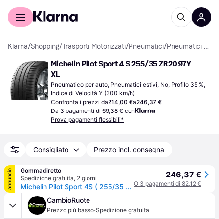
Per il tuo shopping
Per le aziende
Klarna
/
Shopping
/
Trasporti Motorizzati
/
Pneumatici
/
Pneumatici per auto
Michelin Pilot Sport 4 S 255/35 ZR20 97Y 
XL
Pneumatico per auto, Pneumatici estivi, No, Profilo 35 %, 
Indice di Velocità Y (300 km/h)
Confronta i prezzi da
214,00 €
a
246,37 €
Da 3 pagamenti di 69,38 € con
Prova pagamenti flessibili*
Consigliato
Prezzo incl. consegna
Gommadiretto
annuncio
246,37 €
Spedizione gratuita
,
2 giorni
O 3 pagamenti di 82,12 €
Michelin Pilot Sport 4S ( 255/35 ZR20 (97Y) XL EV Suitable, con bordino di protezione del cerchio (FSL) )
CambioRuote
·
Prezzo più basso
Spedizione gratuita