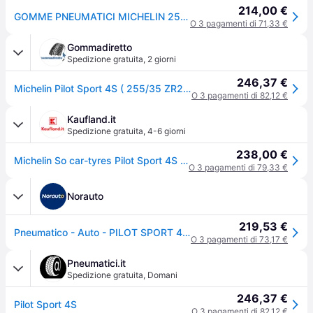
214,00 €
GOMME PNEUMATICI MICHELIN 255/35 R20 97Y PILOT SPORT 4S XL
O 3 pagamenti di 71,33 €
Gommadiretto
Spedizione gratuita
,
2 giorni
246,37 €
Michelin Pilot Sport 4S ( 255/35 ZR20 (97Y) XL EV Suitable, con bordino di protezione del cerchio (FSL) )
O 3 pagamenti di 82,12 €
Kaufland.it
Spedizione gratuita
,
4-6 giorni
238,00 €
Michelin So car-tyres Pilot Sport 4S ( 255/35 ZR20 (97Y) XL EV Suitable, con bordino di protezione del cerchio (FSL) )
O 3 pagamenti di 79,33 €
Norauto
219,53 €
Pneumatico - Auto - PILOT SPORT 4S - Michelin - 255-35-20-97-Y
O 3 pagamenti di 73,17 €
Pneumatici.it
Spedizione gratuita
,
Domani
246,37 €
Pilot Sport 4S
O 3 pagamenti di 82,12 €