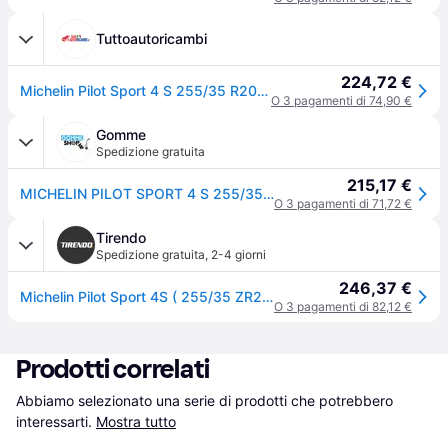
Tuttoautoricambi
224,72 €
Michelin Pilot Sport 4 S 255/35 R20 97Y auto Pneumatici estivi Pneumatici 646881
O 3 pagamenti di 74,90 €
Gomme
Spedizione gratuita
215,17 €
MICHELIN PILOT SPORT 4 S 255/35 R20 97Y Estate
O 3 pagamenti di 71,72 €
Tirendo
Spedizione gratuita
,
2-4 giorni
246,37 €
Michelin Pilot Sport 4S ( 255/35 ZR20 (97Y) XL EV Suitable, con bordino di protezione del cerchio (FSL) )
O 3 pagamenti di 82,12 €
Prodotti correlati
Abbiamo selezionato una serie di prodotti che potrebbero 
interessarti.
Mostra tutto