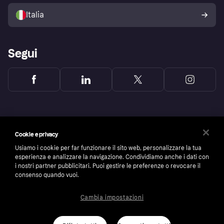
Politica di protezione
dell'acquirente Klarna
Italia
Segui
Cookie e privacy
Usiamo i cookie per far funzionare il sito web, personalizzare la tua
esperienza e analizzare la navigazione. Condividiamo anche i dati con
i nostri partner pubblicitari. Puoi gestire le preferenze o revocare il
consenso quando vuoi.
Cambia impostazioni
Copyright © 2005-2026 Klarna Bank AB (publ). Headquarters: Stockholm, Sweden. All
rights reserved. Klarna Bank AB (publ). Sveavägen 46, 111 34 Stockholm. Organization
number: 556737-0431