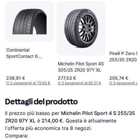
Continental
Pirelli P Zero S
SportContact 6
255/35 ZR20 
325/30 R21 108Y XL
Michelin Pilot Sport 4S
EVc
305/25 ZR20 97Y XL
238,91 €
277,53 €
205,74 €
O 3 pagamenti di 79,63 €
O 3 pagamenti di 92,51 €
O 3 pagamenti di
Dettagli del prodotto
Il prezzo più basso per 
Michelin Pilot Sport 4 S 255/35 
ZR20 97Y XL
 è 
214,00 €
. Questa è attualmente 
l'offerta più economica tra 
8
 negozi.
Compara: