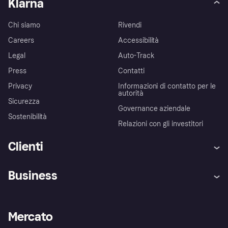
Klarna
Chi siamo
Rivendi
Careers
Accessibilità
Legal
Auto-Track
Press
Contatti
Privacy
Informazioni di contatto per le
autorità
Sicurezza
Governance aziendale
Sostenibilità
Relazioni con gli investitori
Clienti
Assistenza
Arbitro bancario
Business
Login
Promessa di protezione contro
le frodi
Supporto aziende
Portale per sviluppatori
La Klarna app
Impostazioni sulla privacy
Accesso aziende
Stato operativo
Mercato
Esplora i negozi
Il tuo diritto di recesso
Vendi con Klarna
Piattaforme e partner