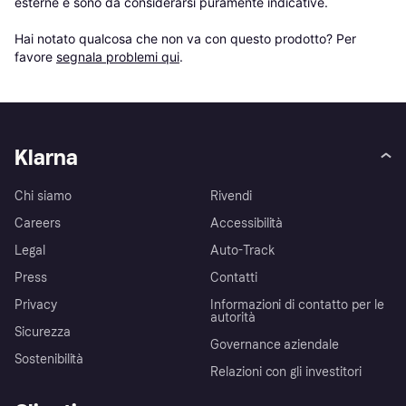
esterne e sono da considerarsi puramente indicative.

Hai notato qualcosa che non va con questo prodotto? Per 
favore 
segnala problemi qui
.
Klarna
Chi siamo
Rivendi
Careers
Accessibilità
Legal
Auto-Track
Press
Contatti
Privacy
Informazioni di contatto per le
autorità
Sicurezza
Governance aziendale
Sostenibilità
Relazioni con gli investitori