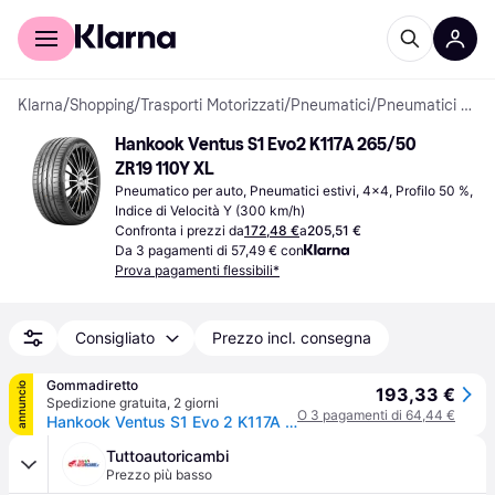
Per il tuo shopping
Per le aziende
Klarna
/
Shopping
/
Trasporti Motorizzati
/
Pneumatici
/
Pneumatici per auto
Hankook Ventus S1 Evo2 K117A 265/50 
ZR19 110Y XL
Pneumatico per auto, Pneumatici estivi, 4x4, Profilo 50 %, 
Indice di Velocità Y (300 km/h)
Confronta i prezzi da
172,48 €
a
205,51 €
Da 3 pagamenti di 57,49 € con
Prova pagamenti flessibili*
Consigliato
Prezzo incl. consegna
Gommadiretto
annuncio
193,33 €
Spedizione gratuita
,
2 giorni
O 3 pagamenti di 64,44 €
Hankook Ventus S1 Evo 2 K117A ( 265/50 ZR19 110Y XL 4PR SUV, con protezione del cerchio (MFS) SBL )
Tuttoautoricambi
Prezzo più basso