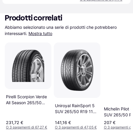
Prodotti correlati
Abbiamo selezionato una serie di prodotti che potrebbero 
interessarti.
Mostra tutto
Pirelli Scorpion Verde
All Season 265/50
Uniroyal RainSport 5
R19 110V XL N0
Michelin Pilot 
SUV 265/50 R19 110Y
SUV 265/50 R
XL FR
XL
231,72 €
141,16 €
207 €
O 3 pagamenti di 67,27 €
O 3 pagamenti di 47,05 €
O 3 pagamenti di