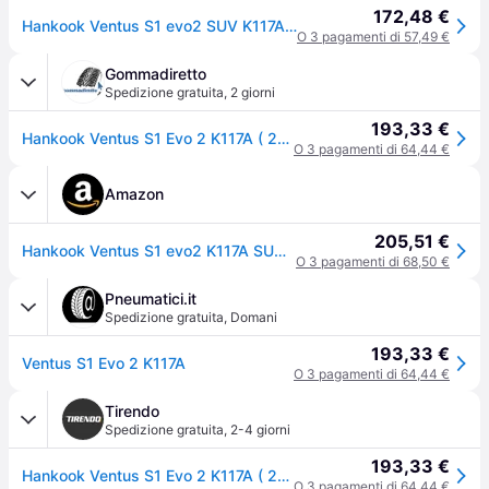
172,48 €
Hankook Ventus S1 evo2 SUV K117A 265/50 R19 110Y auto Pneumatici estivi Pneumatici 1015346
O 3 pagamenti di 57,49 €
Gommadiretto
Spedizione gratuita
,
2 giorni
193,33 €
Hankook Ventus S1 Evo 2 K117A ( 265/50 ZR19 110Y XL 4PR SUV, con protezione del cerchio (MFS) SBL )
O 3 pagamenti di 64,44 €
Amazon
205,51 €
Hankook Ventus S1 evo2 K117A SUV XL FR - 265/50R19 110Y - Pneumatico Estivo
O 3 pagamenti di 68,50 €
Pneumatici.it
Spedizione gratuita
,
Domani
193,33 €
Ventus S1 Evo 2 K117A
O 3 pagamenti di 64,44 €
Tirendo
Spedizione gratuita
,
2-4 giorni
193,33 €
Hankook Ventus S1 Evo 2 K117A ( 265/50 ZR19 110Y XL 4PR SUV, con protezione del cerchio (MFS) SBL )
O 3 pagamenti di 64,44 €