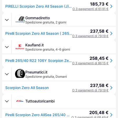
185,73 €
PIRELLI Scorpion Zero All Season (J)(LR) 265/40 R22 106Y XL DOT 2024 Estate
O 3 pagamenti di 61,91 €
Gommadiretto
Spedizione gratuita
,
2 giorni
237,58 €
Pirelli Scorpion Zero All Season ( 265/40 R22 106Y XL J, LR, con protezione del cerchio (MFS) )
O 3 pagamenti di 79,19 €
Kaufland.it
Spedizione gratuita
,
4-6 giorni
258,45 €
Pirelli 265/40 R22 106Y Scorpion Zero All Season (J)(Lr) Xl
O 3 pagamenti di 86,15 €
Pneumatici.it
Spedizione gratuita
,
Domani
237,58 €
Scorpion Zero All Season
O 3 pagamenti di 79,19 €
Tuttoautoricambi
205,48 €
Pirelli Scorpion Zero AllSea 265/40 R22 106Y auto Pneumatici estivi Pneumatici 2689700
O 3 pagamenti di 68,49 €