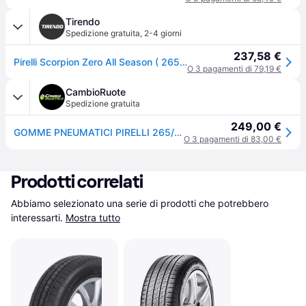
Tirendo
Spedizione gratuita
,
2-4 giorni
237,58 €
Pirelli Scorpion Zero All Season ( 265/40 R22 106Y XL J, LR, con protezione del cerchio (MFS) )
O 3 pagamenti di 79,19 €
CambioRuote
Spedizione gratuita
249,00 €
GOMME PNEUMATICI PIRELLI 265/40 R22 106Y SCORPION ZERO ALL SEASON (J)(LR) XL
O 3 pagamenti di 83,00 €
Prodotti correlati
Abbiamo selezionato una serie di prodotti che potrebbero 
interessarti.
Mostra tutto