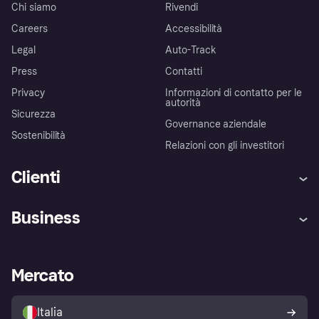
Chi siamo
Rivendi
Careers
Accessibilità
Legal
Auto-Track
Press
Contatti
Privacy
Informazioni di contatto per le
autorità
Sicurezza
Governance aziendale
Sostenibilità
Relazioni con gli investitori
Clienti
Assistenza
Arbitro bancario
Business
Login
Promessa di protezione contro
le frodi
Supporto aziende
Portale per sviluppatori
La Klarna app
Impostazioni sulla privacy
Accesso aziende
Stato operativo
Mercato
Esplora i negozi
Il tuo diritto di recesso
Vendi con Klarna
Piattaforme e partner
Politica di protezione
dell'acquirente Klarna
Italia