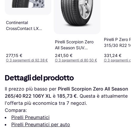
Continental
CrossContact LX
Sport Pneumatici 265
Pirelli P Zero 
40 R22
Pirelli Scorpion Zero
315/30 R22 10
All Season SUV
XL
265/40 R22 106Y XL
277,15 €
241,50 €
331,24 €
PNCS
O 3 pagamenti di 92,38 €
O 3 pagamenti di 80,50 €
O 3 pagamenti di
Dettagli del prodotto
Il prezzo più basso per 
Pirelli Scorpion Zero All Season 
265/40 R22 106Y XL
 è 
185,73 €
. Questa è attualmente 
l'offerta più economica tra 
7
 negozi.
Compara:
Pirelli Pneumatici
Pirelli Pneumatici per auto