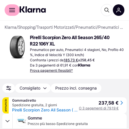
Per il tuo shopping
Per le aziende
Klarna
/
Shopping
/
Trasporti Motorizzati
/
Pneumatici
/
Pneumatici per auto
Pirelli Scorpion Zero All Season 265/40 
R22 106Y XL
Pneumatico per auto, Pneumatici 4 stagioni, No, Profilo 40 
%, Indice di Velocità Y (300 km/h)
Confronta i prezzi da
185,73 €
a
258,45 €
Da 3 pagamenti di 61,91 € con
Prova pagamenti flessibili*
Consigliato
Prezzo incl. consegna
Gommadiretto
annuncio
237,58 €
Spedizione gratuita
,
2 giorni
O 3 pagamenti di 79,19 €
Pirelli Scorpion Zero All Season ( 265/40 R22 106Y XL J, LR, con protezione del cerchio (MFS) )
Gomme
·
Prezzo più basso
Spedizione gratuita