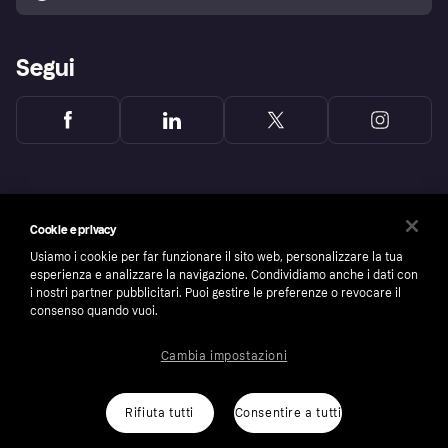
Segui
Cookie e privacy
Usiamo i cookie per far funzionare il sito web, personalizzare la tua
esperienza e analizzare la navigazione. Condividiamo anche i dati con
i nostri partner pubblicitari. Puoi gestire le preferenze o revocare il
consenso quando vuoi.
Cambia impostazioni
Copyright © 2005-2026 Klarna Bank AB (publ). Headquarters: Stockholm, Sweden. All
rights reserved. Klarna Bank AB (publ). Sveavägen 46, 111 34 Stockholm. Organization
number: 556737-0431
Rifiuta tutti
Consentire a tutti
Cookies
Klarna.com