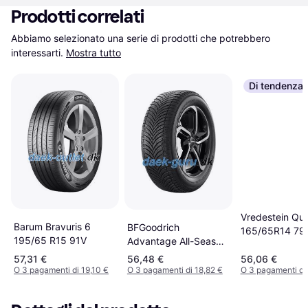
Prodotti correlati
Abbiamo selezionato una serie di prodotti che potrebbero 
interessarti.
Mostra tutto
Di tendenza
Vredestein Qua
Barum Bravuris 6
BFGoodrich
165/65R14 79
195/65 R15 91V
Advantage All-Season
165/70 R14 81T
57,31 €
56,48 €
56,06 €
O 3 pagamenti di 19,10 €
O 3 pagamenti di 18,82 €
O 3 pagamenti di