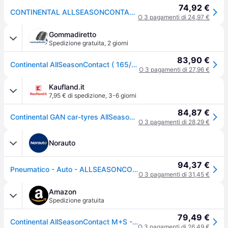
74,92 €
CONTINENTAL ALLSEASONCONTACT 165/65 R14 79T Tutte le stagioni
O 3 pagamenti di 24,97 €
Gommadiretto
Spedizione gratuita
,
2 giorni
83,90 €
Continental AllSeasonContact ( 165/65 R14 79T EVc )
O 3 pagamenti di 27,96 €
Kaufland.it
7,95 € di spedizione
,
3-6 giorni
84,87 €
Continental GAN car-tyres AllSeasonContact™ ( 165/65 R14 79T EVc )
O 3 pagamenti di 28,29 €
Norauto
94,37 €
Pneumatico - Auto - ALLSEASONCONTACT - Continental - 165-65-14-79-T
O 3 pagamenti di 31,45 €
Amazon
Spedizione gratuita
79,49 €
Continental AllSeasonContact M+S - 165/65R14 79T - Pneumatico 4 stagioni
O 3 pagamenti di 26,49 €