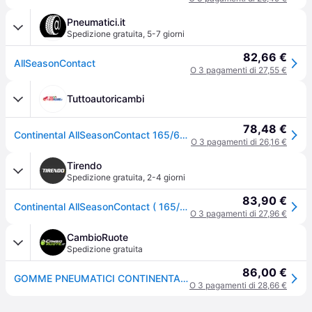
Pneumatici.it
Spedizione gratuita
,
5-7 giorni
82,66 €
AllSeasonContact
O 3 pagamenti di 27,55 €
Tuttoautoricambi
78,48 €
Continental AllSeasonContact 165/65 R14 79T auto Pneumatici quattro stagioni Pneumatici 0358812
O 3 pagamenti di 26,16 €
Tirendo
Spedizione gratuita
,
2-4 giorni
83,90 €
Continental AllSeasonContact ( 165/65 R14 79T EVc )
O 3 pagamenti di 27,96 €
CambioRuote
Spedizione gratuita
86,00 €
GOMME PNEUMATICI CONTINENTAL 165/65 R14 79T ALL SEASON CONTACT
O 3 pagamenti di 28,66 €