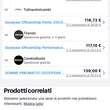
Tuttoautoricambi
116,72 €
Goodyear EfficientGrip Perfor 205/50 R17 93W auto Pneumatici estivi Pneumatici 542432
O 3 pagamenti di 38,90 €
Tirendo
Spedizione gratuita
,
2-4 giorni
117,10 €
Goodyear EfficientGrip Performance 2 ( 205/50 R17 93W XL EVR )
O 3 pagamenti di 39,03 €
CambioRuote
Spedizione gratuita
139,00 €
GOMME PNEUMATICI GOODYEAR 205/50 R17 93W EFFICIENTGRIP PERFORMANCE 2 XL
O 3 pagamenti di 46,33 €
Prodotti correlati
Abbiamo selezionato una serie di prodotti che potrebbero 
interessarti.
Mostra tutto