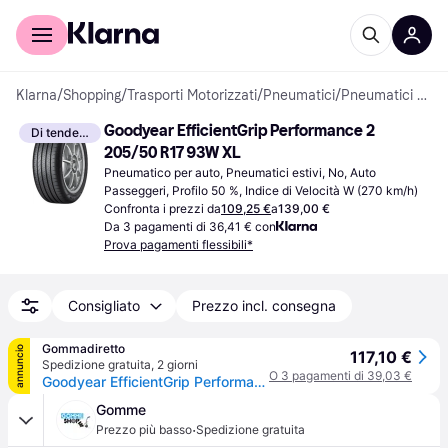
Per il tuo shopping
Per le aziende
Klarna
/
Shopping
/
Trasporti Motorizzati
/
Pneumatici
/
Pneumatici per auto
Goodyear EfficientGrip Performance 2 
Di tendenza
205/50 R17 93W XL
Pneumatico per auto, Pneumatici estivi, No, Auto 
Passeggeri, Profilo 50 %, Indice di Velocità W (270 km/h)
Confronta i prezzi da
109,25 €
a
139,00 €
Da 3 pagamenti di 36,41 € con
Prova pagamenti flessibili*
Consigliato
Prezzo incl. consegna
Gommadiretto
annuncio
117,10 €
Spedizione gratuita
,
2 giorni
O 3 pagamenti di 39,03 €
Goodyear EfficientGrip Performance 2 ( 205/50 R17 93W XL EVR )
Gomme
·
Prezzo più basso
Spedizione gratuita