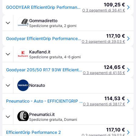
109,25 €
GOODYEAR EfficientGrip Performance 2 205/50 R17 93W XL Estate
O 3 pagamenti di 36,41 €
Gommadiretto
Spedizione gratuita
,
2 giorni
117,10 €
Goodyear EfficientGrip Performance 2 ( 205/50 R17 93W XL EVR )
O 3 pagamenti di 39,03 €
Kaufland.it
Spedizione gratuita
,
4-6 giorni
124,65 €
Goodyear 205/50 R17 93W Efficientgrip Performance 2 Xl
O 3 pagamenti di 41,55 €
Norauto
114,53 €
Pneumatico - Auto - EFFICIENTGRIP PERFORMANCE 2 - Goodyear - 205-50-17-93-W
O 3 pagamenti di 38,17 €
Pneumatici.it
Spedizione gratuita
,
Domani
117,10 €
EfficientGrip Performance 2
O 3 pagamenti di 39,03 €