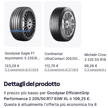
Goodyear Eagle F1
Continental
Michelin Cross
Asymmetric 5 235/60
UltraContact 205/50
3 235 55 R18 
R18 103W XL
R17 93W XL
Auto Pneumati
123,29 €
112,70 €
99,26 €
O 3 pagamenti di 41,09 €
O 3 pagamenti di 37,56 €
O 3 pagamenti di
Dettagli del prodotto
Il prezzo più basso per 
Goodyear EfficientGrip 
Performance 2 205/50 R17 93W XL
 è 
109,25 €
. 
Questa è attualmente l'offerta più economica tra 
8