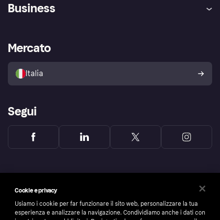
Assistenza
Arbitro bancario
Business
Login
Promessa di protezione contro
le frodi
Supporto aziende
Portale per sviluppatori
La Klarna app
Impostazioni sulla privacy
Accesso aziende
Stato operativo
Mercato
Esplora i negozi
Il tuo diritto di recesso
Vendi con Klarna
Piattaforme e partner
Politica di protezione
dell'acquirente Klarna
Italia
Segui
Cookie e privacy
Usiamo i cookie per far funzionare il sito web, personalizzare la tua
esperienza e analizzare la navigazione. Condividiamo anche i dati con