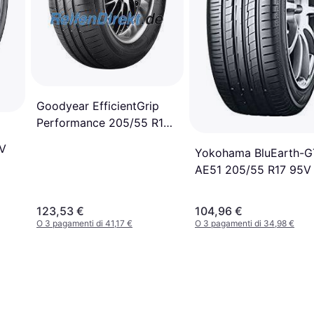
Goodyear EfficientGrip
Performance 205/55 R17
91V
1V
Yokohama BluEarth-G
AE51 205/55 R17 95V
123,53 €
104,96 €
O 3 pagamenti di 41,17 €
O 3 pagamenti di 34,98 €