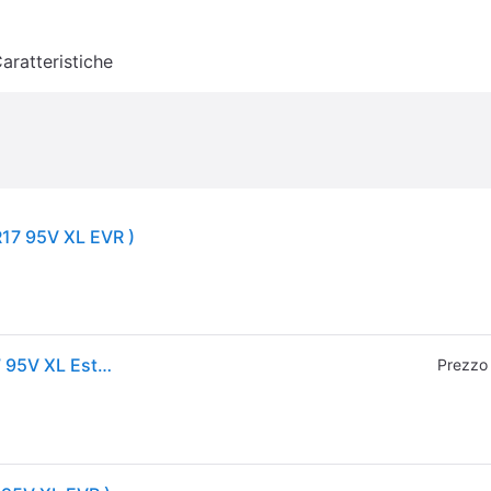
aratteristiche
R17 95V XL EVR )
GOODYEAR EfficientGrip Performance 2 205/55 R17 95V XL Estate
Prezzo