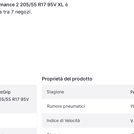
ormance 2 205/55 R17 95V XL
 è 
 tra 
7
 negozi.
Proprietà del prodotto
Stagione
tGrip 
P
05/55 R17 95V 
Rumore pneumatici
7
Indice di Velocità
V