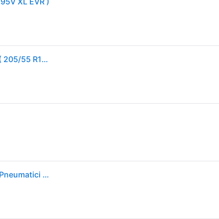
 95V XL EVR )
Goodyear So car-tyres EfficientGrip Performance 2 ( 205/55 R17 95V XL EDR )
Goodyear Efficientgrip Perfor 205/55 R17 95V auto Pneumatici estivi Pneumatici 542453