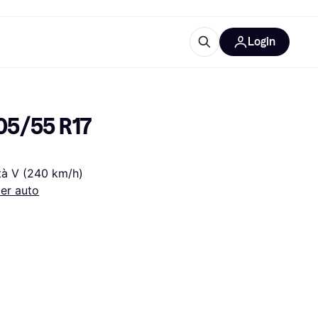
Login
Approfondimenti
ure per ufficio
re
Cos'è Klarna?
05/55 R17 
ità V (240 km/h)
er auto
categorie