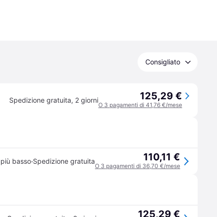
Consigliato
125,29 €
Spedizione gratuita
,
2 giorni
O 3 pagamenti di 41,76 €/mese
110,11 €
·
 più basso
Spedizione gratuita
O 3 pagamenti di 36,70 €/mese
125,29 €