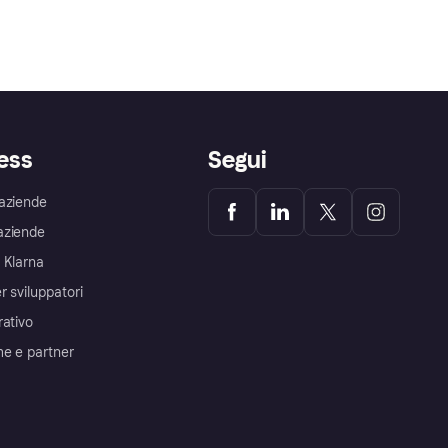
ess
Segui
aziende
aziende
 Klarna
r sviluppatori
rativo
me e partner