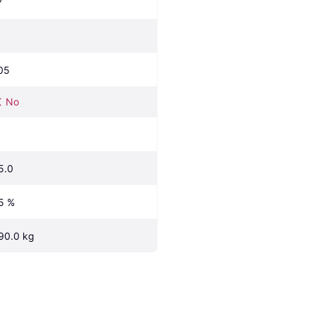
7
05
No
5.0
5 %
90.0 kg