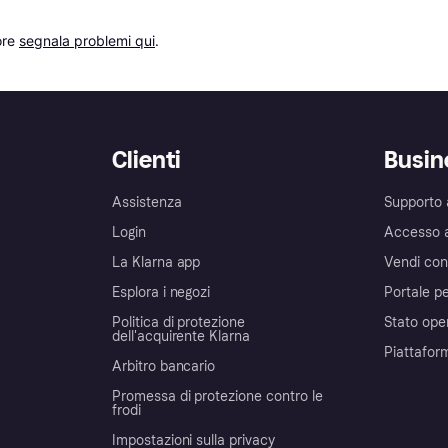
re 
segnala problemi qui
.
Clienti
Busin
Assistenza
Supporto 
Login
Accesso 
La Klarna app
Vendi con
Esplora i negozi
Portale pe
Politica di protezione
Stato ope
dell'acquirente Klarna
Piattafor
Arbitro bancario
Promessa di protezione contro le
frodi
Impostazioni sulla privacy