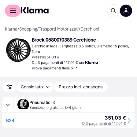
Per il tuo shopping
Per le aziende
Klarna
/
Shopping
/
Trasporti Motorizzati
/
Cerchioni
Brock 0580070389 Cerchione
Cerchio in lega, Larghezza 8,5 pollici, Diametro 19 pollici, 
Nero
Prezzo
351,03 €
Da 3 pagamenti di 117,01 € con
Prova pagamenti flessibili*
Consigliato
Prezzo incl. consegna
Pneumatici.it
Spedizione gratuita
,
3-4 giorni
351,03 €
B24
O 3 pagamenti di 117,01 €