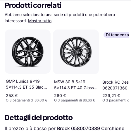
Prodotti correlati
Abbiamo selezionato una serie di prodotti che potrebbero 
interessarti.
Mostra tutto
Di tendenza
GMP Lunica 9x19
MSW 30 8.5x19
Brock RC Desi
5x114.3 ET 35 Black
5x114.3 ET 40 Gloss
0620071360
Diamond
Black Full Polished
Cerchione
258 €
260 €
229,21 €
O 3 pagamenti di 86,00 €
O 3 pagamenti di 86,66 €
O 3 pagamenti di
Dettagli del prodotto
Il prezzo più basso per 
Brock 0580070389 Cerchione