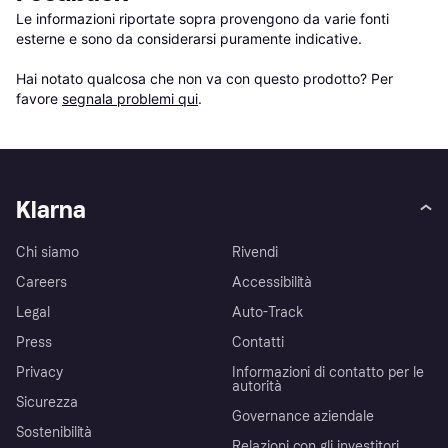
Le informazioni riportate sopra provengono da varie fonti 
esterne e sono da considerarsi puramente indicative.

Hai notato qualcosa che non va con questo prodotto? Per 
favore 
segnala problemi qui
.
Klarna
Chi siamo
Rivendi
Careers
Accessibilità
Legal
Auto-Track
Press
Contatti
Privacy
Informazioni di contatto per le
autorità
Sicurezza
Governance aziendale
Sostenibilità
Relazioni con gli investitori