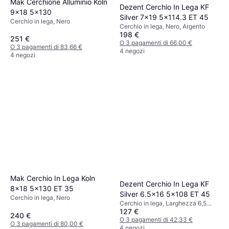
Mak Cerchione Alluminio Koln
Dezent Cerchio In Lega KF
9x18 5x130
Silver 7x19 5x114.3 ET 45
Cerchio in lega, Nero
Cerchio in lega, Nero, Argento
198 €
251 €
O 3 pagamenti di 66,00 €
O 3 pagamenti di 83,66 €
4 negozi
4 negozi
Mak Cerchio In Lega Koln
Dezent Cerchio In Lega KF
8x18 5x130 ET 35
Silver 6.5x16 5x108 ET 45
Cerchio in lega, Nero
Cerchio in lega, Larghezza 6,5
127 €
pollici, Diametro 16 pollici, Nero,
240 €
Argento
O 3 pagamenti di 42,33 €
O 3 pagamenti di 80,00 €
4 negozi