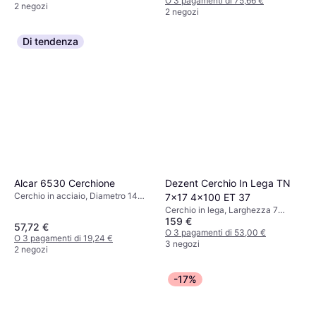
O 3 pagamenti di 75,66 €
2 negozi
2 negozi
Di tendenza
Dezent Cerchio In Lega TN
Alcar 6530 Cerchione
Cerchio in acciaio, Diametro 14
7x17 4x100 ET 37
pollici, Nero
Cerchio in lega, Larghezza 7
159 €
pollici, 8 pollici, Diametro 17 pollici,
57,72 €
Nero
O 3 pagamenti di 53,00 €
O 3 pagamenti di 19,24 €
3 negozi
2 negozi
-17%