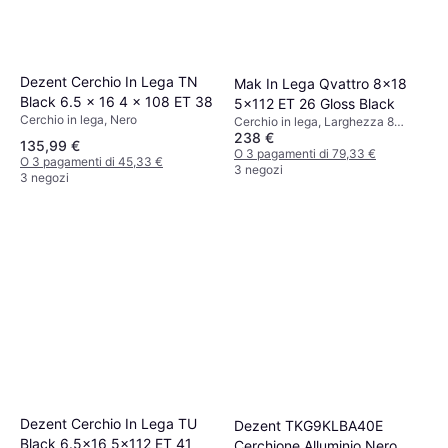
Dezent Cerchio In Lega TN
Mak In Lega Qvattro 8x18
Black 6.5 x 16 4 x 108 ET 38
5x112 ET 26 Gloss Black
Cerchio in lega, Nero
Cerchio in lega, Larghezza 8
238 €
pollici, Diametro 18 pollici, Nero
135,99 €
O 3 pagamenti di 79,33 €
O 3 pagamenti di 45,33 €
3 negozi
3 negozi
Dezent Cerchio In Lega TU
Dezent TKG9KLBA40E
Black 6.5x16 5x112 ET 41
Cerchione Alluminio Nero