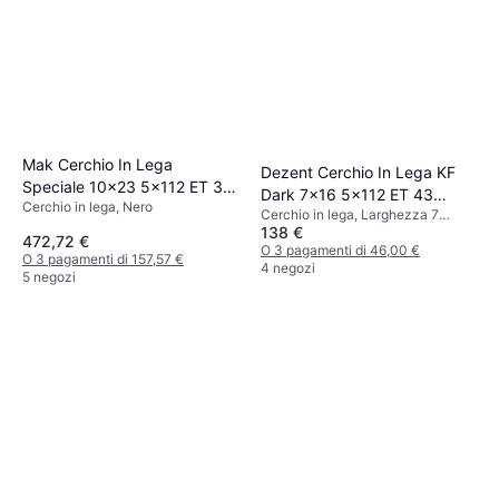
Mak Cerchio In Lega
Dezent Cerchio In Lega KF
Speciale 10x23 5x112 ET 30
Dark 7x16 5x112 ET 43
Cerchio in lega, Nero
Gloss Black
Cerchio in lega, Larghezza 7
Black/Polished
138 €
pollici, Diametro 16 pollici, Nero
472,72 €
O 3 pagamenti di 46,00 €
O 3 pagamenti di 157,57 €
4 negozi
5 negozi