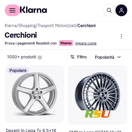
Per il tuo shopping
Per le aziende
Klarna
/
Shopping
/
Trasporti Motorizzati
/
Cerchioni
Cerchioni
Prova i pagamenti flessibili con
Impara come
1000+ prodotti
Filtro
Popolarità
Popolare
Dezent In Lega Ty 6.5x16