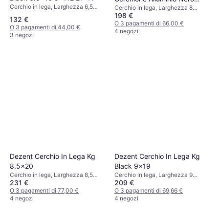
Cerchio in lega, Larghezza 6,5
Cerchio in lega, Larghezza 8
8x19
pollici, Diametro 16 pollici, Nero
198 €
pollici, Diametro 19 pollici, Nero
132 €
O 3 pagamenti di 66,00 €
O 3 pagamenti di 44,00 €
4 negozi
3 negozi
Dezent Cerchio In Lega Kg
Dezent Cerchio In Lega Kg
8.5x20
Black 9x19
Cerchio in lega, Larghezza 8,5
Cerchio in lega, Larghezza 9
231 €
209 €
pollici, 8 pollici, Diametro 20
pollici, Diametro 19 pollici, Nero
pollici, Nero
O 3 pagamenti di 77,00 €
O 3 pagamenti di 69,66 €
4 negozi
4 negozi