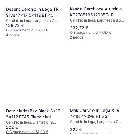
Keskin Cerchione Alluminio
Dezent Cerchio In Lega TR
KT228519512035GLP
Silver 7x17 5x112 ET 40
Cerchio in lega, Larghezza 8,5
Cerchio in lega, Larghezza 7
pollici, Oro
139,72 €
pollici, Diametro 17 pollici, Argento
232,72 €
O 3 pagamenti di 46,57 €
O 3 pagamenti di 77,57 €
4 negozi
2 negozi
Mak Cerchio In Lega XLR
Dotz MarinaBay Black 8x19
7x18 4x098 ET 35
5x112 ET45 Black Matt
Cerchio in lega, Larghezza 7
Cerchio in lega, Diametro 19
pollici, Oro
222 €
pollici, Nero
227 €
O 3 pagamenti di 74,00 €