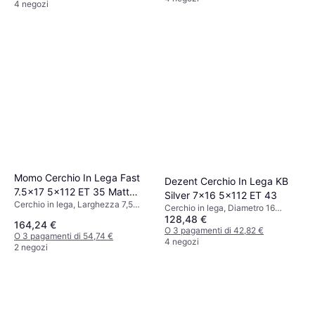
4 negozi
Momo Cerchio In Lega Fast
Dezent Cerchio In Lega KB
7.5x17 5x112 ET 35 Matt
Silver 7x16 5x112 ET 43
Cerchio in lega, Larghezza 7,5
Black
Cerchio in lega, Diametro 16
pollici, Diametro 17 pollici, Nero
128,48 €
pollici, Argento
164,24 €
O 3 pagamenti di 42,82 €
O 3 pagamenti di 54,74 €
4 negozi
2 negozi