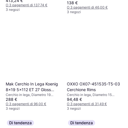
413,24 €
pollici, Diametro 16 pollici, Nero
pollici, Diametro 21 pollici, Nero
138 €
O 3 pagamenti di 137,74 €
O 3 pagamenti di 46,00 €
3 negozi
3 negozi
Mak Cerchio In Lega Koenig
OXXO OX07-451535-T5-03
8x19 5x112 ET 27 Gloss
Cerchione Rims
Cerchio in lega, Diametro 19
Cerchio in lega, Diametro 15
Black
288 €
94,48 €
pollici, Blu, Nero
pollici, Nero
O 3 pagamenti di 96,00 €
O 3 pagamenti di 31,49 €
3 negozi
3 negozi
Di tendenza
Di tendenza