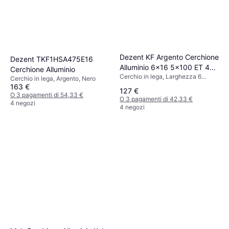
Dezent KF Argento Cerchione
Dezent TKF1HSA475E16
Alluminio 6x16 5x100 ET 45
Cerchione Alluminio
Cerchio in lega, Larghezza 6
Silver
Cerchio in lega, Argento, Nero
pollici, Diametro 16 pollici, Nero,
163 €
127 €
Argento
O 3 pagamenti di 54,33 €
O 3 pagamenti di 42,33 €
4 negozi
4 negozi