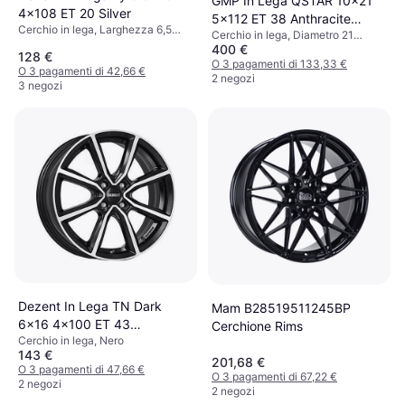
GMP In Lega QSTAR 10x21
4x108 ET 20 Silver
5x112 ET 38 Anthracite
Cerchio in lega, Larghezza 6,5
Cerchio in lega, Diametro 21
Diamond
pollici, Diametro 16 pollici, Argento
400 €
pollici, Grigio
128 €
O 3 pagamenti di 133,33 €
O 3 pagamenti di 42,66 €
2 negozi
3 negozi
Dezent In Lega TN Dark
Mam B28519511245BP
6x16 4x100 ET 43
Cerchione Rims
Cerchio in lega, Nero
Black/Polished
143 €
201,68 €
O 3 pagamenti di 47,66 €
O 3 pagamenti di 67,22 €
2 negozi
2 negozi