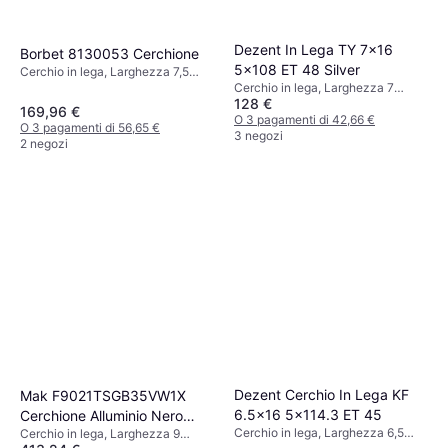
Dezent In Lega TY 7x16
Borbet 8130053 Cerchione
5x108 ET 48 Silver
Cerchio in lega, Larghezza 7,5
Cerchio in lega, Larghezza 7
pollici, Diametro 18 pollici, Nero
128 €
pollici, Diametro 16 pollici, Argento
169,96 €
O 3 pagamenti di 42,66 €
O 3 pagamenti di 56,65 €
3 negozi
2 negozi
Dezent Cerchio In Lega KF
Mak F9021TSGB35VW1X
6.5x16 5x114.3 ET 45
Cerchione Alluminio Nero
Cerchio in lega, Larghezza 6,5
Cerchio in lega, Larghezza 9
Lucido