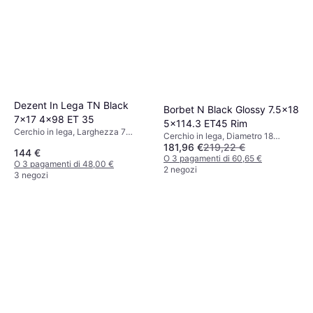
Dezent In Lega TN Black
Borbet N Black Glossy 7.5x18
7x17 4x98 ET 35
5x114.3 ET45 Rim
Cerchio in lega, Larghezza 7
Cerchio in lega, Diametro 18
pollici, 8 pollici, Diametro 17 pollici,
181,96 €
219,22 €
pollici, Nero, Alluminio
144 €
Nero
O 3 pagamenti di 60,65 €
O 3 pagamenti di 48,00 €
2 negozi
3 negozi