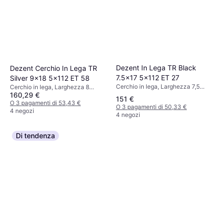
Dezent In Lega TR Black
Dezent Cerchio In Lega TR
7.5x17 5x112 ET 27
Silver 9x18 5x112 ET 58
Cerchio in lega, Larghezza 7,5
Cerchio in lega, Larghezza 8
160,29 €
pollici, Diametro 17 pollici, Nero
pollici, Diametro 18 pollici, Argento
151 €
O 3 pagamenti di 53,43 €
O 3 pagamenti di 50,33 €
4 negozi
4 negozi
Di tendenza