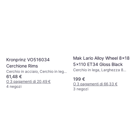
Mak Lario Alloy Wheel 8x18
Kronprinz VO516034
5x110 ET34 Gloss Black
Cerchione Rims
Cerchio in lega, Larghezza 8
Cerchio in acciaio, Cerchio in lega,
pollici, Diametro 18 pollici
61,48 €
Nero, Argento
199 €
O 3 pagamenti di 20,49 €
O 3 pagamenti di 66,33 €
4 negozi
3 negozi