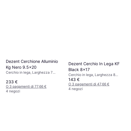
Dezent Cerchione Alluminio
Dezent Cerchio In Lega KF
Kg Nero 9.5x20
Black 8x17
Cerchio in lega, Larghezza 7
Cerchio in lega, Larghezza 8
pollici, 9,5 pollici, Diametro 20
143 €
pollici, Diametro 17 pollici, Nero
233 €
pollici, Nero
O 3 pagamenti di 47,66 €
O 3 pagamenti di 77,66 €
4 negozi
4 negozi