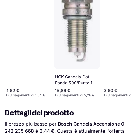
NGK Candela Fiat
Panda 500/Punto 1.2
2010 Zkr7Ai-8
4,62 €
15,86 €
3,60 €
O 3 pagamenti di 1,54 €
O 3 pagamenti di 5,28 €
O 3 pagamenti di 
Dettagli del prodotto
Il prezzo più basso per 
Bosch Candela Accensione 0 
242 235 668
 è 
3,44 €
. Questa è attualmente l'offerta 