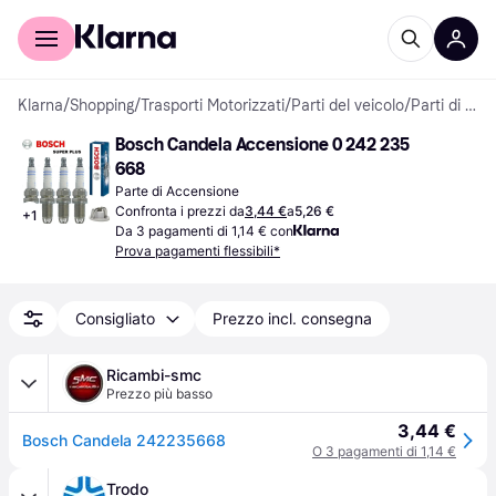
Per il tuo shopping
Per le aziende
Klarna
/
Shopping
/
Trasporti Motorizzati
/
Parti del veicolo
/
Parti di Accensione
Bosch Candela Accensione 0 242 235 
668
Parte di Accensione
Confronta i prezzi da
3,44 €
a
5,26 €
+
1
Da 3 pagamenti di 1,14 € con
Prova pagamenti flessibili*
Consigliato
Prezzo incl. consegna
Ricambi-smc
Prezzo più basso
3,44 €
Bosch Candela 242235668
O 3 pagamenti di 1,14 €
Trodo