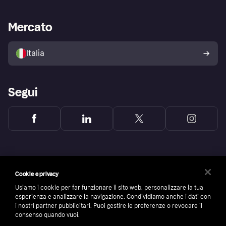
le frodi
Supporto aziende
Portale per sviluppatori
La Klarna app
Impostazioni sulla privacy
Accesso aziende
Stato operativo
Mercato
Esplora i negozi
Il tuo diritto di recesso
Vendi con Klarna
Piattaforme e partner
Politica di protezione
dell'acquirente Klarna
Italia
Segui
Cookie e privacy
Usiamo i cookie per far funzionare il sito web, personalizzare la tua
esperienza e analizzare la navigazione. Condividiamo anche i dati con
i nostri partner pubblicitari. Puoi gestire le preferenze o revocare il
consenso quando vuoi.