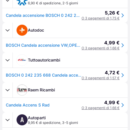
6,90 € di spedizione
,
2-5 giorni
5,26 €
Candela accensione BOSCH 0 242 235 668
O 3 pagamenti di 1,75 €
Autodoc
4,99 €
BOSCH Candela accensione VW,OPEL,AUDI 0 242 235 668 12121748002,12124353679,9614738680 9004851155000,101000041AC,101000051AA,32025874,10100031AA
O 3 pagamenti di 1,66 €
Tuttoautoricambi
4,72 €
BOSCH 0 242 235 668 Candela accensione Apertura chiave: 16 mm
O 3 pagamenti di 1,57 €
Raem Ricambi
4,99 €
Candela Accens S Rad
O 3 pagamenti di 1,66 €
Autoparti
A
9,95 € di spedizione
,
3-5 giorni