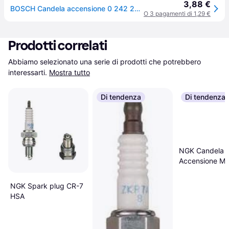
3,88 €
BOSCH Candela accensione 0 242 235 668 Candele,Candele accensione VW,AUDI,OPEL,Golf IV Schrägheck (1J1),Golf V Schrägheck (1K1),GOLF VI (5K1)
O 3 pagamenti di 1,29 €
Prodotti correlati
Abbiamo selezionato una serie di prodotti che potrebbero 
interessarti.
Mostra tutto
Di tendenza
Di tendenza
NGK Candela
Accensione M1
1.25 SW 20.8
NGK Spark plug CR-7
HSA