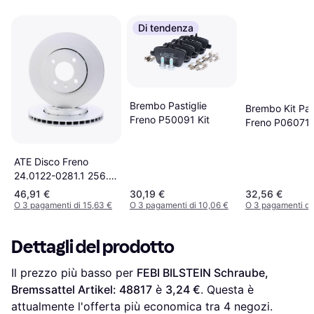
Di tendenza
Brembo Pastiglie
Brembo Kit Past
Freno P50091 Kit
Freno P06071
ATE Disco Freno
24.0122-0281.1 256.0
22.0 4 100.0 Ventilato
46,91 €
30,19 €
32,56 €
Rivestito Ad Alto
O 3 pagamenti di 15,63 €
O 3 pagamenti di 10,06 €
O 3 pagamenti di
Tenore Di Carbonio
1S0615301M
Dettagli del prodotto
1S0615301
1S0615301H
Il prezzo più basso per 
FEBI BILSTEIN Schraube, 
1S0615301L
Bremssattel Artikel: 48817
 è 
3,24 €
. Questa è 
attualmente l'offerta più economica tra 
4
 negozi.