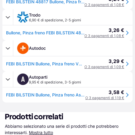
FEBI BILSTEIN 48817 Bullone, Pinza freno Assale posteriore
O 3 pagamenti di 1,08 €
Trodo
6,90 € di spedizione
,
2-5 giorni
3,26 €
Bullone, Pinza freno FEBI BILSTEIN 48817
O 3 pagamenti di 1,08 €
Autodoc
3,29 €
FEBI BILSTEIN Bullone, Pinza freno VW,AUDI,SKODA 48817 N91006802,N91168901
O 3 pagamenti di 1,09 €
Autoparti
A
9,95 € di spedizione
,
3-5 giorni
3,58 €
FEBI BILSTEIN Bullone, Pinza freno Assale posteriore 48817 VW,AUDI,SKODA,Golf V Schrägheck (1K1),GOLF VI (5K1)
O 3 pagamenti di 1,19 €
Prodotti correlati
Abbiamo selezionato una serie di prodotti che potrebbero 
interessarti.
Mostra tutto