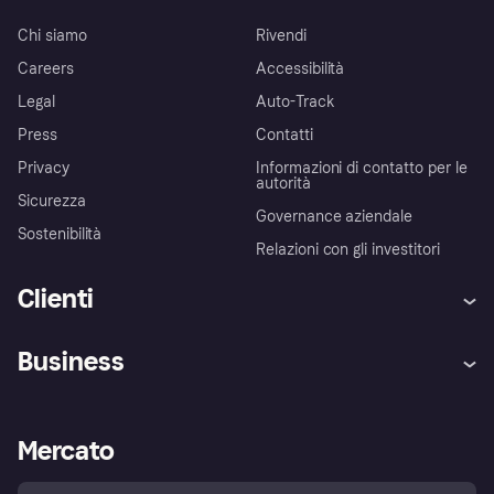
Chi siamo
Rivendi
Careers
Accessibilità
Legal
Auto-Track
Press
Contatti
Privacy
Informazioni di contatto per le
autorità
Sicurezza
Governance aziendale
Sostenibilità
Relazioni con gli investitori
Clienti
Assistenza
Arbitro bancario
Business
Login
Promessa di protezione contro
le frodi
Supporto aziende
Portale per sviluppatori
La Klarna app
Impostazioni sulla privacy
Accesso aziende
Stato operativo
Mercato
Esplora i negozi
Il tuo diritto di recesso
Vendi con Klarna
Piattaforme e partner
Politica di protezione
dell'acquirente Klarna