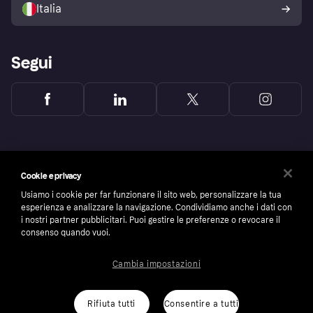
Italia
Segui
Cookie e privacy
Usiamo i cookie per far funzionare il sito web, personalizzare la tua
esperienza e analizzare la navigazione. Condividiamo anche i dati con
i nostri partner pubblicitari. Puoi gestire le preferenze o revocare il
consenso quando vuoi.
Cambia impostazioni
Copyright © 2005-2026 Klarna Bank AB (publ). Headquarters: Stockholm, Sweden. All
rights reserved. Klarna Bank AB (publ). Sveavägen 46, 111 34 Stockholm. Organization
number: 556737-0431
Rifiuta tutti
Consentire a tutti