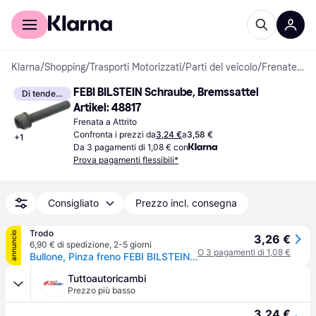
Per il tuo shopping
Per le aziende
Klarna
/
Shopping
/
Trasporti Motorizzati
/
Parti del veicolo
/
Frenate a Attrito
FEBI BILSTEIN Schraube, Bremssattel 
Di tendenza
Artikel: 48817
Frenata a Attrito
Confronta i prezzi da
3,24 €
a
3,58 €
+
1
Da 3 pagamenti di 1,08 € con
Prova pagamenti flessibili*
Consigliato
Prezzo incl. consegna
Trodo
annuncio
3,26 €
6,90 € di spedizione
,
2-5 giorni
O 3 pagamenti di 1,08 €
Bullone, Pinza freno FEBI BILSTEIN 48817
Tuttoautoricambi
Prezzo più basso
3,24 €