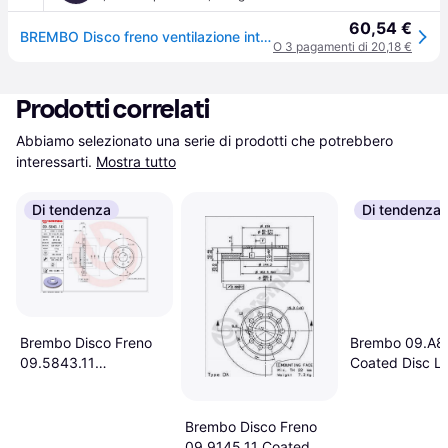
60,54 €
BREMBO Disco freno ventilazione interna 09.B337.21 Dischi freno,Dischi dei freni BMW,3 Limousine (E90),3 Touring (E91),1 Schrägheck (F20)
O 3 pagamenti di 20,18 €
Prodotti correlati
Abbiamo selezionato una serie di prodotti che potrebbero 
interessarti.
Mostra tutto
Di tendenza
Di tendenza
Brembo Disco Freno
Brembo 09.A8
09.5843.11
Coated Disc Li
46401356 46831041
25 5
52015293
Brembo Disco Freno
09.9145.11 Coated