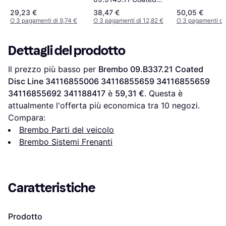
Disc Line 288 25 5
29,23 €
38,47 €
50,05 €
O 3 pagamenti di 9,74 €
O 3 pagamenti di 12,82 €
O 3 pagamenti di
Dettagli del prodotto
Il prezzo più basso per 
Brembo 09.B337.21 Coated 
Disc Line 34116855006 34116855659 34116855659 
34116855692 341188417
 è 
59,31 €
. Questa è 
attualmente l'offerta più economica tra 
10
 negozi.
Compara:
Brembo Parti del veicolo
Brembo Sistemi Frenanti
Caratteristiche
Prodotto