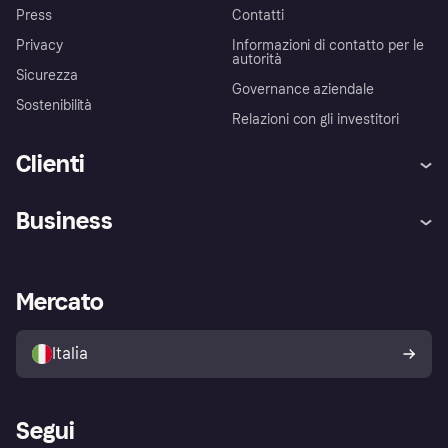
Press
Contatti
Privacy
Informazioni di contatto per le
autorità
Sicurezza
Governance aziendale
Sostenibilità
Relazioni con gli investitori
Clienti
Assistenza
Arbitro bancario
Business
Login
Promessa di protezione contro
le frodi
Supporto aziende
Portale per sviluppatori
La Klarna app
Impostazioni sulla privacy
Accesso aziende
Stato operativo
Mercato
Esplora i negozi
Il tuo diritto di recesso
Vendi con Klarna
Piattaforme e partner
Politica di protezione
dell'acquirente Klarna
Italia
Segui