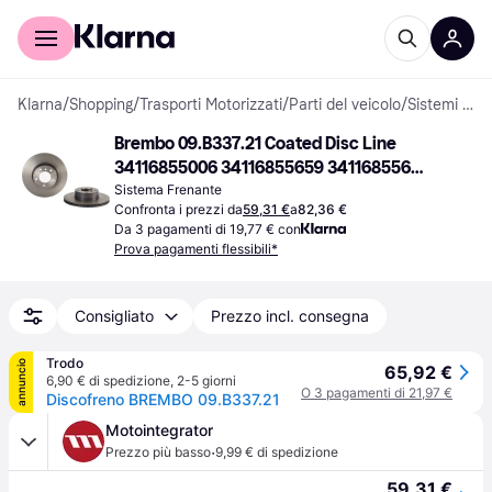
Per il tuo shopping
Per le aziende
Klarna
/
Shopping
/
Trasporti Motorizzati
/
Parti del veicolo
/
Sistemi Frenanti
Brembo 09.B337.21 Coated Disc Line 
34116855006 34116855659 34116855659 
34116855692 341188417
Sistema Frenante
Confronta i prezzi da
59,31 €
a
82,36 €
Da 3 pagamenti di 19,77 € con
Prova pagamenti flessibili*
Consigliato
Prezzo incl. consegna
Trodo
annuncio
65,92 €
6,90 € di spedizione
,
2-5 giorni
O 3 pagamenti di 21,97 €
Discofreno BREMBO 09.B337.21
Motointegrator
·
Prezzo più basso
9,99 € di spedizione
59,31 €