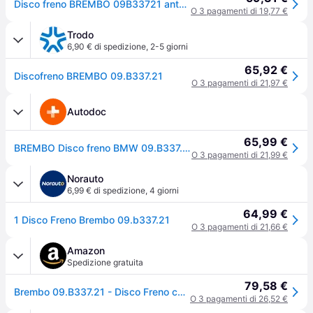
Disco freno BREMBO 09B33721 anteriore, ventilato, altamente carbonizzato, 1 Pezzo
O 3 pagamenti di 19,77 €
Trodo
6,90 € di spedizione
,
2-5 giorni
65,92 €
Discofreno BREMBO 09.B337.21
O 3 pagamenti di 21,97 €
Autodoc
65,99 €
BREMBO Disco freno BMW 09.B337.21 34116792219,34116855692,34118848417 Dischi freno,Dischi dei freni 34116774875,34116855006,34116855659,34118848418
O 3 pagamenti di 21,99 €
Norauto
6,99 € di spedizione
,
4 giorni
64,99 €
1 Disco Freno Brembo 09.b337.21
O 3 pagamenti di 21,66 €
Amazon
Spedizione gratuita
79,58 €
Brembo 09.B337.21 - Disco Freno con Verniciatura UV (Set di 1) - Anteriore
O 3 pagamenti di 26,52 €