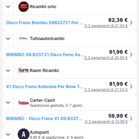
Ricambi-smc
82,36 €
Disco Freno Brembo 09B33721 Per Auto Bmw
O 3 pagamenti di 27,45 €
Tuttoautoricambi
61,96 €
BREMBO 09.B337.21 Disco freno Assale anteriore, ventilazione interna, rivestito, ad alto tenore di carbonio, con bulloni/viti
O 3 pagamenti di 20,65 €
Raem Ricambi
81,99 €
X1 Disco Freno Anteriore Per Bmw 1/2/3/4 E Bmw X1
O 3 pagamenti di 27,33 €
Carter-Cash
Spedizione gratuita
,
5-7 giorni
59,99 €
BREMBO - Disco Freno X1 09.B337.21 - Ref. BB09.B337.21
O 3 pagamenti di 19,99 €
Autoparti
A
9,95 € di spedizione
,
3-5 giorni