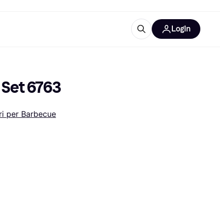
Login
Approfondimenti
ure per ufficio
re
Cos'è Klarna?
a Set 6763
i per Barbecue
categorie