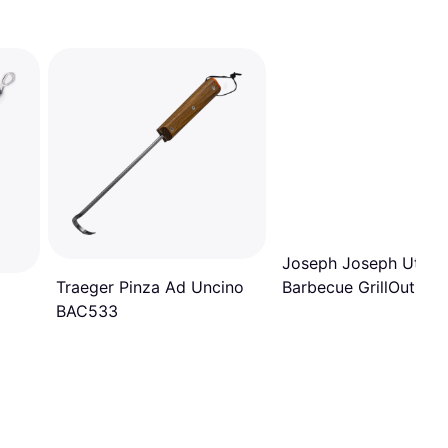
Joseph Joseph Utensi
Barbecue GrillOut Acc
Traeger Pinza Ad Uncino
Inossidabile 4 Pezzi
BAC533