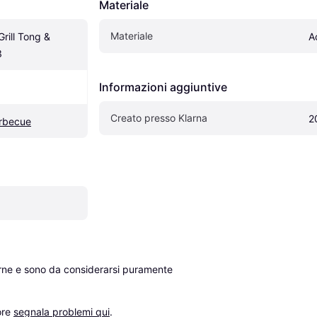
Materiale
Materiale
rill Tong & 
A
3
Informazioni aggiuntive
Creato presso Klarna
2
arbecue
erne e sono da considerarsi puramente 
re 
segnala problemi qui
.