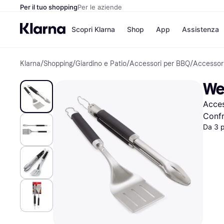
Per il tuo shopping
Per le aziende
Scopri Klarna
Shop
App
Assistenza
Klarna
/
Shopping
/
Giardino e Patio
/
Accessori per BBQ
/
Accessor
Opzioni di pagame
Negozi
Opzioni di pagamen
Booking.c
Web
Paga ora
Unieuro
Paga in 3 rate
Media Wor
Acces
Paga dopo 30 giorni
eBay
Finanziamento
Zalando
Confr
Da 3 
Elenco negozi