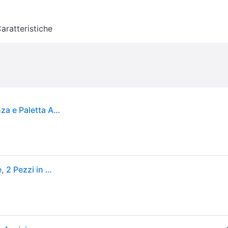
aratteristiche
Weber 6763 Precision Set 2 Utensili Barbecue Pinza e Paletta Acciaio Inox Lavabile colore Nero Acciaio
Weber Premium Set di Utensili da Barbecue - Grande, 2 Pezzi in Acciaio Inox, Incluse pinze per SUP. cotturare e spatole (46 cm), con pratiche Maniglie, Lavabili in lavastoviglie - Argento(6763)