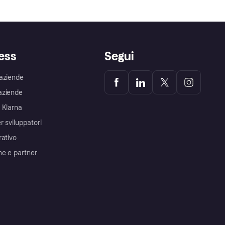
ess
Segui
aziende
aziende
 Klarna
r sviluppatori
rativo
me e partner