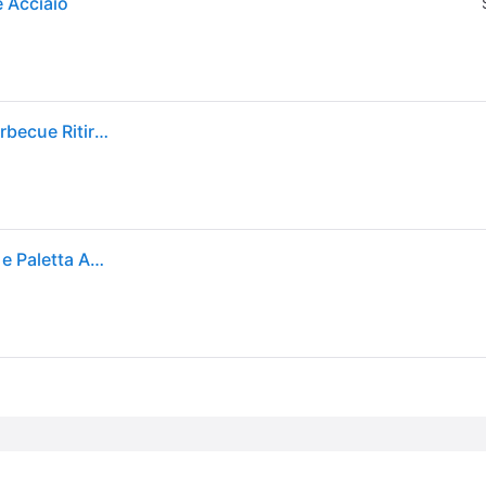
 Acciaio
Weber. Kit Per Utensili Barbecue Set 2 Precisione Barbecue Ritiro Gratis - Senza taglia
Weber 6763 Precision Set 2 Utensili Barbecue Pinza e Paletta Acciaio Inox Lavabile colore Nero Acciaio