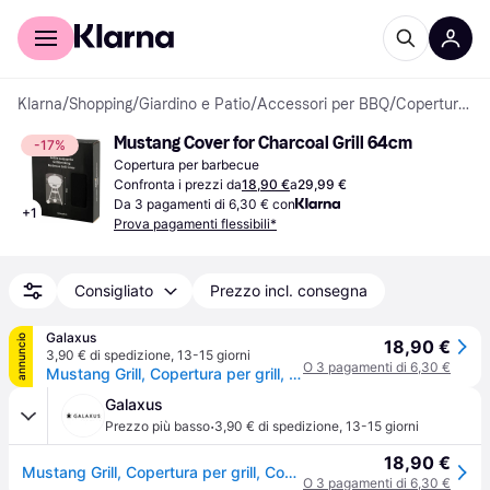
Per il tuo shopping
Per le aziende
Klarna
/
Shopping
/
Giardino e Patio
/
Accessori per BBQ
/
Coperture per barbecue
Mustang Cover for Charcoal Grill 64cm
-17%
Copertura per barbecue
Confronta i prezzi da
18,90 €
a
29,99 €
Da 3 pagamenti di 6,30 € con
+
1
Prova pagamenti flessibili*
Consigliato
Prezzo incl. consegna
Galaxus
annuncio
18,90 €
3,90 € di spedizione
,
13-15 giorni
O 3 pagamenti di 6,30 €
Mustang Grill, Copertura per grill, Coperchio della griglia
Galaxus
·
Prezzo più basso
3,90 € di spedizione
,
13-15 giorni
18,90 €
Mustang Grill, Copertura per grill, Coperchio della griglia
O 3 pagamenti di 6,30 €