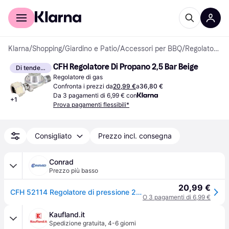
Per il tuo shopping
Per le aziende
Klarna
/
Shopping
/
Giardino e Patio
/
Accessori per BBQ
/
Regolatori di gas
CFH Regolatore Di Propano 2,5 Bar Beige
Di tendenza
Regolatore di gas
Confronta i prezzi da
20,99 €
a
36,80 €
Da 3 pagamenti di 6,99 € con
+
1
Prova pagamenti flessibili*
Consigliato
Prezzo incl. consegna
Conrad
Prezzo più basso
20,99 €
CFH 52114 Regolatore di pressione 2.5 bar
O 3 pagamenti di 6,99 €
Kaufland.it
Spedizione gratuita
,
4-6 giorni