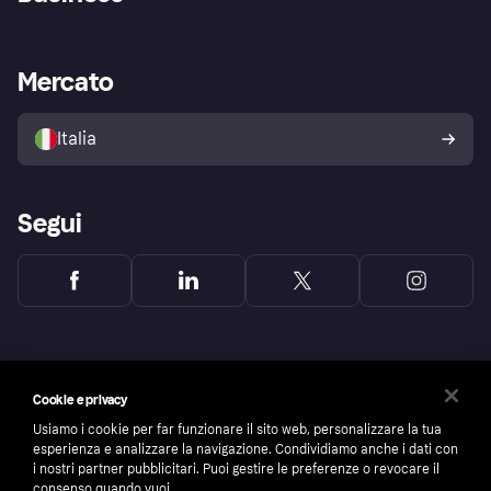
Login
Promessa di protezione contro
le frodi
Supporto aziende
Portale per sviluppatori
La Klarna app
Impostazioni sulla privacy
Accesso aziende
Stato operativo
Mercato
Esplora i negozi
Il tuo diritto di recesso
Vendi con Klarna
Piattaforme e partner
Politica di protezione
dell'acquirente Klarna
Italia
Segui
Cookie e privacy
Usiamo i cookie per far funzionare il sito web, personalizzare la tua
esperienza e analizzare la navigazione. Condividiamo anche i dati con
i nostri partner pubblicitari. Puoi gestire le preferenze o revocare il
consenso quando vuoi.