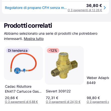
36,80 €
Regolatore di propano CFH senza manometro DR 114 2,5 bar
O 3 pagamenti di 12,26 €
Prodotti correlati
Abbiamo selezionato una serie di prodotti che potrebbero 
interessarti.
Mostra tutto
Di tendenza
-12%
Weber Adapter
8449
Cadac Riduttore
Sievert 309122
EN417 Cartucce Gas
Apparecchi Bassa
20,66 €
72,31 €
98,80 €
Pressione
O 3 pagamenti di 6,88 €
O 3 pagamenti di 24,10 €
O 3 pagamenti di