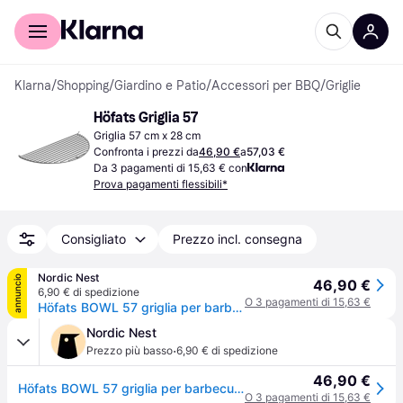
Per il tuo shopping
Per le aziende
Klarna
/
Shopping
/
Giardino e Patio
/
Accessori per BBQ
/
Griglie
Höfats Griglia 57
Griglia 57 cm x 28 cm
Confronta i prezzi da
46,90 €
a
57,03 €
Da 3 pagamenti di 15,63 € con
Prova pagamenti flessibili*
Consigliato
Prezzo incl. consegna
Nordic Nest
annuncio
46,90 €
6,90 € di spedizione
O 3 pagamenti di 15,63 €
Höfats BOWL 57 griglia per barbecue Argento
Nordic Nest
·
Prezzo più basso
6,90 € di spedizione
46,90 €
Höfats BOWL 57 griglia per barbecue Argento
O 3 pagamenti di 15,63 €