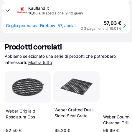
Kaufland.it
16,00 € di spedizione
,
9-12 giorni
57,03 €
Griglia per vasca Firebowl 57, acciaio inox - Höfats
O 3 pagamenti di 19,01 €
Prodotti correlati
Abbiamo selezionato una serie di prodotti che potrebbero 
interessarti.
Mostra tutto
Weber Crafted Dual-
Weber Griglia di
Sided Sear Grate​
Weber Gourme
Rosolatura Gbs
7680
Charcoal Grill
8843
52,50 €
95,20 €
99,99 €