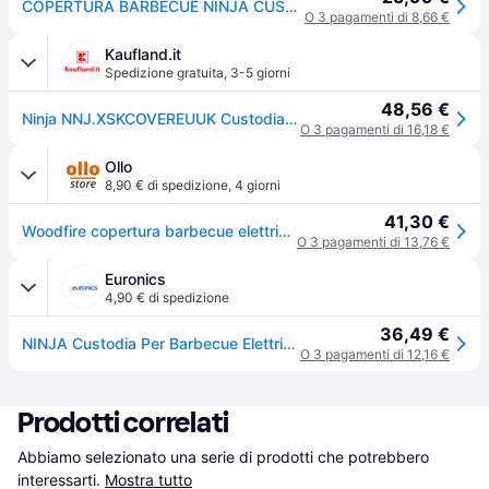
COPERTURA BARBECUE NINJA CUSTODIA WOODFIRE
O 3 pagamenti di 8,66 €
Kaufland.it
Spedizione gratuita
,
3-5 giorni
48,56 €
Ninja NNJ.XSKCOVEREUUK Custodia Compatibile con Ninja Woodfire OG701EU Nero
O 3 pagamenti di 16,18 €
Ollo
8,90 € di spedizione
,
4 giorni
41,30 €
Woodfire copertura barbecue elettrico da esterno, compatibile con barbecue ninja woodfire serie og701/751
O 3 pagamenti di 13,76 €
Euronics
4,90 € di spedizione
36,49 €
NINJA Custodia Per Barbecue Elettrico Woodfire-nero
O 3 pagamenti di 12,16 €
Prodotti correlati
Abbiamo selezionato una serie di prodotti che potrebbero 
interessarti.
Mostra tutto