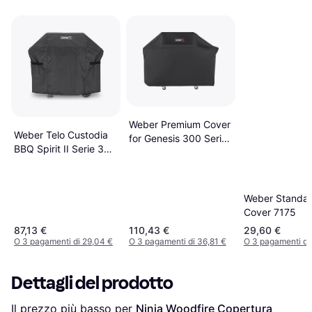
Weber Premium Cover
Weber Telo Custodia
for Genesis 300 Series
BBQ Spirit II Serie 300
7194
EO 210/220 3
Bruciatori
Weber Standa
Cover 7175
87,13 €
110,43 €
29,60 €
O 3 pagamenti di 29,04 €
O 3 pagamenti di 36,81 €
O 3 pagamenti di 
Dettagli del prodotto
Il prezzo più basso per 
Ninja Woodfire Copertura 