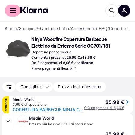
Per il tuo shopping
Per le aziende
Klarna
/
Shopping
/
Giardino e Patio
/
Accessori per BBQ
/
Coperture per barbecue
Ninja Woodfire Copertura Barbecue 
Elettrico da Esterno Serie OG701/751
Copertura per barbecue
Confronta i prezzi da
25,99 €
a
48,56 €
Da 3 pagamenti di 8,66 € con
Prova pagamenti flessibili*
Consigliato
Prezzo incl. consegna
Media World
annuncio
25,99 €
3,99 € di spedizione
O 3 pagamenti di 8,66 €
COPERTURA BARBECUE NINJA CUSTODIA WOODFIRE
Media World
·
Prezzo più basso
3,99 € di spedizione
25,99 €