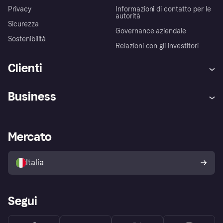
Privacy
Informazioni di contatto per le
autorità
Sicurezza
Governance aziendale
Sostenibilità
Relazioni con gli investitori
Clienti
Assistenza
Arbitro bancario
Business
Login
Promessa di protezione contro
le frodi
Supporto aziende
Portale per sviluppatori
La Klarna app
Impostazioni sulla privacy
Accesso aziende
Stato operativo
Mercato
Esplora i negozi
Il tuo diritto di recesso
Vendi con Klarna
Piattaforme e partner
Politica di protezione
dell'acquirente Klarna
Italia
Segui