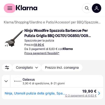
Per il tuo shopping
Per le aziende
Klarna
/
Shopping
/
Giardino e Patio
/
Accessori per BBQ
/
Spazzole per la pulizia
Ninja Woodfire Spazzola Barbecue Per 
Pulizia Griglia BBQ OG701/OG850/OG901 
Nero
Spazzola per la pulizia
Prezzo
19,90 €
+
1
Da 3 pagamenti di 6,63 € con
Prova pagamenti flessibili*
Consigliato
Prezzo incl. consegna
Galaxus
3,90 € di spedizione
,
8-21 giorni
19,90 €
Ninja, Utensili pulizia della griglia, Spazzola di pulizia (30.90cm)
O 3 pagamenti di 6,63 €