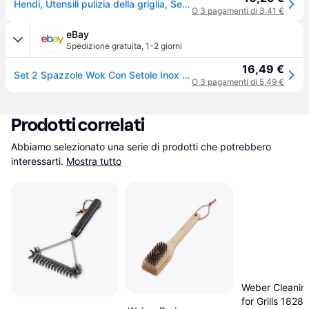
Hendi, Utensili pulizia della griglia, Set di spazzole in ottone Acciaio inox (29.60cm)
O 3 pagamenti di 3,41 €
eBay
Spedizione gratuita
,
1-2 giorni
16,49 €
Set 2 Spazzole Wok Con Setole Inox E Ottone Per Grill 29 Cm - Hendi
O 3 pagamenti di 5,49 €
Prodotti correlati
Abbiamo selezionato una serie di prodotti che potrebbero 
interessarti.
Mostra tutto
Weber Cleanin
for Grills 1828