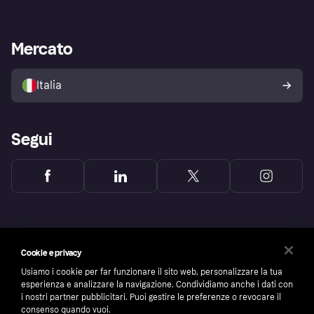
Login
Promessa di protezione contro
le frodi
Supporto aziende
Portale per sviluppatori
La Klarna app
Impostazioni sulla privacy
Accesso aziende
Stato operativo
Mercato
Esplora i negozi
Il tuo diritto di recesso
Vendi con Klarna
Piattaforme e partner
Politica di protezione
dell'acquirente Klarna
Italia
Segui
Cookie e privacy
Usiamo i cookie per far funzionare il sito web, personalizzare la tua
esperienza e analizzare la navigazione. Condividiamo anche i dati con
i nostri partner pubblicitari. Puoi gestire le preferenze o revocare il
consenso quando vuoi.