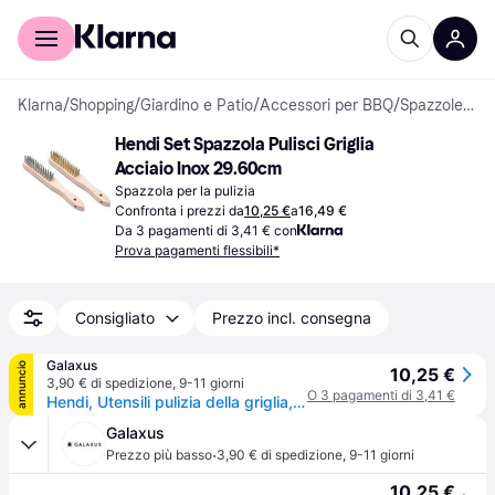
Per il tuo shopping
Per le aziende
Klarna
/
Shopping
/
Giardino e Patio
/
Accessori per BBQ
/
Spazzole per la pulizia
Hendi Set Spazzola Pulisci Griglia 
Acciaio Inox 29.60cm
Spazzola per la pulizia
Confronta i prezzi da
10,25 €
a
16,49 €
Da 3 pagamenti di 3,41 € con
Prova pagamenti flessibili*
Consigliato
Prezzo incl. consegna
Galaxus
annuncio
10,25 €
3,90 € di spedizione
,
9-11 giorni
O 3 pagamenti di 3,41 €
Hendi, Utensili pulizia della griglia, Set di spazzole in ottone Acciaio inox (29.60cm)
Galaxus
·
Prezzo più basso
3,90 € di spedizione
,
9-11 giorni
10,25 €