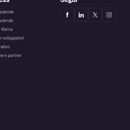
aziende
aziende
 Klarna
r sviluppatori
rativo
me e partner