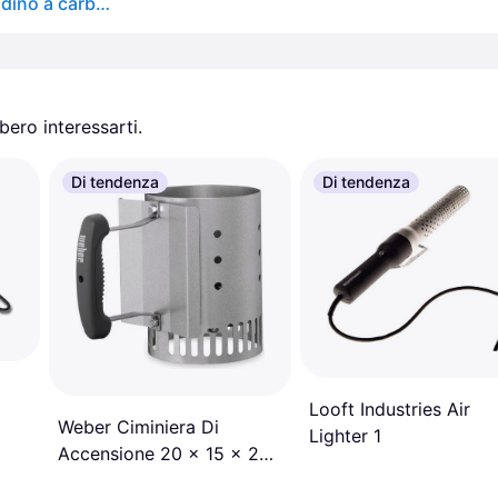
Accendino a carbonella Relaxdays, in acciaio, accendino a carbonella per BBQ, caminetto, barbecue, H x P: 27 x 16 cm, starter per barbecue, argento
ero interessarti.
Di tendenza
Di tendenza
Looft Industries Air
Weber Ciminiera Di
Lighter 1
Accensione 20 x 15 x 27
cm