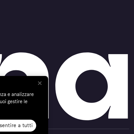
nza e analizzare
uoi gestire le
entire a tutti