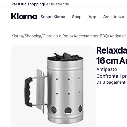
Per il tuo shopping
Per le aziende
Scopri Klarna
Shop
App
Assistenza
Klarna
/
Shopping
/
Giardino e Patio
/
Accessori per BBQ
/
Antipasti
Opzioni di pagame
Negozi
Opzioni di pagamen
Booking.c
Relaxda
Paga ora
Unieuro
Paga in 3 rate
Media Wor
16 cm A
Paga dopo 30 giorni
eBay
Finanziamento
Zalando
Antipasto
Confronta i pr
Da 3 pagamenti 
Elenco negozi