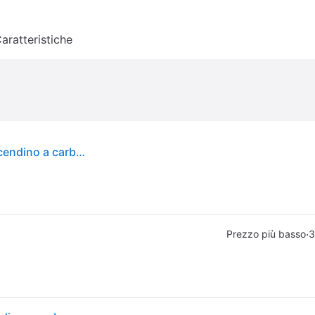
aratteristiche
Accendino a carbonella Relaxdays, in acciaio, accendino a carbonella per BBQ, caminetto, barbecue, H x P: 27 x 16 cm, starter per barbecue, argento
·
Prezzo più basso
3