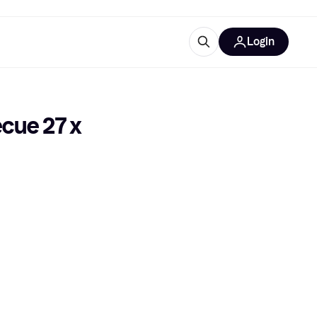
Login
Approfondimenti
ure per ufficio
re
Cos'è Klarna?
cue 27 x 
categorie