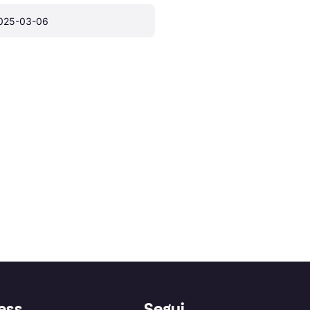
025-03-06
ess
Segui