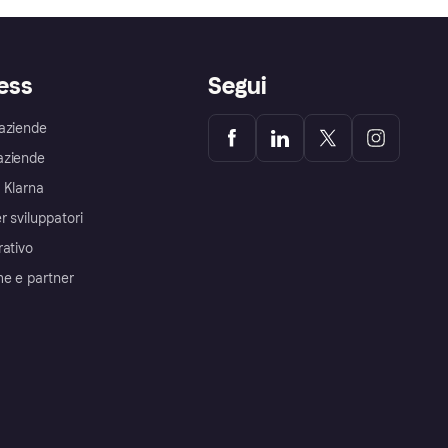
ess
Segui
aziende
aziende
 Klarna
r sviluppatori
rativo
me e partner