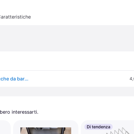
aratteristiche
Supporto per costine da barbecue, griglie per bistecche da barbecue
4,
ero interessarti.
Di tendenza