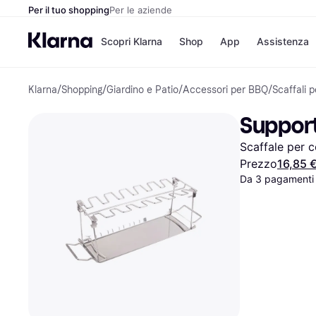
Per il tuo shopping
Per le aziende
Scopri Klarna
Shop
App
Assistenza
Klarna
/
Shopping
/
Giardino e Patio
/
Accessori per BBQ
/
Scaffali p
Opzioni di pagame
Negozi
Opzioni di pagamen
Booking.c
Support
Paga ora
Unieuro
Paga in 3 rate
Media Wor
Scaffale per c
Paga dopo 30 giorni
eBay
Finanziamento
Zalando
Prezzo
16,85 
Da 3 pagamenti 
Elenco negozi