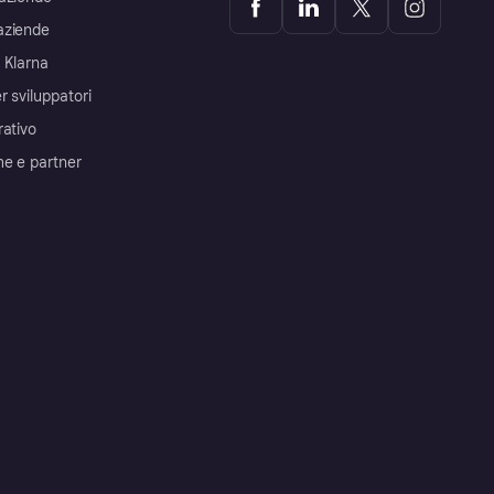
aziende
 Klarna
r sviluppatori
rativo
me e partner