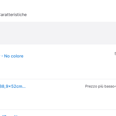
aratteristiche
 - No colore
Copertura barbecue COMPACT KETTLE D47 (58,4x88,9x52cm) Grigio 7175
·
Prezzo più basso