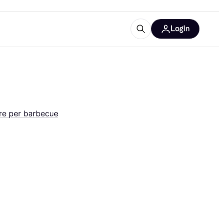
Login
Approfondimenti
ure per ufficio
re
Cos'è Klarna?
re per barbecue
categorie