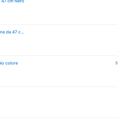
 47 cm Nero
Weber Custodia per barbecue/per barbecue a carbone da 47 cm, tessuto leggero resistente all'acqua con cinghie di fissaggio, grigio, 52 x 58,5 x 89 cm
No colore
5