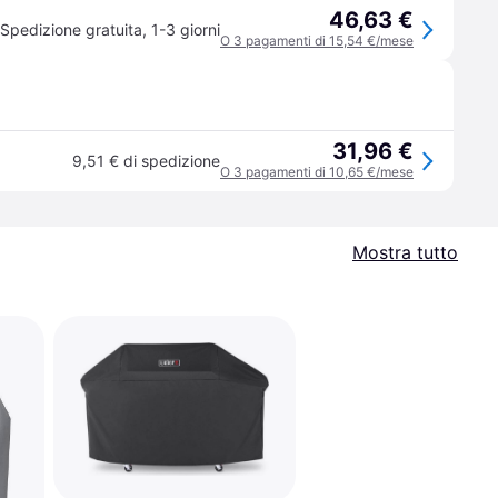
46,63 €
Spedizione gratuita
,
1-3 giorni
O 3 pagamenti di 15,54 €/mese
31,96 €
9,51 € di spedizione
O 3 pagamenti di 10,65 €/mese
Mostra tutto