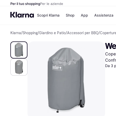
Per il tuo shopping
Per le aziende
Scopri Klarna
Shop
App
Assistenza
Klarna
/
Shopping
/
Giardino e Patio
/
Accessori per BBQ
/
Copertur
Opzioni di pagame
Negozi
Opzioni di pagamen
Booking.c
We
Paga ora
Unieuro
Paga in 3 rate
Media Wor
Coper
Paga dopo 30 giorni
eBay
Finanziamento
Zalando
Confr
Da 3 
Elenco negozi