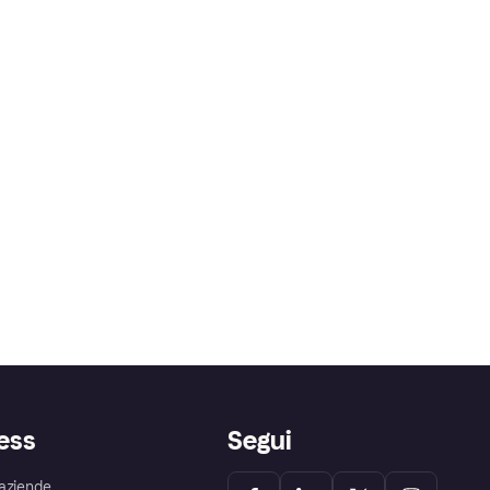
ess
Segui
aziende