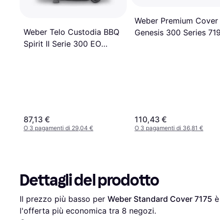
Weber Premium Cover 
Weber Telo Custodia BBQ
Genesis 300 Series 71
Spirit II Serie 300 EO
210/220 3 Bruciatori
87,13 €
110,43 €
O 3 pagamenti di 29,04 €
O 3 pagamenti di 36,81 €
Dettagli del prodotto
Il prezzo più basso per 
Weber Standard Cover 7175
 è
l'offerta più economica tra 
8
 negozi.