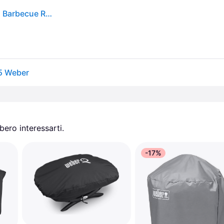
Weber. Copertura Standard Grilhers Carbone 47 Cm Barbecue Ritiro Gratis - grigio - Senza taglia
5 Weber
ero interessarti.
-17%