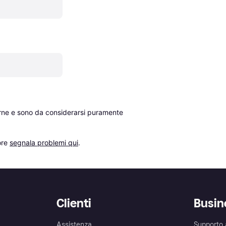
erne e sono da considerarsi puramente 
re 
segnala problemi qui
.
Clienti
Busin
Assistenza
Supporto 