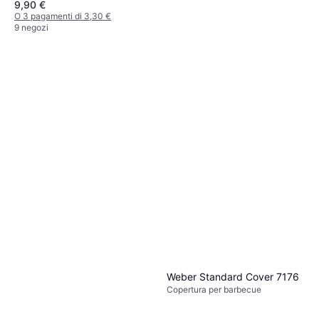
9,90 €
O 3 pagamenti di 3,30 €
9 negozi
Weber Enamel Cleaner 300ml
Detergente
11,85 €
O 3 pagamenti di 3,95 €
8 negozi
Weber Standard Cover 7176
Copertura per barbecue