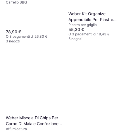
Carrello BBQ
Ripiano
Weber Kit Organize
Appendibile Per Piastre
Piastra per griglia
Premium Slate 76 cm
55,30 €
78,90 €
O 3 pagamenti di 18,43 €
O 3 pagamenti di 26,30 €
5 negozi
3 negozi
Weber Miscela Di Chips Per
Carne Di Maiale Confezione
Affumicatura
0,7 kg