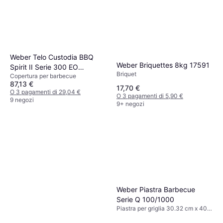
Weber Telo Custodia BBQ
Weber Briquettes 8kg 17591
Spirit II Serie 300 EO
Briquet
Copertura per barbecue
210/220 3 Bruciatori
87,13 €
17,70 €
O 3 pagamenti di 29,04 €
O 3 pagamenti di 5,90 €
9 negozi
9+ negozi
Weber Piastra Barbecue
Serie Q 100/1000
Piastra per griglia 30.32 cm x 40.8
cm