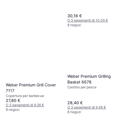
30,16 €
O 3 pagamenti di 10,05 €
8 negozi
Weber Detergente Per
Acciaio Inox 300 ml
Detergente
10,90 €
O 3 pagamenti di 3,63 €
8 negozi
Weber Premium Grilling
Basket 6678
Weber Premium Grill Cover
Cestino per pesce
7117
Copertura per barbecue
27,80 €
28,40 €
O 3 pagamenti di 9,26 €
O 3 pagamenti di 9,46 €
8 negozi
8 negozi