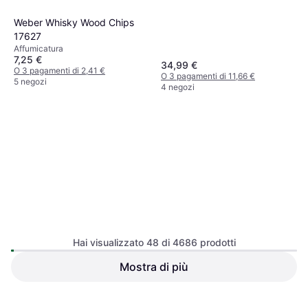
Weber Whisky Wood Chips
17627
Affumicatura
7,25 €
34,99 €
O 3 pagamenti di 2,41 €
O 3 pagamenti di 11,66 €
5 negozi
4 negozi
Weber Traveler Grill 7034
Piastra per griglia 32 cm x 34.3 cm
Hai visualizzato 48 di 4686 prodotti
Mostra di più
Ninja Pellet Woodfire Multiuso
900gr XSKOGAPLT2EU
Pellet
14,99 €