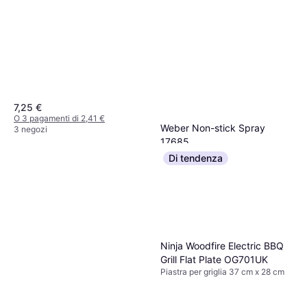
7,25 €
O 3 pagamenti di 2,41 €
Weber Non-stick Spray
3 negozi
17685
Detergente
Di tendenza
12,99 €
O 3 pagamenti di 4,33 €
3 negozi
Ninja Woodfire Electric BBQ
Grill Flat Plate OG701UK
Piastra per griglia 37 cm x 28 cm