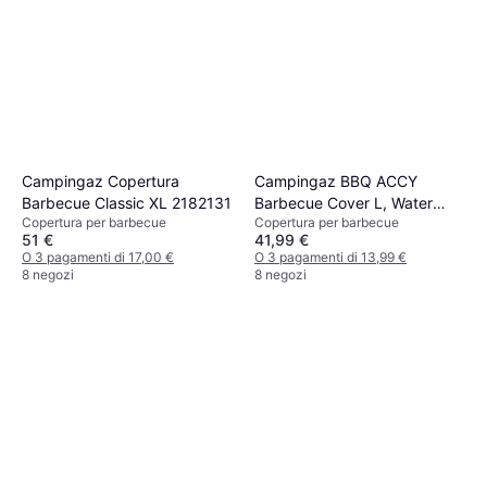
Campingaz Copertura
Campingaz BBQ ACCY
Barbecue Classic XL 2182131
Barbecue Cover L, Water
Copertura per barbecue
Copertura per barbecue
Resistant, Cord Classic Sun
51 €
41,99 €
Protection
O 3 pagamenti di 17,00 €
O 3 pagamenti di 13,99 €
8 negozi
8 negozi