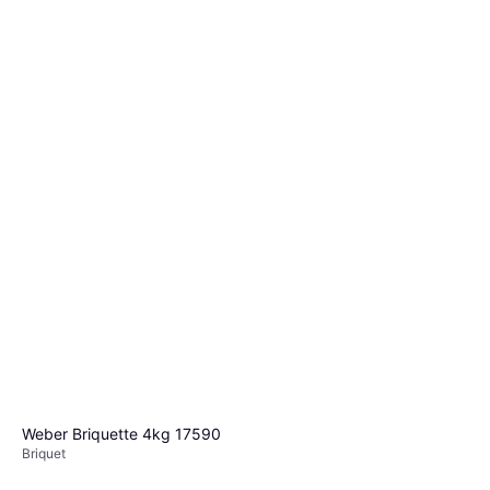
Weber Grate Cleaner 17875
Detergente
11,75 €
O 3 pagamenti di 3,91 €
8 negozi
Weber Briquette 4kg 17590
Briquet