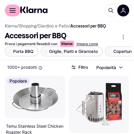
Per il tuo shopping
Per le aziende
Klarna
/
Shopping
/
Giardino e Patio
/
Accessori per BBQ
Accessori per BBQ
Prova i pagamenti flessibili con
Impara come
Porta BBQ
Griglie, Piatti e Girarrosto
Coperture
1000+ prodotti
Filtro
Popolarità
Popolare
Temu Stainless Steel Chicken
Roaster Rack