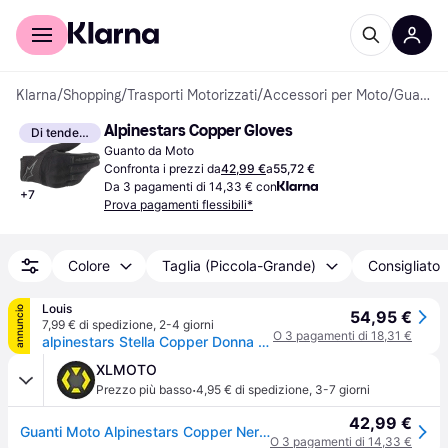
Per il tuo shopping
Per le aziende
Klarna
/
Shopping
/
Trasporti Motorizzati
/
Accessori per Moto
/
Guanti da Moto
Alpinestars Copper Gloves
Di tendenza
Guanto da Moto
Confronta i prezzi da
42,99 €
a
55,72 €
Da 3 pagamenti di 14,33 € con
+
7
Prova pagamenti flessibili*
Colore
Taglia (Piccola-Grande)
Consigliato
Louis
annuncio
54,95 €
7,99 € di spedizione
,
2-4 giorni
O 3 pagamenti di 18,31 €
alpinestars Stella Copper Donna Guanti nero, taglia XL
XLMOTO
·
Prezzo più basso
4,95 € di spedizione
,
3-7 giorni
42,99 €
Guanti Moto Alpinestars Copper NeroXXL
O 3 pagamenti di 14,33 €