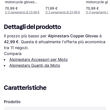
motorcycle gloves
motorcycle gl
SMX-1-AIR-V2 Uomo
SMX1-Air-V2 
70,99 €
71,99 €
70,99 €
O 3 pagamenti di 23,66 €
O 3 pagamenti di 23,99 €
O 3 pagamenti di
Dettagli del prodotto
Il prezzo più basso per 
Alpinestars Copper Gloves
 è 
42,99 €
. Questa è attualmente l'offerta più economica 
tra 
11
 negozi.
Compara:
Alpinestars Accessori per Moto
Alpinestars Guanti da Moto
Caratteristiche
Prodotto