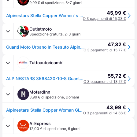
9,99 € di spedizione
,
3-7 giorni
45,99 €
Alpinestars Stella Copper Women´s MC Gloves Black/WhiteL
O 3 pagamenti di 15,33 €
Outletmoto
Spedizione gratuita
,
2-3 giorni
47,32 €
Guanti Moto Urbano In Tessuto Alpinestars COPPER Nero Bianco taglia M
O 3 pagamenti di 15,77 €
Tuttoautoricambi
55,72 €
ALPINESTARS 3568420-10-S Guanti da chopper
O 3 pagamenti di 18,57 €
MotardInn
M
3,99 € di spedizione
,
Domani
43,99 €
Alpinestars Stella Copper Woman Gloves Nero XL Donna
O 3 pagamenti di 14,66 €
AliExpress
12,00 € di spedizione
,
6 giorni