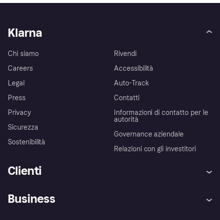
Klarna
Chi siamo
Rivendi
Careers
Accessibilità
Legal
Auto-Track
Press
Contatti
Privacy
Informazioni di contatto per le
autorità
Sicurezza
Governance aziendale
Sostenibilità
Relazioni con gli investitori
Clienti
Assistenza
Arbitro bancario
Business
Login
Promessa di protezione contro
le frodi
Supporto aziende
Portale per sviluppatori