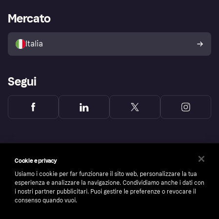
La Klarna app
Impostazioni sulla privacy
Accesso aziende
Stato operativo
Mercato
Esplora i negozi
Il tuo diritto di recesso
Vendi con Klarna
Piattaforme e partner
Politica di protezione
dell'acquirente Klarna
Italia
Segui
Cookie e privacy
Usiamo i cookie per far funzionare il sito web, personalizzare la tua
esperienza e analizzare la navigazione. Condividiamo anche i dati con
i nostri partner pubblicitari. Puoi gestire le preferenze o revocare il
consenso quando vuoi.