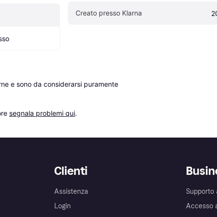
Creato presso Klarna
2
sso
erne e sono da considerarsi puramente 
re 
segnala problemi qui
.
Clienti
Busin
Assistenza
Supporto 
Login
Accesso 