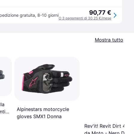
90,77 €
pedizione gratuita
,
8-10 giorni
O 3 pagamenti di 30,25 €/mese
Mostra tutto
la
Alpinestars motorcycle
nti
gloves SMX1 Donna
a
Rev'it! Revit Dirt 4 Gu
da Moto - Nero Donn