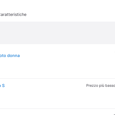
aratteristiche
moto donna
o S
Prezzo più bass