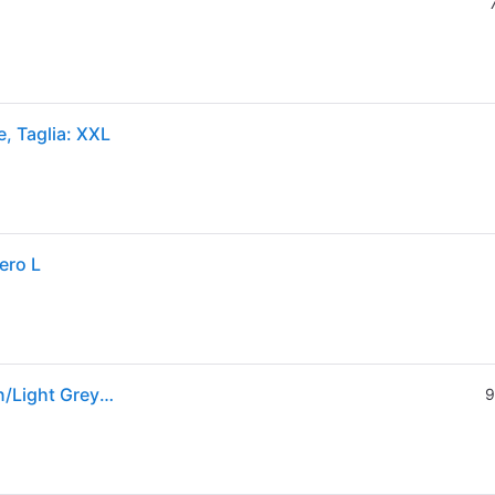
, Taglia: XXL
ero L
Alpinestars SMX-2 Air Carbon V2 MC Gloves Carbon/Light GreyXXL
9