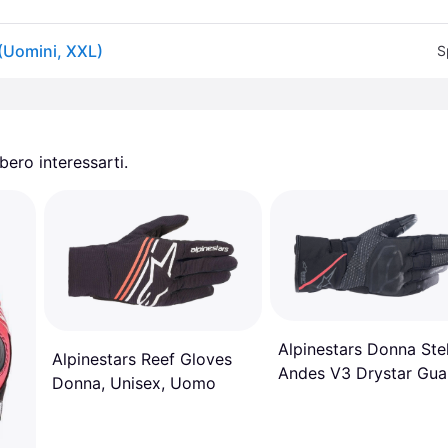
(Uomini, XXL)
S
ero interessarti.
Alpinestars Donna Stel
Alpinestars Reef Gloves
Andes V3 Drystar Gua
Donna, Unisex, Uomo
Black/anthracite Donn