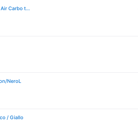
Guanti Moto in Tessuto Traforati Alpinestars SMX-2 Air Carbo taglia S
bon/NeroL
o / Giallo