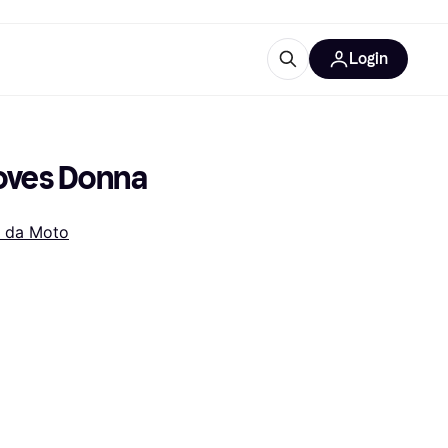
Login
Approfondimenti
ure per ufficio
re
Cos'è Klarna?
loves Donna
i da Moto
categorie