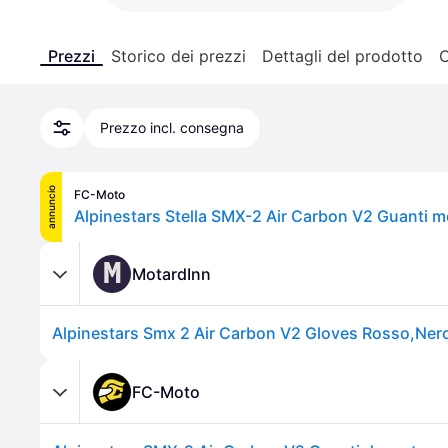
Prezzi
Storico dei prezzi
Dettagli del prodotto
C
Prezzo incl. consegna
annuncio
FC-Moto
Alpinestars Stella SMX-2 Air Carbon V2 Guanti 
M
MotardInn
Alpinestars Smx 2 Air Carbon V2 Gloves Rosso,Ner
FC-Moto