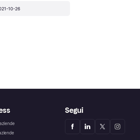
021-10-26
ess
Segui
aziende
aziende