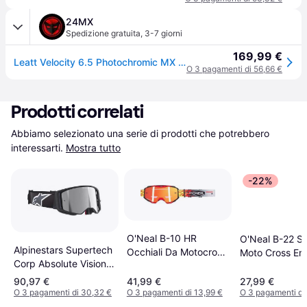
24MX
Spedizione gratuita
,
3-7 giorni
169,99 €
Leatt Velocity 6.5 Photochromic MX Goggles Stealth
O 3 pagamenti di 56,66 €
Prodotti correlati
Abbiamo selezionato una serie di prodotti che potrebbero 
interessarti.
Mostra tutto
-22%
O'Neal B-10 HR
O'Neal B-22 St
Alpinestars Supertech
Occhiali Da Motocross
Moto Cross En
Corp Absolute Vision -
- Bianco/Rosso
Grigio Lente
Nero
90,97 €
41,99 €
27,99 €
O 3 pagamenti di 30,32 €
O 3 pagamenti di 13,99 €
O 3 pagamenti di