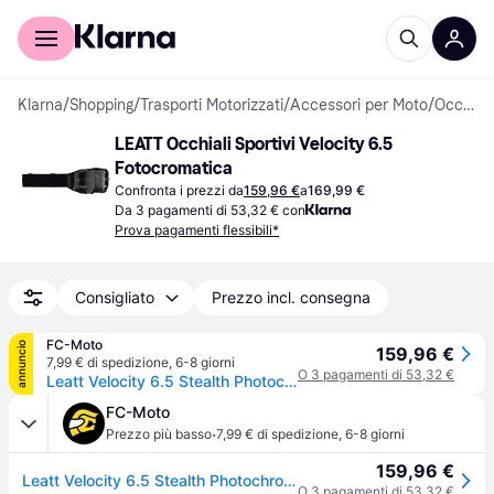
Per il tuo shopping
Per le aziende
Klarna
/
Shopping
/
Trasporti Motorizzati
/
Accessori per Moto
/
Occhiali da moto
LEATT Occhiali Sportivi Velocity 6.5 
Fotocromatica
Confronta i prezzi da
159,96 €
a
169,99 €
Da 3 pagamenti di 53,32 € con
Prova pagamenti flessibili*
Consigliato
Prezzo incl. consegna
FC-Moto
annuncio
159,96 €
7,99 € di spedizione
,
6-8 giorni
O 3 pagamenti di 53,32 €
Leatt Velocity 6.5 Stealth Photochromic Occhiali da motocross
FC-Moto
·
Prezzo più basso
7,99 € di spedizione
,
6-8 giorni
159,96 €
Leatt Velocity 6.5 Stealth Photochromic Occhiali da motocross
O 3 pagamenti di 53,32 €