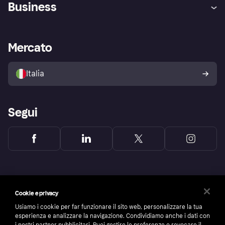
Business
Login
Promessa di protezione contro
le frodi
Supporto aziende
Portale per sviluppatori
La Klarna app
Impostazioni sulla privacy
Accesso aziende
Stato operativo
Mercato
Esplora i negozi
Il tuo diritto di recesso
Vendi con Klarna
Piattaforme e partner
Politica di protezione
dell'acquirente Klarna
Italia
Segui
Cookie e privacy
Usiamo i cookie per far funzionare il sito web, personalizzare la tua
esperienza e analizzare la navigazione. Condividiamo anche i dati con