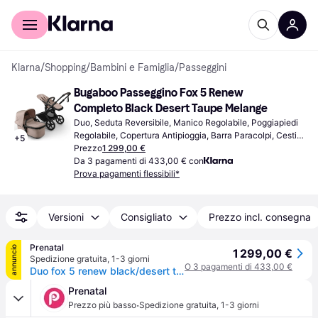
Per il tuo shopping
Per le aziende
Klarna
/
Shopping
/
Bambini e Famiglia
/
Passeggini
Bugaboo Passeggino Fox 5 Renew 
Completo Black Desert Taupe Melange
Duo, Seduta Reversibile, Manico Regolabile, Poggiapiedi 
Regolabile, Copertura Antipioggia, Barra Paracolpi, Cestino 
+
5
Portaoggetti, Inclinazione Completa, Tetto Parasole 
Prezzo
1 299,00 €
Estensibile, Chiusura con una Mano, Beige
Da 3 pagamenti di 433,00 € con
Prova pagamenti flessibili*
Versioni
Consigliato
Prezzo incl. consegna
Prenatal
annuncio
1 299,00 €
Spedizione gratuita
,
1-3 giorni
O 3 pagamenti di 433,00 €
Duo fox 5 renew black/desert taupe melange-desert taupe melange - bugaboo - Nero
Prenatal
·
Prezzo più basso
Spedizione gratuita
,
1-3 giorni