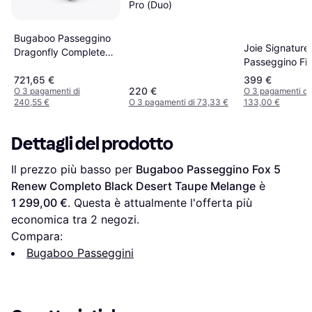
Pro (Duo)
Bugaboo Passeggino
Joie Signature
Dragonfly Complete
Passeggino Fini
Black Desert Taupe
Evergreen (Sis
721,65 €
399 €
Beige
Viaggio)
220 €
O 3 pagamenti di
O 3 pagamenti di
240,55 €
O 3 pagamenti di 73,33 €
133,00 €
Dettagli del prodotto
Il prezzo più basso per 
Bugaboo Passeggino Fox 5 
Renew Completo Black Desert Taupe Melange
 è 
1 299,00 €
. Questa è attualmente l'offerta più 
economica tra 
2
 negozi.
Compara:
Bugaboo Passeggini