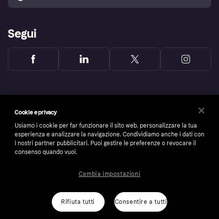
Segui
Cookie e privacy
Usiamo i cookie per far funzionare il sito web, personalizzare la tua
esperienza e analizzare la navigazione. Condividiamo anche i dati con
i nostri partner pubblicitari. Puoi gestire le preferenze o revocare il
consenso quando vuoi.
Cambia impostazioni
Copyright © 2005-2026 Klarna Bank AB (publ). Headquarters: Stockholm, Sweden. All
rights reserved. Klarna Bank AB (publ). Sveavägen 46, 111 34 Stockholm. Organization
number: 556737-0431
Rifiuta tutti
Consentire a tutti
Cookies
Klarna.com