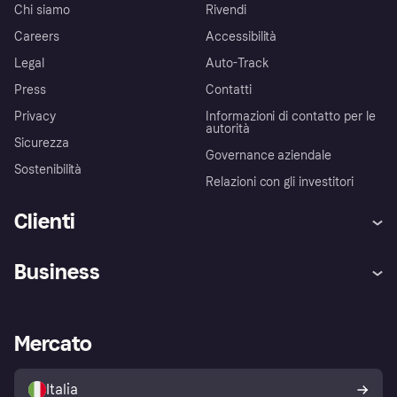
Chi siamo
Rivendi
Careers
Accessibilità
Legal
Auto-Track
Press
Contatti
Privacy
Informazioni di contatto per le
autorità
Sicurezza
Governance aziendale
Sostenibilità
Relazioni con gli investitori
Clienti
Assistenza
Arbitro bancario
Business
Login
Promessa di protezione contro
le frodi
Supporto aziende
Portale per sviluppatori
La Klarna app
Impostazioni sulla privacy
Accesso aziende
Stato operativo
Mercato
Esplora i negozi
Il tuo diritto di recesso
Vendi con Klarna
Piattaforme e partner
Politica di protezione
dell'acquirente Klarna
Italia