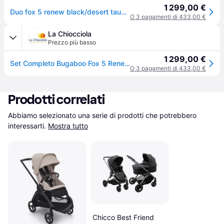
1 299,00 €
Duo fox 5 renew black/desert taupe melange-desert taupe melange - bugaboo - Nero
O 3 pagamenti di 433,00 €
La Chiocciola
Prezzo più basso
1 299,00 €
Set Completo Bugaboo Fox 5 Renew Black/Desert taupe melange-desert taupe melange
O 3 pagamenti di 433,00 €
Prodotti correlati
Abbiamo selezionato una serie di prodotti che potrebbero 
interessarti.
Mostra tutto
Chicco Best Friend