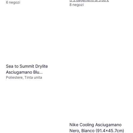
6 negozi
8 negozi
Sea to Summit Drylite
Asciugamano Blu
Poliestere, Tinta unita
(150x75cm)
Nike Cooling Asciugamano
Nero, Bianco (91.4x45.7cm)