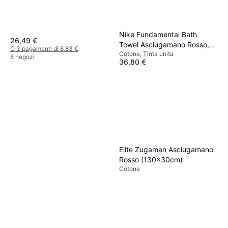
Nike Fundamental Bath
26,49 €
Towel Asciugamano Rosso,
O 3 pagamenti di 8,83 €
Cotone, Tinta unita
Nero, Bianco (120x60cm)
8 negozi
36,80 €
O 3 pagamenti di 12,26 €
9+ negozi
Elite Zugaman Asciugamano
Rosso (130x30cm)
Cotone