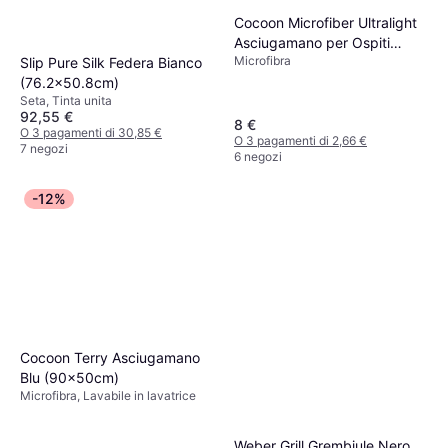
Cocoon Microfiber Ultralight
Asciugamano per Ospiti
Microfibra
Rosso (60x30cm)
Slip Pure Silk Federa Bianco
(76.2x50.8cm)
Seta, Tinta unita
92,55 €
8 €
O 3 pagamenti di 30,85 €
O 3 pagamenti di 2,66 €
7 negozi
6 negozi
-12%
Cocoon Terry Asciugamano
Blu (90x50cm)
Microfibra, Lavabile in lavatrice
Weber Grill Grembiule Nero,