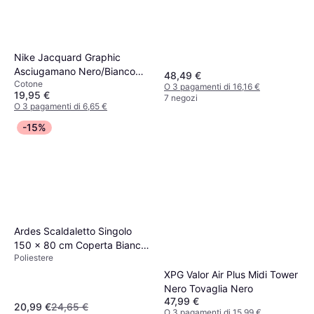
Nike Jacquard Graphic
Asciugamano Nero/Bianco
48,49 €
Cotone
Asciugamano Nero
O 3 pagamenti di 16,16 €
19,95 €
7 negozi
O 3 pagamenti di 6,65 €
6 negozi
-15%
Ardes Scaldaletto Singolo
150 x 80 cm Coperta Bianco
Poliestere
(150x)
XPG Valor Air Plus Midi Tower
Nero Tovaglia Nero
47,99 €
20,99 €
24,65 €
O 3 pagamenti di 15,99 €