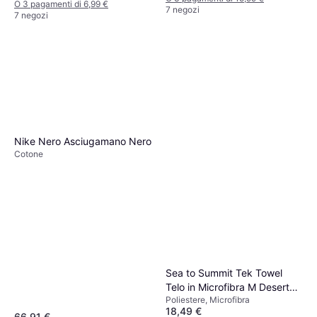
O 3 pagamenti di 6,99 €
7 negozi
7 negozi
Nike Nero Asciugamano Nero
Cotone
Sea to Summit Tek Towel
Telo in Microfibra M Desert
Poliestere, Microfibra
Asciugamano Beige
18,49 €
66,91 €