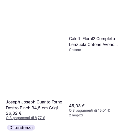
Caleffi Floral2 Completo
Lenzuola Cotone Avorio
Cotone
Matrimoniale 1003626
Lenzuolo
Joseph Joseph Guanto Forno
45,03 €
Destro Pinch 34,5 cm Grigio
O 3 pagamenti di 15,01 €
26,32 €
Presina Grigio
2 negozi
O 3 pagamenti di 8,77 €
3 negozi
Di tendenza