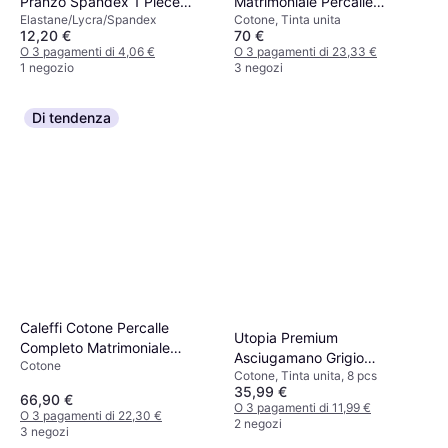
Pranzo Spandex 1 Piece
Matrimoniale Percalle
Elastane/Lycra/Spandex
Cotone, Tinta unita
Copridivano
Dreaming Lenzuolo Naturale
12,20 €
70 €
O 3 pagamenti di 4,06 €
O 3 pagamenti di 23,33 €
1 negozio
3 negozi
Di tendenza
Caleffi Cotone Percalle
Utopia Premium
Completo Matrimoniale
Asciugamano Grigio
Cotone
Azzurro Percalle Lenzuolo
Cotone, Tinta unita, 8 pcs
(137x69cm)
35,99 €
66,90 €
O 3 pagamenti di 11,99 €
O 3 pagamenti di 22,30 €
2 negozi
3 negozi