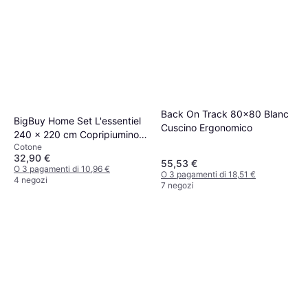
Back On Track 80x80 Blanc
BigBuy Home Set L'essentiel
Cuscino Ergonomico
240 x 220 cm Copripiumino
Cotone
Rosso
32,90 €
55,53 €
O 3 pagamenti di 10,96 €
O 3 pagamenti di 18,51 €
4 negozi
7 negozi