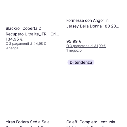
Formesse con Angoli in
Jersey Bella Donna 180 200
Blackroll Coperta Di
cm Lenzuolo Bianco
Recupero Ultralite_IFR - Gris
(200x180cm)
134,95 €
Coprimaterasso Nero, Rosso,
95,99 €
O 3 pagamenti di 44,98 €
Grigio
O 3 pagamenti di 31,99 €
9 negozi
1 negozio
Di tendenza
Yiran Fodera Sedia Sala
Caleffi Completo Lenzuola