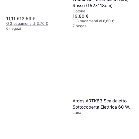
Rosso (152x118cm)
Cotone
19,80 €
11,11 €
12,59 €
O 3 pagamenti di 6,60 €
O 3 pagamenti di 3,70 €
7 negozi
6 negozi
Ardes ARTK83 Scaldaletto
Sottocoperta Elettrica 60 W
Lana
Beige Coperta Beige