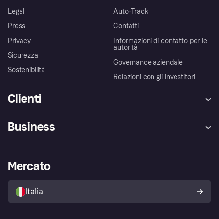
Legal
Auto-Track
Press
Contatti
Privacy
Informazioni di contatto per le
autorità
Sicurezza
Governance aziendale
Sostenibilità
Relazioni con gli investitori
Clienti
Assistenza
Arbitro bancario
Business
Login
Promessa di protezione contro
le frodi
Supporto aziende
Portale per sviluppatori
La Klarna app
Impostazioni sulla privacy
Accesso aziende
Stato operativo
Mercato
Esplora i negozi
Il tuo diritto di recesso
Vendi con Klarna
Piattaforme e partner
Politica di protezione
dell'acquirente Klarna
Italia