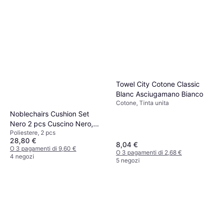
Towel City Cotone Classic
Blanc Asciugamano Bianco
Cotone, Tinta unita
Noblechairs Cushion Set
Nero 2 pcs Cuscino Nero,
Poliestere, 2 pcs
Bianco
28,80 €
8,04 €
O 3 pagamenti di 9,60 €
O 3 pagamenti di 2,68 €
4 negozi
5 negozi