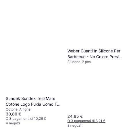
Weber Guanti In Silicone Per
Barbecue - No Colore Presina
Silicone, 2 pcs
Nero
Sundek Sundek Telo Mare
Cotone Logo Fuxia Uomo TU
Cotone, A righe
Asciugamano Blu, Rosa,
30,80 €
Multicolore
24,65 €
O 3 pagamenti di 10,26 €
O 3 pagamenti di 8,21 €
4 negozi
8 negozi