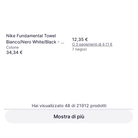
Nike Fundamental Towel
12,35 €
Bianco/Nero White/Black - M
O 3 pagamenti di 4,11 €
Cotone
Asciugamano Bianco
7 negozi
34,34 €
O 3 pagamenti di 11,44 €
9 negozi
Hai visualizzato 48 di 21912 prodotti
Cocoon Ultralight
Asciugamano Blu
Mostra di più
(150x80cm)
Slip Silk Federa Rosa
(76x21cm)
Seta
19 €
92,55 €