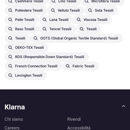
Cashmere Tessili
Lino Tessili
Microfibra Tessili
Poliestere Tessili
Velluto Tessili
Seta Tessili
Pelle Tessili
Lana Tessili
Viscosa Tessili
Raso Tessili
Tencel Tessili
Tessili
Tessili
GOTS (Global Organic Textile Standard) Tessili
OEKO-TEX Tessili
RDS (Responsible Down Standard) Tessili
French Connection Tessili
Fabric Tessili
Lexington Tessili
Klarna
Chi siamo
Rivendi
Careers
Accessibilità