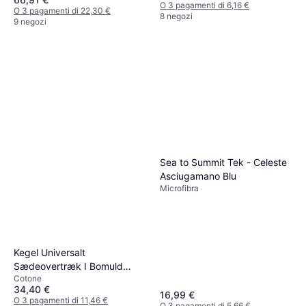
O 3 pagamenti di 6,16 €
O 3 pagamenti di 22,30 €
8 negozi
9 negozi
Sea to Summit Tek - Celeste
Asciugamano Blu
Microfibra
Kegel Universalt
Sædeovertræk I Bomuld
Cotone
Cuscino Ergonomico
34,40 €
16,99 €
O 3 pagamenti di 11,46 €
O 3 pagamenti di 5,66 €