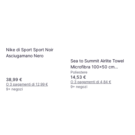
Nike di Sport Sport Noir
Asciugamano Nero
Sea to Summit Airlite Towel
Microfibra 100x50 cm
Poliestere
Asciugamano Grigio
14,53 €
38,99 €
O 3 pagamenti di 4,84 €
O 3 pagamenti di 12,99 €
9+ negozi
9+ negozi