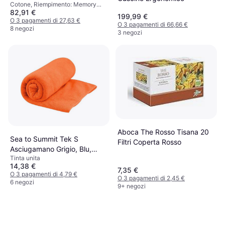
Cotone, Riempimento: Memory
82,91 €
foam
199,99 €
O 3 pagamenti di 27,63 €
O 3 pagamenti di 66,66 €
8 negozi
3 negozi
Aboca The Rosso Tisana 20
Sea to Summit Tek S
Filtri Coperta Rosso
Asciugamano Grigio, Blu,
Tinta unita
Arancione (81.3x40.6cm)
14,38 €
7,35 €
O 3 pagamenti di 4,79 €
O 3 pagamenti di 2,45 €
6 negozi
9+ negozi