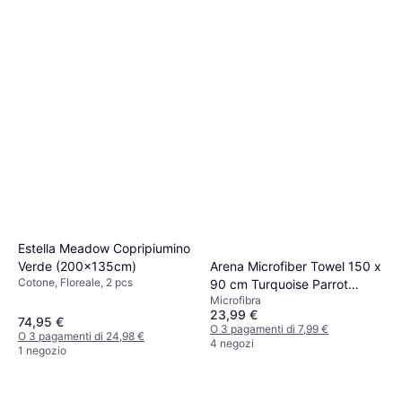
Estella Meadow Copripiumino
Arena Microfiber Towel 150 x
Verde (200x135cm)
Cotone, Floreale, 2 pcs
90 cm Turquoise Parrot
Microfibra
Asciugamano Turchese, Blu
23,99 €
74,95 €
O 3 pagamenti di 7,99 €
O 3 pagamenti di 24,98 €
4 negozi
1 negozio