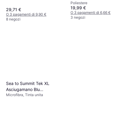
Poliestere
19,99 €
29,71 €
O 3 pagamenti di 6,66 €
O 3 pagamenti di 9,90 €
3 negozi
8 negozi
Sea to Summit Tek XL
Asciugamano Blu
Microfibra, Tinta unita
(150x75cm)