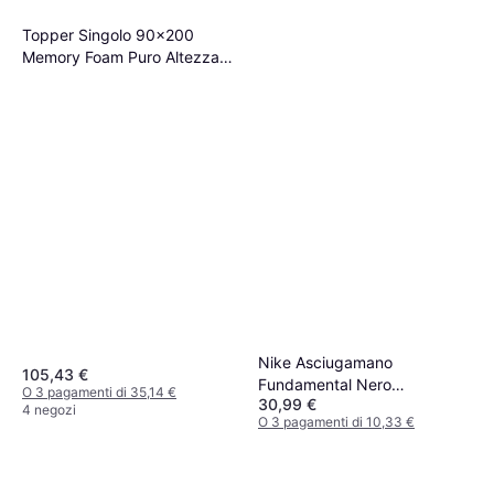
Topper Singolo 90x200
Memory Foam Puro Altezza 5
cm Coprimaterasso
Nike Asciugamano
105,43 €
Fundamental Nero
O 3 pagamenti di 35,14 €
30,99 €
Asciugamano Nero
4 negozi
O 3 pagamenti di 10,33 €
2 negozi