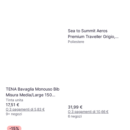
Sea to Summit Aeros
Premium Traveller Grigio,
Poliestere
Verde, Viola, Blu, Rosa
(39x29cm)
TENA Bavaglia Monouso Bib
Misura Media/Large 150
Tinta unita
Pezzi
17,51 €
31,99 €
O 3 pagamenti di 5,83 €
O 3 pagamenti di 10,66 €
9+ negozi
6 negozi
-15%