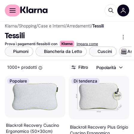
Per il tuo shopping
Per le aziende
Klarna
/
Shopping
/
Case e Interni
/
Arredamenti
/
Tessili
Tessili
Prova i pagamenti flessibili con
Impara come
Piumoni
Biancheria da Letto
Cuscini
As
1000+ prodotti
Filtro
Popolarità
Popolare
Di tendenza
Blackroll Recovery Cuscino
Blackroll Recovery Plus Grigio
Ergonomico (50x30cm)
Cuscino Ergonomico