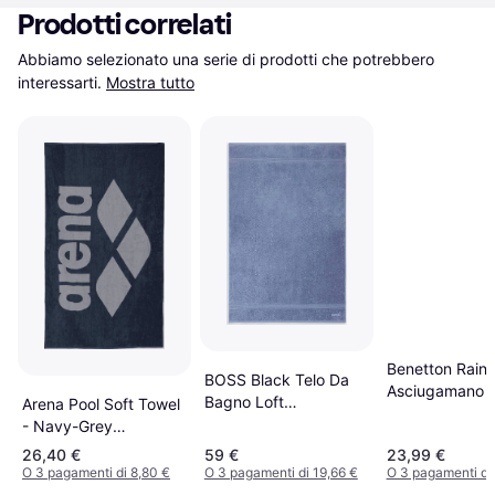
Prodotti correlati
Abbiamo selezionato una serie di prodotti che potrebbero 
interessarti.
Mostra tutto
Benetton Rain
BOSS Black Telo Da
Asciugamano V
Bagno Loft
Arena Pool Soft Towel
Arancione, Giall
Asciugamano Blu
- Navy-Grey
Rosso (160x9
Asciugamano Blu,
26,40 €
59 €
23,99 €
Naturale (150x)
O 3 pagamenti di 8,80 €
O 3 pagamenti di 19,66 €
O 3 pagamenti di 