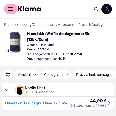
Per il tuo shopping
Per le aziende
Klarna
/
Shopping
/
Case e Interni
/
Arredamenti
/
Tessili
/
Asciugamani
Humdakin Waffle Asciugamano Blu 
(135x70cm)
Cotone, Tinta unita
Prezzo
44,90 €
+
2
Da 3 pagamenti di 14,96 € con
Prova pagamenti flessibili*
Versioni
Consigliato
Prezzo incl. consegna
Nordic Nest
6,90 € di spedizione
44,90 €
Humdakin Telo bagno Humdakin Waffle 70x135 cm Sea blue
O 3 pagamenti di 14,96 €