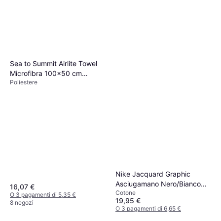
Sea to Summit Airlite Towel
Microfibra 100x50 cm
Poliestere
Asciugamano Grigio
Nike Jacquard Graphic
Asciugamano Nero/Bianco
16,07 €
Cotone
Asciugamano Nero
O 3 pagamenti di 5,35 €
19,95 €
8 negozi
O 3 pagamenti di 6,65 €
7 negozi