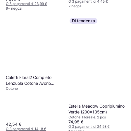
O 3 pagamenti di 4,45 €
O 3 pagamenti di 23,99 €
2 negozi
9+ negozi
Di tendenza
Caleffi Floral2 Completo
Lenzuola Cotone Avorio
Cotone
Matrimoniale 1003626
Lenzuolo
Estella Meadow Copripiumino
Verde (200x135cm)
Cotone, Floreale, 2 pcs
74,95 €
42,54 €
O 3 pagamenti di 24,98 €
O 3 pagamenti di 14,18 €