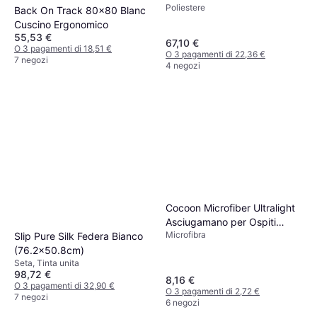
Poliestere
Decorativo Completo Beige,
Back On Track 80x80 Blanc
Marrone (60x40cm)
Cuscino Ergonomico
55,53 €
67,10 €
O 3 pagamenti di 18,51 €
O 3 pagamenti di 22,36 €
7 negozi
4 negozi
Cocoon Microfiber Ultralight
Asciugamano per Ospiti
Microfibra
Rosso (60x30cm)
Slip Pure Silk Federa Bianco
(76.2x50.8cm)
Seta, Tinta unita
98,72 €
8,16 €
O 3 pagamenti di 32,90 €
O 3 pagamenti di 2,72 €
7 negozi
6 negozi