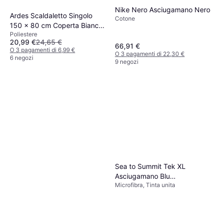
Nike Nero Asciugamano Nero
Ardes Scaldaletto Singolo
Cotone
150 x 80 cm Coperta Bianco
Poliestere
(150x)
20,99 €
24,65 €
66,91 €
O 3 pagamenti di 6,99 €
O 3 pagamenti di 22,30 €
6 negozi
9 negozi
Sea to Summit Tek XL
Asciugamano Blu
Microfibra, Tinta unita
(150x75cm)