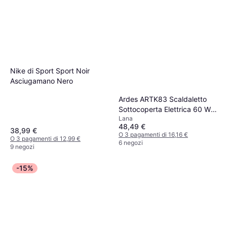
Nike di Sport Sport Noir
Asciugamano Nero
Ardes ARTK83 Scaldaletto
Sottocoperta Elettrica 60 W
Lana
Beige Coperta Beige
48,49 €
38,99 €
O 3 pagamenti di 16,16 €
O 3 pagamenti di 12,99 €
6 negozi
9 negozi
-15%