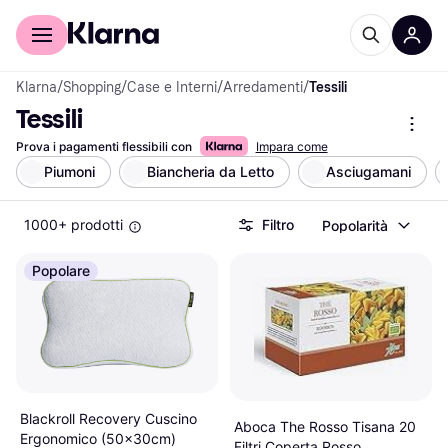
Per il tuo shopping
Per le aziende
Klarna
/
Shopping
/
Case e Interni
/
Arredamenti
/
Tessili
Tessili
Prova i pagamenti flessibili con
Impara come
Piumoni
Biancheria da Letto
Asciugamani
1000+ prodotti
Filtro
Popolarità
Popolare
Blackroll Recovery Cuscino
Aboca The Rosso Tisana 20
Ergonomico (50x30cm)
Filtri Coperta Rosso