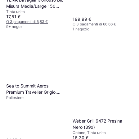
Misura Media/Large 150
Tinta unita
Pezzi
17,51 €
199,99 €
O 3 pagamenti di 5,83 €
O 3 pagamenti di 66,66 €
9+ negozi
1 negozio
Sea to Summit Aeros
Premium Traveller Grigio,
Poliestere
Verde, Viola, Blu, Rosa
(39x29cm)
Weber Grill 6472 Presina
Nero (39x)
Cotone, Tinta unita
16,30 €