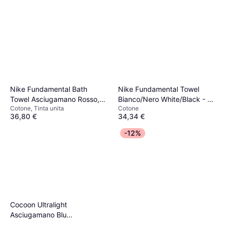
Nike Fundamental Bath
Nike Fundamental Towel
Towel Asciugamano Rosso,
Bianco/Nero White/Black - M
Cotone, Tinta unita
Cotone
Nero, Bianco (120x60cm)
Asciugamano Bianco
36,80 €
34,34 €
O 3 pagamenti di 12,26 €
O 3 pagamenti di 11,44 €
-12%
9 negozi
9 negozi
Cocoon Ultralight
Asciugamano Blu
(150x80cm)