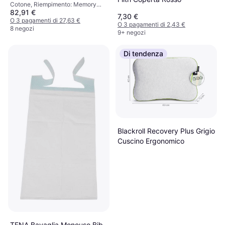
Cotone, Riempimento: Memory
82,91 €
foam
7,30 €
O 3 pagamenti di 27,63 €
O 3 pagamenti di 2,43 €
8 negozi
9+ negozi
Di tendenza
Blackroll Recovery Plus Grigio
Cuscino Ergonomico
TENA Bavaglia Monouso Bib