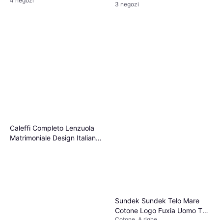
4 negozi
3 negozi
Caleffi Completo Lenzuola
Matrimoniale Design Italiano
Lenzuolo
Sundek Sundek Telo Mare
Cotone Logo Fuxia Uomo TU
Cotone, A righe