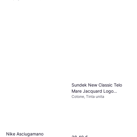
2 negozi
Sundek New Classic Telo
Mare Jacquard Logo
Cotone, Tinta unita
AM312ATC105024813
Asciugamano Verde
Nike Asciugamano