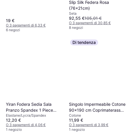
Slip Silk Federa Rosa
(76x21cm)
Seta
92,55 €
105,01 €
19 €
O 3 pagamenti di 30,85 €
O 3 pagamenti di 6,33 €
8 negozi
6 negozi
Di tendenza
Yiran Fodera Sedia Sala
Singolo Impermeabile Cotone
Pranzo Spandex 1 Piece
90x190 cm Coprimaterasso
Elastane/Lycra/Spandex
Cotone
Copridivano
Bianco
12,20 €
11,99 €
O 3 pagamenti di 4,06 €
O 3 pagamenti di 3,99 €
1 negozio
1 negozio