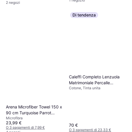
1 negozio
2 negozi
Di tendenza
Caleffi Completo Lenzuola
Matrimoniale Percalle
Cotone, Tinta unita
Dreaming Lenzuolo Naturale
Arena Microfiber Towel 150 x
90 cm Turquoise Parrot
Microfibra
Asciugamano Turchese, Blu
23,99 €
70 €
O 3 pagamenti di 7,99 €
O 3 pagamenti di 23,33 €