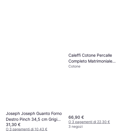
Caleffi Cotone Percalle
Completo Matrimoniale
Cotone
Azzurro Percalle Lenzuolo
Joseph Joseph Guanto Forno
66,90 €
Destro Pinch 34,5 cm Grigio
O 3 pagamenti di 22,30 €
31,30 €
Presina Grigio
3 negozi
O 3 pagamenti di 10,43 €