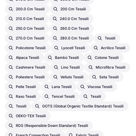
200.0 Cm Tessili
200 Cm Tessili
210.0 Cm Tessili
240.0 Cm Tessili
250.0 Cm Tessili
260.0 Cm Tessili
270.0 Cm Tessili
280.0 Cm Tessili
Tessili
Policotone Tessili
Lyocell Tessili
Acrilico Tessili
Alpaca Tessili
Bambù Tessili
Cotone Tessili
Cashmere Tessili
Lino Tessili
Microfibra Tessili
Poliestere Tessili
Velluto Tessili
Seta Tessili
Pelle Tessili
Lana Tessili
Viscosa Tessili
Raso Tessili
Tencel Tessili
Tessili
Tessili
GOTS (Global Organic Textile Standard) Tessili
OEKO-TEX Tessili
RDS (Responsible Down Standard) Tessili
French Connection Tessili
Fabric Tessili