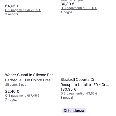
Asciugamano Blu, Rosa,
30,80 €
Multicolore
64,65 €
O 3 pagamenti di 10,26 €
O 3 pagamenti di 21,55 €
4 negozi
3 negozi
Weber Guanti In Silicone Per
Blackroll Coperta Di
Barbecue - No Colore Presina
Recupero Ultralite_IFR - Gris
Silicone, 2 pcs
Nero
130,95 €
Coprimaterasso Nero, Rosso,
22,40 €
O 3 pagamenti di 43,65 €
Grigio
O 3 pagamenti di 7,46 €
8 negozi
7 negozi
Di tendenza