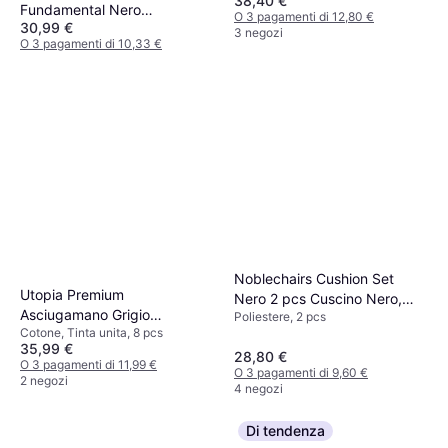
38,40 €
Fundamental Nero
O 3 pagamenti di 12,80 €
30,99 €
Asciugamano Nero
3 negozi
O 3 pagamenti di 10,33 €
2 negozi
Noblechairs Cushion Set
Utopia Premium
Nero 2 pcs Cuscino Nero,
Asciugamano Grigio
Poliestere, 2 pcs
Bianco
Cotone, Tinta unita, 8 pcs
(137x69cm)
35,99 €
28,80 €
O 3 pagamenti di 11,99 €
O 3 pagamenti di 9,60 €
2 negozi
4 negozi
Di tendenza