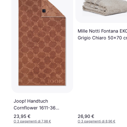
Mille Notti Fontana EK
Grigio Chiaro 50x70 
Asciugamano Marrone,
Beige, Blu (70x50cm)
Joop! Handtuch
Cornflower 1611-36
Creme Asciugamano
23,95 €
26,90 €
Beige, Blu (100x50cm)
O 3 pagamenti di 7,98 €
O 3 pagamenti di 8,96 €