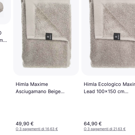
O
cm
Himla Ecologico Max
Himla Maxime
Lead 100x150 cm
Asciugamano Beige
Asciugamano Grigio,
(140x70cm)
Beige (150x100cm)
49,90 €
64,90 €
O 3 pagamenti di 16,63 €
O 3 pagamenti di 21,63 €