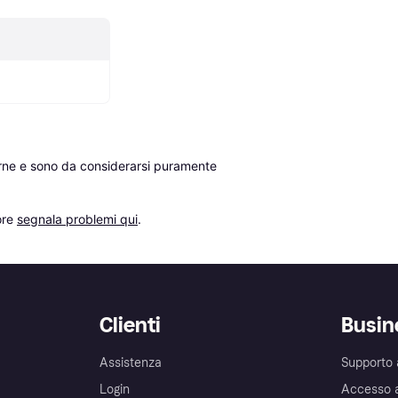
erne e sono da considerarsi puramente 
re 
segnala problemi qui
.
Clienti
Busin
Assistenza
Supporto 
Login
Accesso 