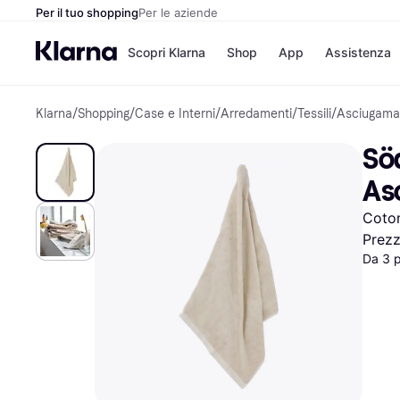
Per il tuo shopping
Per le aziende
Scopri Klarna
Shop
App
Assistenza
Klarna
/
Shopping
/
Case e Interni
/
Arredamenti
/
Tessili
/
Asciugama
Opzioni di pagame
Negozi
Opzioni di pagamen
Booking.c
Sö
Paga ora
Unieuro
Paga in 3 rate
Media Wor
As
Paga dopo 30 giorni
eBay
Finanziamento
Zalando
Coton
Prez
Da 3 
Elenco negozi