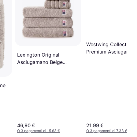
Westwing Collection
Premium Asciugaman
Lexington Original
Beige (100x50cm)
Asciugamano Beige
(130x70cm)
ime
46,90 €
21,99 €
O 3 pagamenti di 15,63 €
O 3 pagamenti di 7,33 €