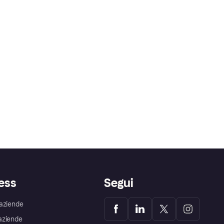
ess
Segui
aziende
aziende