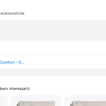
aratteristiche
Asciugamano tipo terry beige in cotone 70x140 cm Comfort – Södahl | Asciugamani
ero interessarti.