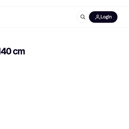
Login
Approfondimenti
ure per ufficio
re
Cos'è Klarna?
140 cm 
categorie