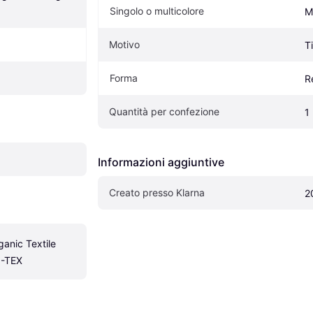
Singolo o multicolore
M
Motivo
T
Forma
R
Quantità per confezione
1
Informazioni aggiuntive
Creato presso Klarna
2
anic Textile 
O-TEX