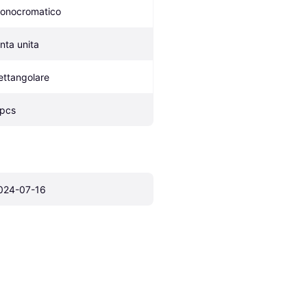
onocromatico
inta unita
ettangolare
 pcs
024-07-16