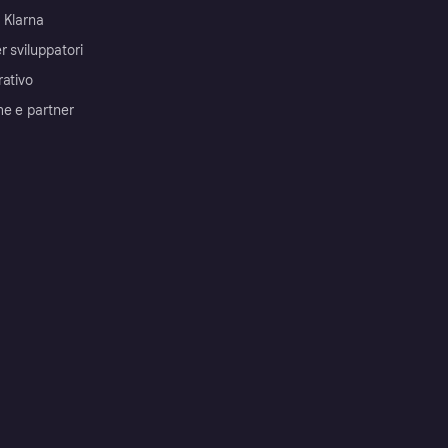
 Klarna
r sviluppatori
rativo
me e partner