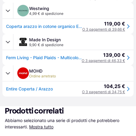
Westwing
4,99 € di spedizione
119,00 €
Coperta arazzo in cotone organico Entire
O 3 pagamenti di 39,66 €
Made In Design
9,90 € di spedizione
139,00 €
Ferm Living - Plaid Plaids - Multicolore - Cotone - Designer Berit Mogensen Lopez
O 3 pagamenti di 46,33 €
MOHD
Ordine arretrato
104,25 €
Entire Coperta / Arazzo
O 3 pagamenti di 34,75 €
Prodotti correlati
Abbiamo selezionato una serie di prodotti che potrebbero 
interessarti.
Mostra tutto