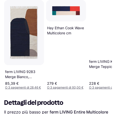
Hay Ethan Cook Wave
Multicolore cm
ferm LIVING Ke
Merge Teppic
ferm LIVING 9283
140x200 cm -
Merge Bianco,
Mehrfarbig/H
Multicolore, Blu,
Chemisch Rein
85,39 €
279 €
228 €
Grigio, Marrone cm
Blu, Beige cm
O 3 pagamenti di 28,46 €
O 3 pagamenti di 93,00 €
O 3 pagamenti di
Dettagli del prodotto
Il prezzo più basso per 
ferm LIVING Entire Multicolore 