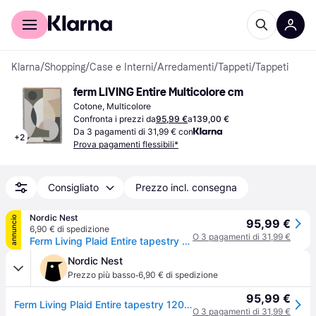
Per il tuo shopping
Per le aziende
Klarna
/
Shopping
/
Case e Interni
/
Arredamenti
/
Tappeti
/
Tappeti
ferm LIVING Entire Multicolore cm
Cotone, Multicolore
Confronta i prezzi da
95,99 €
a
139,00 €
Da 3 pagamenti di 31,99 € con
+
2
Prova pagamenti flessibili*
Consigliato
Prezzo incl. consegna
Nordic Nest
annuncio
95,99 €
6,90 € di spedizione
O 3 pagamenti di 31,99 €
Ferm Living Plaid Entire tapestry 120x170 cm
Nordic Nest
·
Prezzo più basso
6,90 € di spedizione
95,99 €
Ferm Living Plaid Entire tapestry 120x170 cm
O 3 pagamenti di 31,99 €