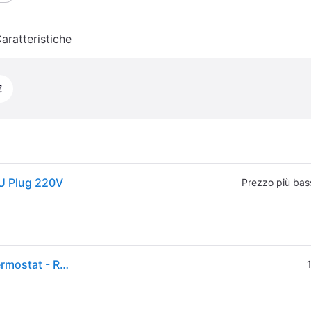
aratteristiche
€
EU Plug 220V
Prezzo più bas
PHILIPS HD2590/00 Toaster - 1 slot - Adjustable thermostat - Reheat and defrost function - White