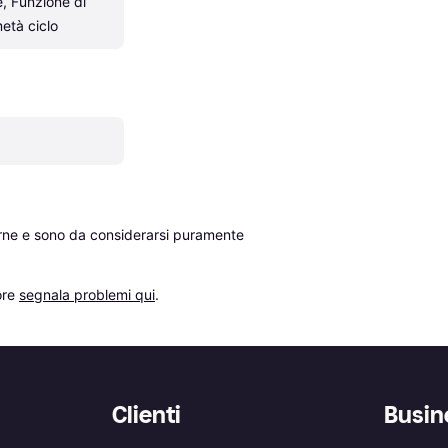
, Funzione di 
età ciclo
erne e sono da considerarsi puramente 
re 
segnala problemi qui
.
Clienti
Busin