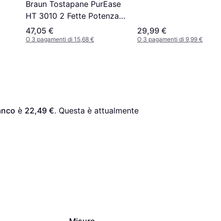
Braun Tostapane PurEase
HT 3010 2 Fette Potenza
1000 W
47,05 €
29,99 €
O 3 pagamenti di 15,68 €
O 3 pagamenti di 9,99 €
anco
 è 
22,49 €
. Questa è attualmente 