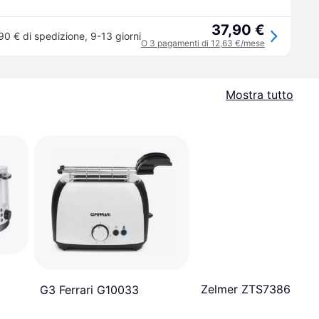
37,90 €
90 € di spedizione
,
9-13 giorni
O 3 pagamenti di 12,63 €/mese
Mostra tutto
Zelmer ZTS7386
G3 Ferrari G10033