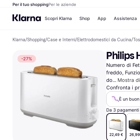
Per il tuo shopping
Per le aziende
Scopri Klarna
Shop
App
Assistenza
Klarna
/
Shopping
/
Case e Interni
/
Elettrodomestici da Cucina
/
To
Opzioni di pagame
Negozi
Opzioni di pagamen
Booking.c
Philips
Paga ora
Unieuro
-27%
Paga in 3 rate
Media Wor
Numero di Fett
Paga dopo 30 giorni
eBay
Finanziamento
Zalando
freddo, Funzio
do
Mostra di
Confronta i pr
Elenco negozi
È un buon 
Da 3 pagamenti 
22,49 €
26,99