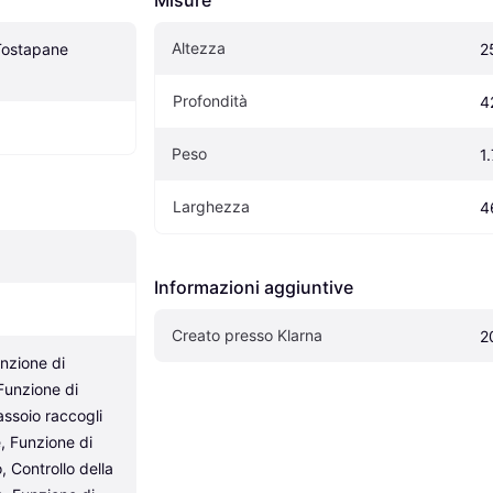
Misure
Altezza
ostapane 
2
Profondità
4
Peso
1
Larghezza
4
Informazioni aggiuntive
Creato presso Klarna
2
zione di 
unzione di 
ssoio raccogli 
e, Funzione di 
 Controllo della 