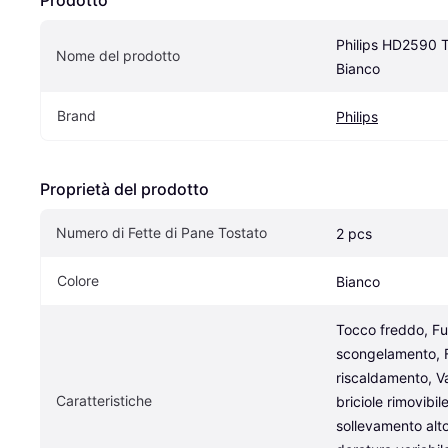
Prodotto
Philips HD2590 T
Nome del prodotto
Bianco
Brand
Philips
Proprietà del prodotto
Numero di Fette di Pane Tostato
2 pcs
Colore
Bianco
Tocco freddo, Fun
scongelamento, F
riscaldamento, Va
Caratteristiche
briciole rimovibil
sollevamento alto,