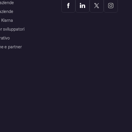
aziende
aziende
 Klarna
r sviluppatori
rativo
me e partner