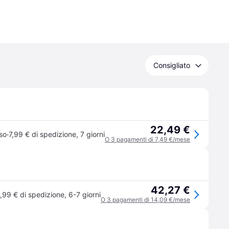
Consigliato
22,49 €
·
so
7,99 € di spedizione
,
7 giorni
O 3 pagamenti di 7,49 €/mese
42,27 €
1,99 € di spedizione
,
6-7 giorni
O 3 pagamenti di 14,09 €/mese