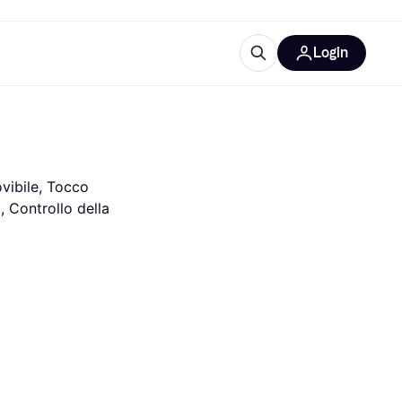
Login
Approfondimenti
ure per ufficio
re
Cos'è Klarna?
vibile, Tocco 
 Controllo della 
categorie