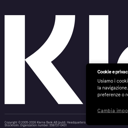
Cookie e priva
Usiamo i cooki
la navigazione.
preferenze o r
Cambia impo
Copyright © 2005-2026 Klarna Bank AB (publ). Headquarters: Stockholm, Sweden. All rights r
Stockholm. Organization number: 556737-0431