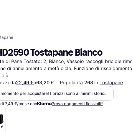
stapane
nto
Acquista e confronta i prezzi
Acquisti e ricompense
Servizi bancari
Mobile
Fotografie
Attrezzat
to
om
Saldi
Cashback
Carta Klarna
Giochi e Intrattenimento
eSIM per viaggia
 HD2590 Tostapane Bianco
Salute & Bellezza
Esplora i negozi
Saldo
Telefoni & Wearable
ld
Abbigliamento
Abbonamento
Conto di risparmio
Bambini e Famiglia
e di Pane Tostato: 2, Bianco, Vassoio raccogli briciole rimo
Giocattoli
Deposito flessibile
Trasporti Motorizzati
Case e Interni
Conto deposito vincolato
Giardino e Patio
ne di annullamento a metà ciclo, Funzione di riscaldamento,
Audio e Video
Elettrodomestici da Cucina
 più
Sport e Outdoor
Elettrodomestici
ezzi da
22,49 €
a
63,20 €
·
Popolarità 
268 
in 
Tostapane
Informatica
Libri, Film e Musica
Fai da te
Tutte le 
momento per acquistare! I prezzi sono ai minimi storici.
di 7,49 €/mese con
Prova pagamenti flessibili*
 €