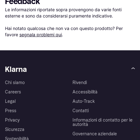
Feedback
Le informazioni riportate sopra provengono da varie fonti 
esterne e sono da considerarsi puramente indicative.

Hai notato qualcosa che non va con questo prodotto? Per 
favore 
segnala problemi qui
.
Klarna
Chi siamo
Rivendi
Careers
Accessibilità
Legal
Auto-Track
Press
Contatti
Privacy
Informazioni di contatto per le
autorità
Sicurezza
Governance aziendale
Sostenibilità