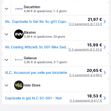
Decathlon
4,99 € di spedizione
,
1-3 giorni
21,97 €
Xlc. Coprisella In Gel Xlc Sc-g01 Coprisella Ritiro Gratis - nero - sans taille
O 3 pagamenti di 7,32 €
BikeInn
3,99 € di spedizione
,
29 giorni
15,99 €
Xlc Coating Mtb/atb Sc G01 Bike Saddle Cover Nero
O 3 pagamenti di 5,33 €
Galaxus
3,90 € di spedizione
,
5-7 giorni
20,65 €
XLC, Accessori per selle per biciclette
O 3 pagamenti di 6,88 €
Velo Store
18,53 €
Coprisella in gel XLC SC-G01 - Noir
O 3 pagamenti di 6,17 €