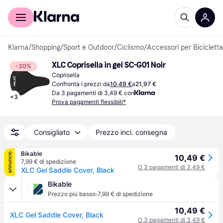
Per il tuo shopping
Per le aziende
Klarna
/
Shopping
/
Sport e Outdoor
/
Ciclismo
/
Accessori per Bicicletta
XLC Coprisella in gel SC-G01 Noir
-30%
Coprisella
Confronta i prezzi da
10,49 €
a
21,97 €
Da 3 pagamenti di 3,49 € con
+
3
Prova pagamenti flessibili*
Consigliato
Prezzo incl. consegna
Bikable
annuncio
10,49 €
7,99 € di spedizione
O 3 pagamenti di 3,49 €
XLC Gel Saddle Cover, Black
Bikable
·
Prezzo più basso
7,99 € di spedizione
10,49 €
XLC Gel Saddle Cover, Black
O 3 pagamenti di 3,49 €