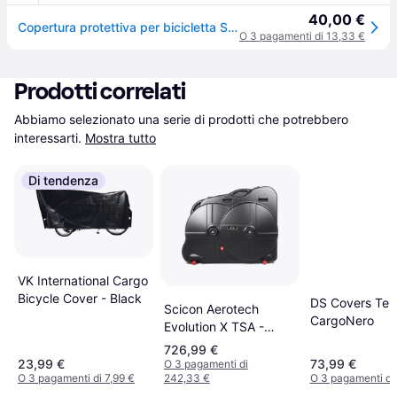
40,00 €
Copertura protettiva per bicicletta Sélection CGN Cargo - Noir
O 3 pagamenti di 13,33 €
Prodotti correlati
Abbiamo selezionato una serie di prodotti che potrebbero 
interessarti.
Mostra tutto
Di tendenza
VK International Cargo
Bicycle Cover - Black
DS Covers Tel
Scicon Aerotech
CargoNero
Evolution X TSA -
Black
726,99 €
23,99 €
73,99 €
O 3 pagamenti di
O 3 pagamenti di 7,99 €
242,33 €
O 3 pagamenti di