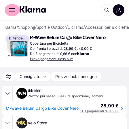
Per il tuo shopping
Per le aziende
Klarna
/
Shopping
/
Sport e Outdoor
/
Ciclismo
/
Accessori per Bicicletta
M-Wave Belum Cargo Bike Cover Nero
Di tendenza
Copertura per Bicicletta
Confronta i prezzi da
28,99 €
a
40,00 €
Da 3 pagamenti di 9,66 € con
+
2
Prova pagamenti flessibili*
Consigliato
Prezzo incl. consegna
BikeInn
·
Prezzo più basso
3,99 € di spedizione
,
Domani
28,99 €
M-wave Belum Cargo Bike Cover Nero
O 3 pagamenti di 9,66 €
Velo Store