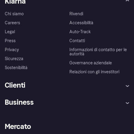
Klarna
Chi siamo
Rivendi
Careers
Accessibilità
Legal
Auto-Track
Press
Contatti
Privacy
Informazioni di contatto per le
autorità
Sicurezza
Governance aziendale
Sostenibilità
Relazioni con gli investitori
Clienti
Assistenza
Arbitro bancario
Business
Login
Promessa di protezione contro
le frodi
Supporto aziende
Portale per sviluppatori
La Klarna app
Impostazioni sulla privacy
Accesso aziende
Stato operativo
Mercato
Esplora i negozi
Il tuo diritto di recesso
Vendi con Klarna
Piattaforme e partner
Politica di protezione