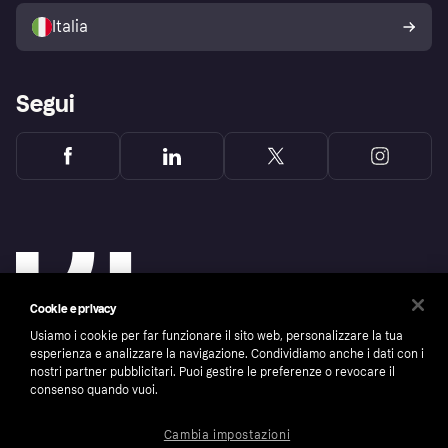
dell'acquirente Klarna
Italia
Segui
Cookie e privacy
Usiamo i cookie per far funzionare il sito web, personalizzare la tua
esperienza e analizzare la navigazione. Condividiamo anche i dati con i
nostri partner pubblicitari. Puoi gestire le preferenze o revocare il
consenso quando vuoi.
Copyright © 2005-2026 Klarna Bank AB (publ). Headquarters: Stockholm, Sweden. All
rights reserved. Klarna Bank AB (publ). Sveavägen 46, 111 34 Stockholm. Organization
number: 556737-0431
Cambia impostazioni