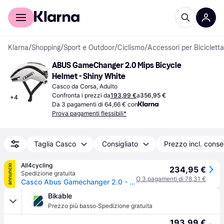
Per il tuo shopping
Per le aziende
Klarna
/
Shopping
/
Sport e Outdoor
/
Ciclismo
/
Accessori per Bicicletta
ABUS GameChanger 2.0 Mips Bicycle 
Helmet - Shiny White
Casco da Corsa, Adulto
Confronta i prezzi da
193,99 €
a
356,95 €
+
4
Da 3 pagamenti di 64,66 € con
Prova pagamenti flessibili*
Taglia Casco
Consigliato
Prezzo incl. cons
All4cycling
annuncio
234,95 €
Spedizione gratuita
O 3 pagamenti di 78,31 €
Casco Abus Gamechanger 2.0 - Bianco 51-55 / Bianco
Bikable
·
Prezzo più basso
Spedizione gratuita
193,99 €