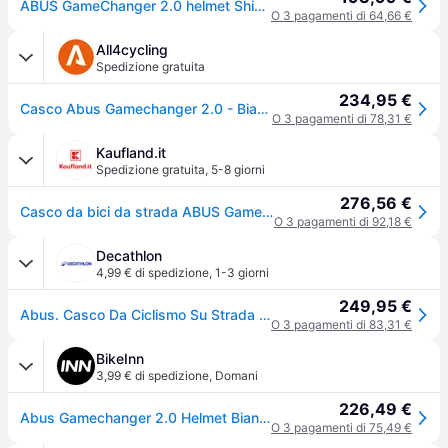
ABUS GameChanger 2.0 helmet Shiny White
O 3 pagamenti di 64,66 €
All4cycling
Spedizione gratuita
234,95 €
Casco Abus Gamechanger 2.0 - Bianco 51-55 / Bianco
O 3 pagamenti di 78,31 €
Kaufland.it
Spedizione gratuita
,
5-8 giorni
276,56 €
Casco da bici da strada ABUS GameChanger 2.0 - Casco aero ad alte prestazioni con aerodinamica e ventilazione ottimizzate - per uomo e donna - bianco, taglia M (54-58 cm)
O 3 pagamenti di 92,18 €
Decathlon
4,99 € di spedizione
,
1-3 giorni
249,95 €
Abus. Casco Da Ciclismo Su Strada Gamechanger 2.0, Bianco Caschi Ritiro Gratis - grigiobianco - 57 - 61
O 3 pagamenti di 83,31 €
BikeInn
3,99 € di spedizione
,
Domani
226,49 €
Abus Gamechanger 2.0 Helmet Bianco M
O 3 pagamenti di 75,49 €