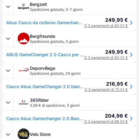
Bergzeit
Spedizione gratuita
,
3-7 giorni
249,95 €
Abus Casco da ciclismo Gamechanger 2.0 - Bianco
O 3 pagamenti di 83,31 €
Bergfreunde
Spedizione gratuita
,
3 giorni
249,95 €
ABUS GameChanger 2.0 Casco per bici (57-61 cm - L, grigio) - Grigio
O 3 pagamenti di 83,31 €
Deporvillage
Spedizione gratuita
,
24 giorni
216,95 €
Casco Abus GameChanger 2.0 bianco - M - White
O 3 pagamenti di 72,31 €
365Rider
3,99 € di spedizione
,
3 giorni
204,96 €
Casco Abus Gamechanger 2.0 Bianco Brillante, Taglia M: 54-58 cm
O 3 pagamenti di 68,32 €
Velo Store