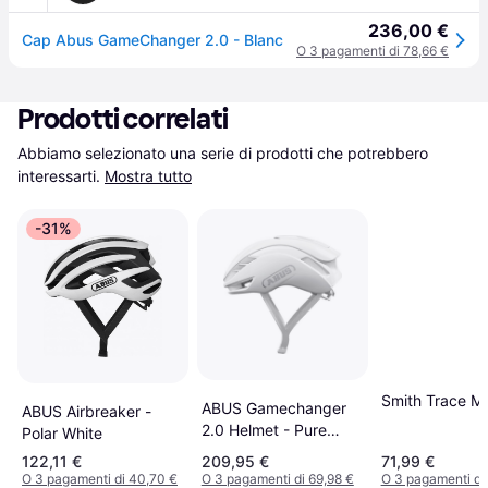
236,00 €
Cap Abus GameChanger 2.0 - Blanc
O 3 pagamenti di 78,66 €
Prodotti correlati
Abbiamo selezionato una serie di prodotti che potrebbero 
interessarti.
Mostra tutto
-31%
Smith Trace M
ABUS Gamechanger
ABUS Airbreaker -
2.0 Helmet - Pure
Polar White
White
122,11 €
209,95 €
71,99 €
O 3 pagamenti di 40,70 €
O 3 pagamenti di 69,98 €
O 3 pagamenti di