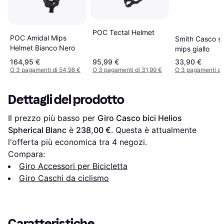
POC Tectal Helmet
POC Amidal Mips
Smith Casco si
Helmet Bianco Nero
mips giallo
164,95 €
95,99 €
33,90 €
O 3 pagamenti di 54,98 €
O 3 pagamenti di 31,99 €
O 3 pagamenti di
Dettagli del prodotto
Il prezzo più basso per 
Giro Casco bici Helios 
Spherical Blanc
 è 
238,00 €
. Questa è attualmente 
l'offerta più economica tra 
4
 negozi.
Compara:
Giro Accessori per Bicicletta
Giro Caschi da ciclismo
Caratteristiche