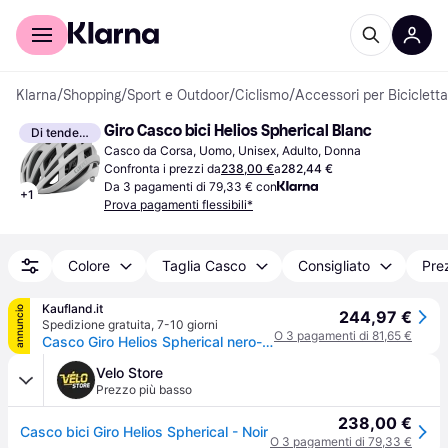
Per il tuo shopping
Per le aziende
Klarna
/
Shopping
/
Sport e Outdoor
/
Ciclismo
/
Accessori per Bicicletta
Giro Casco bici Helios Spherical Blanc
Di tendenza
Casco da Corsa, Uomo, Unisex, Adulto, Donna
Confronta i prezzi da
238,00 €
a
282,44 €
Da 3 pagamenti di 79,33 € con
+
1
Prova pagamenti flessibili*
Colore
Taglia Casco
Consigliato
Pre
Kaufland.it
annuncio
244,97 €
Spedizione gratuita
,
7-10 giorni
O 3 pagamenti di 81,65 €
Casco Giro Helios Spherical nero-rosso opaco taglia L (59-63 cm) 7129154
Velo Store
Prezzo più basso
238,00 €
Casco bici Giro Helios Spherical - Noir
O 3 pagamenti di 79,33 €