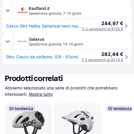
Kaufland.it
Spedizione gratuita
,
7-10 giorni
244,97 €
Casco Giro Helios Spherical nero-rosso opaco taglia L (59-63 cm) 7129154
O 3 pagamenti di 81,65 €
Galaxus
Spedizione gratuita
,
14-16 giorni
282,44 €
Giro, Casco da ciclismo, (59 - 63cm)
O 3 pagamenti di 94,14 €
Prodotti correlati
Abbiamo selezionato una serie di prodotti che potrebbero 
interessarti.
Mostra tutto
Di tendenza
Di tendenza