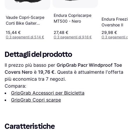
Endura Copriscarpe
Vaude Copri-Scarpe
Endura Freezin
MT500 - Nero
Corti Bike Gaiter
Overshoe II
Jaune Black
15,44 €
27,48 €
29,98 €
O 3 pagamenti di 5,14 €
O 3 pagamenti di 9,16 €
O 3 pagamenti di 
Dettagli del prodotto
Il prezzo più basso per 
GripGrab Pacr Windproof Toe 
Covers Nero
 è 
19,76 €
. Questa è attualmente l'offerta 
più economica tra 
7
 negozi.
Compara:
GripGrab Accessori per Bicicletta
GripGrab Copri scarpe
Caratteristiche