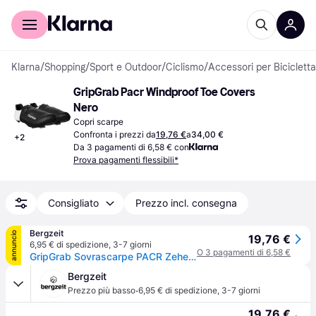
Per il tuo shopping
Per le aziende
Klarna
/
Shopping
/
Sport e Outdoor
/
Ciclismo
/
Accessori per Bicicletta
GripGrab Pacr Windproof Toe Covers 
Nero
Copri scarpe
Confronta i prezzi da
19,76 €
a
34,00 €
+
2
Da 3 pagamenti di 6,58 € con
Prova pagamenti flessibili*
Consigliato
Prezzo incl. consegna
Bergzeit
annuncio
19,76 €
6,95 € di spedizione
,
3-7 giorni
O 3 pagamenti di 6,58 €
GripGrab Sovrascarpe PACR Zehen - Nero
Bergzeit
·
Prezzo più basso
6,95 € di spedizione
,
3-7 giorni
19,76 €