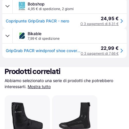
Bobshop
4,95 € di spedizione
,
2 giorni
24,95 €
Copripunte GripGrab PACR - nero
O 3 pagamenti di 8,31 €
Bikable
7,99 € di spedizione
22,99 €
GripGrab PACR windproof shoe covers black
O 3 pagamenti di 7,66 €
Prodotti correlati
Abbiamo selezionato una serie di prodotti che potrebbero 
interessarti.
Mostra tutto