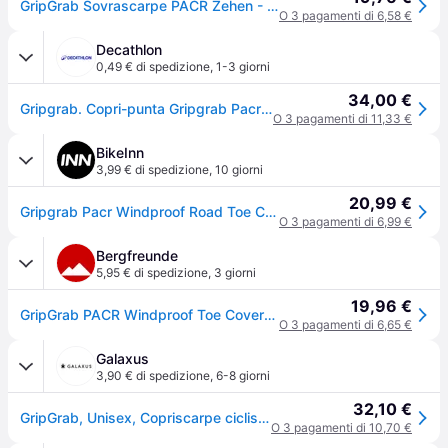
GripGrab Sovrascarpe PACR Zehen - Nero
O 3 pagamenti di 6,58 €
Decathlon
0,49 € di spedizione
,
1-3 giorni
34,00 €
Gripgrab. Copri-punta Gripgrab Pacr Nero Copriscarpe Ritiro Gratis - nero - 42/43 (UK 8/8.5)
O 3 pagamenti di 11,33 €
BikeInn
3,99 € di spedizione
,
10 giorni
20,99 €
Gripgrab Pacr Windproof Road Toe Covers Bianco,Nero EU 42-43
O 3 pagamenti di 6,99 €
Bergfreunde
5,95 € di spedizione
,
3 giorni
19,96 €
GripGrab PACR Windproof Toe Covers Copriscarpe (L - EU: 42/43, nero) - Nero
O 3 pagamenti di 6,65 €
Galaxus
3,90 € di spedizione
,
6-8 giorni
32,10 €
GripGrab, Unisex, Copriscarpe ciclismo, PACR Windproof Toe Covers (42, 43), Nero
O 3 pagamenti di 10,70 €