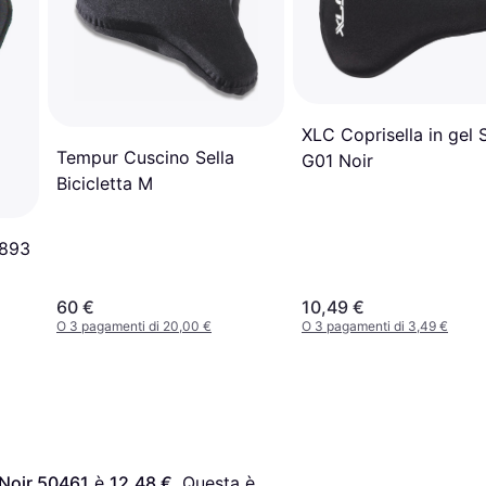
XLC Coprisella in gel 
Tempur Cuscino Sella
G01 Noir
Bicicletta M
A893
60 €
10,49 €
O 3 pagamenti di 20,00 €
O 3 pagamenti di 3,49 €
 Noir 50461
 è 
12,48 €
. Questa è 