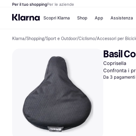
Per il tuo shopping
Per le aziende
Scopri Klarna
Shop
App
Assistenza
Klarna
/
Shopping
/
Sport e Outdoor
/
Ciclismo
/
Accessori per Bicicl
Opzioni di pagame
Negozi
Opzioni di pagamen
Booking.c
Basil C
Paga ora
Unieuro
Paga in 3 rate
Media Wor
Coprisella
Paga dopo 30 giorni
eBay
Finanziamento
Zalando
Confronta i pr
Da 3 pagamenti 
Elenco negozi