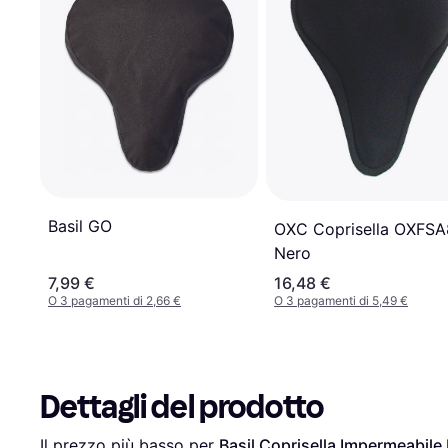
Basil GO
OXC Coprisella OXFS
Nero
7,99 €
16,48 €
O 3 pagamenti di 2,66 €
O 3 pagamenti di 5,49 €
Dettagli del prodotto
Il prezzo più basso per 
Basil Coprisella Impermeabile