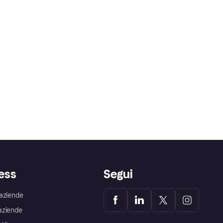
ess
Segui
aziende
aziende