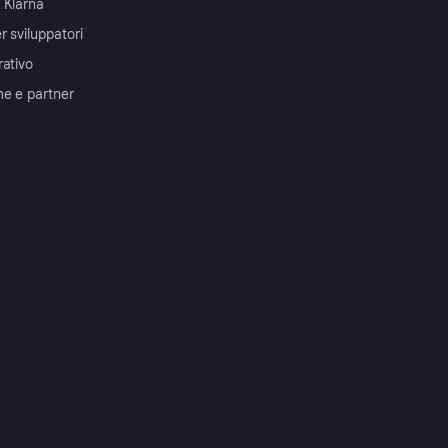
 Klarna
r sviluppatori
rativo
me e partner