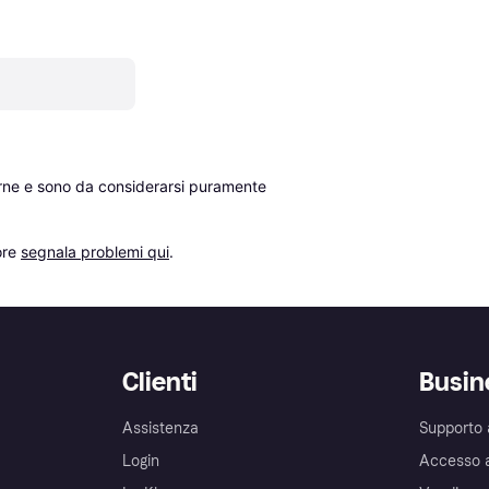
erne e sono da considerarsi puramente 
re 
segnala problemi qui
.
Clienti
Busin
Assistenza
Supporto 
Login
Accesso 