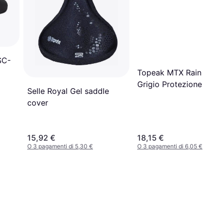
SC-
Topeak MTX Rain Cov
Grigio Protezione
Selle Royal Gel saddle
Impermeabile
cover
15,92 €
18,15 €
O 3 pagamenti di 5,30 €
O 3 pagamenti di 6,05 €