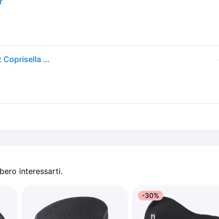
r
Basil. Basil Sattelüberzug Noir Wasserdicht Schwarz Coprisella Ritiro Gratis - nero - NO SIZE
ero interessarti.
-30%