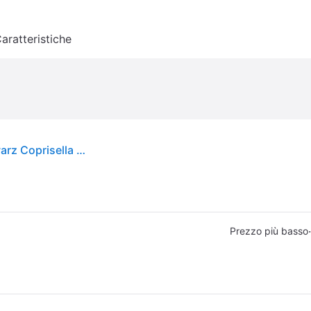
aratteristiche
Basil. Basil Sattelüberzug Noir Wasserdicht Schwarz Coprisella Ritiro Gratis - nero - NO SIZE
·
Prezzo più basso