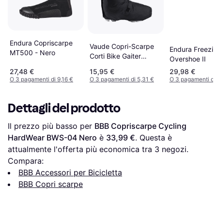
Endura Copriscarpe
Vaude Copri-Scarpe
Endura Freezin
MT500 - Nero
Corti Bike Gaiter
Overshoe II
Jaune Black
27,48 €
15,95 €
29,98 €
O 3 pagamenti di 9,16 €
O 3 pagamenti di 5,31 €
O 3 pagamenti di 
Dettagli del prodotto
Il prezzo più basso per 
BBB Copriscarpe Cycling 
HardWear BWS-04 Nero
 è 
33,99 €
. Questa è 
attualmente l'offerta più economica tra 
3
 negozi.
Compara:
BBB Accessori per Bicicletta
BBB Copri scarpe