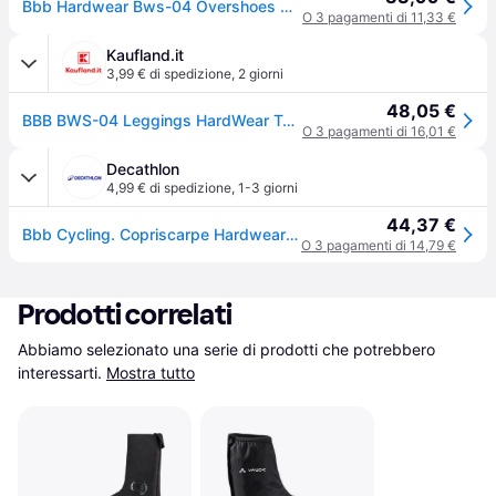
Bbb Hardwear Bws-04 Overshoes Nero EU 43-44
O 3 pagamenti di 11,33 €
Kaufland.it
3,99 € di spedizione
,
2 giorni
48,05 €
BBB BWS-04 Leggings HardWear Taglia 43-44
O 3 pagamenti di 16,01 €
Decathlon
4,99 € di spedizione
,
1-3 giorni
44,37 €
Bbb Cycling. Copriscarpe Hardwear Nero Copriscarpe Ritiro Gratis - nero - 47/48 (UK 12/12.5)
O 3 pagamenti di 14,79 €
Prodotti correlati
Abbiamo selezionato una serie di prodotti che potrebbero 
interessarti.
Mostra tutto