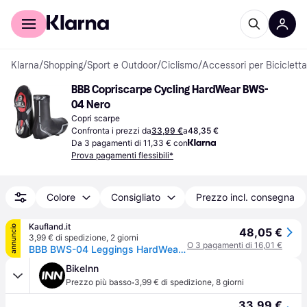
Per il tuo shopping
Per le aziende
Klarna
/
Shopping
/
Sport e Outdoor
/
Ciclismo
/
Accessori per Bicicletta
BBB Copriscarpe Cycling HardWear BWS-
04 Nero
Copri scarpe
Confronta i prezzi da
33,99 €
a
48,35 €
Da 3 pagamenti di 11,33 € con
Prova pagamenti flessibili*
Colore
Consigliato
Prezzo incl. consegna
Kaufland.it
annuncio
48,05 €
3,99 € di spedizione
,
2 giorni
O 3 pagamenti di 16,01 €
BBB BWS-04 Leggings HardWear Taglia 43-44
BikeInn
·
Prezzo più basso
3,99 € di spedizione
,
8 giorni
33,99 €