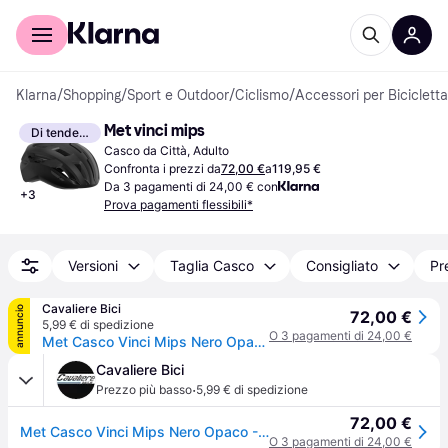
Per il tuo shopping
Per le aziende
Klarna
/
Shopping
/
Sport e Outdoor
/
Ciclismo
/
Accessori per Bicicletta
Met vinci mips
Di tendenza
Casco da Città, Adulto
Confronta i prezzi da
72,00 €
a
119,95 €
Da 3 pagamenti di 24,00 € con
+
3
Prova pagamenti flessibili*
Versioni
Taglia Casco
Consigliato
Pr
Cavaliere Bici
annuncio
72,00 €
5,99 € di spedizione
O 3 pagamenti di 24,00 €
Met Casco Vinci Mips Nero Opaco - S
Cavaliere Bici
·
Prezzo più basso
5,99 € di spedizione
72,00 €
Met Casco Vinci Mips Nero Opaco - S
O 3 pagamenti di 24,00 €