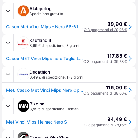
All4cycling
Spedizione gratuita
89,90 €
Casco Met Vinci Mips - Nero 58-61 / Nero
O 3 pagamenti di 29,96 €
Kaufland.it
3,99 € di spedizione
,
3 giorni
117,85 €
Casco MET Vinci Mips nero Taglia L (58-61 cm) 3HM122CE00LNO2
O 3 pagamenti di 39,28 €
Decathlon
0,49 € di spedizione
,
1-3 giorni
116,00 €
Met. Casco Met Vinci Mips Nero Opaco Caschi Ritiro Gratis - nero - 56-58
O 3 pagamenti di 38,66 €
BikeInn
3,99 € di spedizione
,
Domani
84,49 €
Met Vinci Mips Helmet Nero S
O 3 pagamenti di 28,16 €
Cingolani Bike Shop