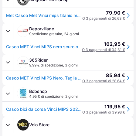
79,90 €
Met Casco Met Vinci mips titanio metallizzato L
O 3 pagamenti di 26,63 €
Deporvillage
Spedizione gratuita
,
24 giorni
102,95 €
Casco MET Vinci MIPS nero scuro opaco - M - Black
O 3 pagamenti di 34,31 €
365Rider
9,99 € di spedizione
,
3 giorni
85,94 €
Casco MET Vinci MIPS Nero, Taglia L (58-61 cm)
O 3 pagamenti di 28,64 €
Bobshop
4,95 € di spedizione
,
2 giorni
119,95 €
Casco bici da corsa Vinci MIPS 2026 - nero
O 3 pagamenti di 39,98 €
Velo Store