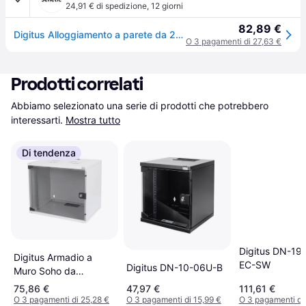
24,91 € di spedizione
,
12 giorni
82,89 €
Digitus Alloggiamento a parete da 254 mm (10") - 312 x 300 DN-10-09U
O 3 pagamenti di 27,63 €
Prodotti correlati
Abbiamo selezionato una serie di prodotti che potrebbero 
interessarti.
Mostra tutto
Di tendenza
Digitus DN-19
Digitus Armadio a
EC-SW
Digitus DN-10-06U-B
Muro Soho da
Assmblare 7u
75,86 €
47,97 €
111,61 €
540x400mm Colore
O 3 pagamenti di 25,28 €
O 3 pagamenti di 15,99 €
O 3 pagamenti di