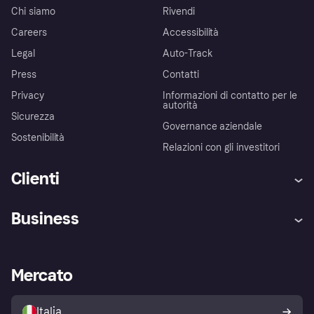
Chi siamo
Rivendi
Careers
Accessibilità
Legal
Auto-Track
Press
Contatti
Privacy
Informazioni di contatto per le
autorità
Sicurezza
Governance aziendale
Sostenibilità
Relazioni con gli investitori
Clienti
Assistenza
Arbitro bancario
Business
Login
Promessa di protezione contro
le frodi
Supporto aziende
Portale per sviluppatori
La Klarna app
Impostazioni sulla privacy
Accesso aziende
Stato operativo
Mercato
Esplora i negozi
Il tuo diritto di recesso
Vendi con Klarna
Piattaforme e partner
Politica di protezione
dell'acquirente Klarna
Italia