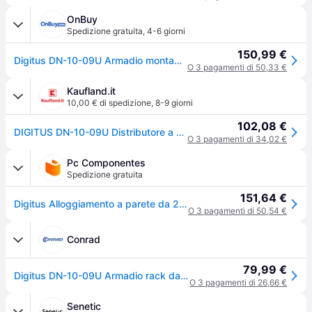
OnBuy
Spedizione gratuita
,
4-6 giorni
150,99 €
Digitus DN-10-09U Armadio montabile su muro grigio chiaro, RAL 7035 9U 10"
O 3 pagamenti di 50,33 €
Kaufland.it
10,00 € di spedizione
,
8-9 giorni
102,08 €
DIGITUS DN-10-09U Distributore a parete DIGITUS 10", 9 U, grigio chiaro RAL 7035
O 3 pagamenti di 34,02 €
Pc Componentes
Spedizione gratuita
151,64 €
Digitus Alloggiamento a parete da 254 mm (10") - 312 x 300 mm (L x P)
O 3 pagamenti di 50,54 €
Conrad
79,99 €
Digitus DN-10-09U Armadio rack da parete 10 (L x A x P) 312 x 464 x 300 mm 9 U Grigio (RAL 7035)
O 3 pagamenti di 26,66 €
Senetic