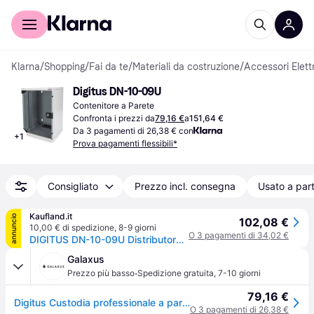
Per il tuo shopping
Per le aziende
Klarna
/
Shopping
/
Fai da te
/
Materiali da costruzione
/
Accessori Elettr
Digitus DN-10-09U
Contenitore a Parete
Confronta i prezzi da
79,16 €
a
151,64 €
Da 3 pagamenti di 26,38 € con
+
1
Prova pagamenti flessibili*
Consigliato
Prezzo incl. consegna
Usato a part
Kaufland.it
annuncio
102,08 €
10,00 € di spedizione
,
8-9 giorni
O 3 pagamenti di 34,02 €
DIGITUS DN-10-09U Distributore a parete DIGITUS 10", 9 U, grigio chiaro RAL 7035
Galaxus
·
Prezzo più basso
Spedizione gratuita
,
7-10 giorni
79,16 €
Digitus Custodia professionale a parete (9HE, Portapacchi da 10 pollici), Armadio rack, Grigio
O 3 pagamenti di 26,38 €