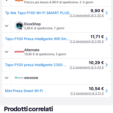
·
Prezzo più basso
4,99 € di spedizione
,
2-3 giorni
9,90 €
Tp-link Tapo P100 WI-FI SMART PLUG
O 3 pagamenti di 3,30 €
EsseShop
5,98 € di spedizione
,
7 giorni
11,71 €
Tapo P100 Presa Intelligente Wifi Smart Plug Compatibile Con Alexa E Google Home Controllo Remoto Tramite App Tapo 10A 2300W
O 3 pagamenti di 3,90 €
Alternate
19,90 € di spedizione
,
5 giorni
10,29 €
Tapo P100 presa intelligente 2300 W Bianco, Presa commutata
O 3 pagamenti di 3,43 €
ewooow
10,54 €
Mini Presa Smart Wi-Fi
O 3 pagamenti di 3,51 €
Prodotti correlati