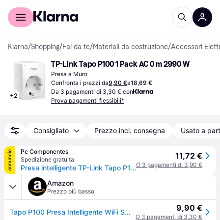
Per il tuo shopping
Per le aziende
Klarna
/
Shopping
/
Fai da te
/
Materiali da costruzione
/
Accessori Elettr
TP-Link Tapo P100 1 Pack AC 0 m 2990 W
Presa a Muro
Confronta i prezzi da
9,90 €
a
18,69 €
Da 3 pagamenti di 3,30 € con
+
2
Prova pagamenti flessibili*
Consigliato
Prezzo incl. consegna
Usato a part
Pc Componentes
annuncio
11,72 €
Spedizione gratuita
O 3 pagamenti di 3,90 €
Presa intelligente TP-Link Tapo P100 Wi-Fi/Bluetooth Max 2300 W Bianca Indoor
Amazon
Prezzo più basso
9,90 €
Tapo P100 Presa Intelligente WiFi Smart Plug, Compatibile con Alexa e Google Home, Programmazione, Controllo Remoto tramite APP, 10A, 2300W
O 3 pagamenti di 3,30 €