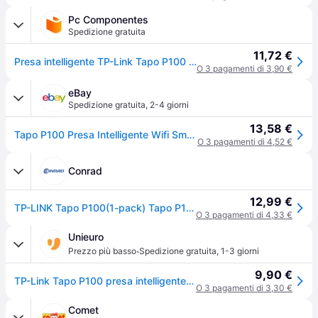
Pc Componentes
Spedizione gratuita
11,72 €
Presa intelligente TP-Link Tapo P100 Wi-Fi/Bluetooth Max 2300 W Bianca Indoor
O 3 pagamenti di 3,90 €
eBay
Spedizione gratuita
,
2-4 giorni
13,58 €
Tapo P100 Presa Intelligente Wifi Smart Plug, Compatibile Con Alexa E Google Hom
O 3 pagamenti di 4,52 €
Conrad
12,99 €
TP-LINK Tapo P100(1-pack) Tapo P100(1-pack) Bluetooth Kit interruttori senza fili 1 pezzo Presa di corrente
O 3 pagamenti di 4,33 €
Unieuro
·
Prezzo più basso
Spedizione gratuita
,
1-3 giorni
9,90 €
TP-Link Tapo P100 presa intelligente 2300 W Bianco
O 3 pagamenti di 3,30 €
Comet