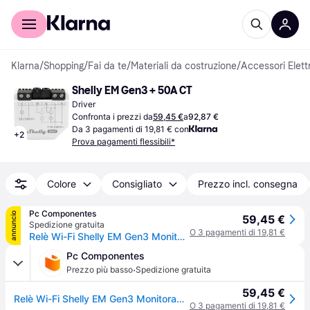
Per il tuo shopping
Per le aziende
Klarna
/
Shopping
/
Fai da te
/
Materiali da costruzione
/
Accessori Elettr
Shelly EM Gen3 + 50A CT
Driver
Confronta i prezzi da
59,45 €
a
92,87 €
Da 3 pagamenti di 19,81 € con
+
2
Prova pagamenti flessibili*
Colore
Consigliato
Prezzo incl. consegna
Pc Componentes
annuncio
59,45 €
Spedizione gratuita
O 3 pagamenti di 19,81 €
Relè Wi-Fi Shelly EM Gen3 Monitoraggio Energia, Controllo carichi, Wi-Fi, Due Canali
Pc Componentes
·
Prezzo più basso
Spedizione gratuita
59,45 €
Relè Wi-Fi Shelly EM Gen3 Monitoraggio Energia, Controllo carichi, Wi-Fi, Due Canali
O 3 pagamenti di 19,81 €