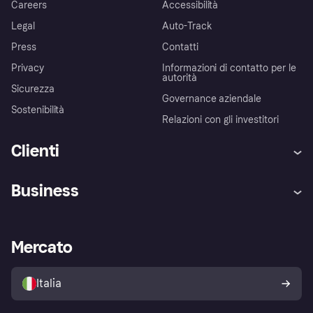
Careers
Accessibilità
Legal
Auto-Track
Press
Contatti
Privacy
Informazioni di contatto per le
autorità
Sicurezza
Governance aziendale
Sostenibilità
Relazioni con gli investitori
Clienti
Assistenza
Arbitro bancario
Business
Login
Promessa di protezione contro
le frodi
Supporto aziende
Portale per sviluppatori
La Klarna app
Impostazioni sulla privacy
Accesso aziende
Stato operativo
Mercato
Esplora i negozi
Il tuo diritto di recesso
Vendi con Klarna
Piattaforme e partner
Politica di protezione
dell'acquirente Klarna
Italia