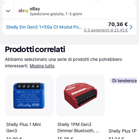
eBay
Spedizione gratuita
,
1-3 giorni
70,36 €
Shelly Em Gen3 1x50a Ct Moduł Pomiaru Energii W Zestawie
O 3 pagamenti di 23,45 €
Prodotti correlati
Abbiamo selezionato una serie di prodotti che potrebbero 
interessarti.
Mostra tutto
Di tendenza
Shelly 1PM Gen3
Shelly Plus 1 Mini
Dimmer Bluetooth, Wi-
Gen3
Shelly Plus 1P
Fi
12,09 €
15,38 €
51,24 €