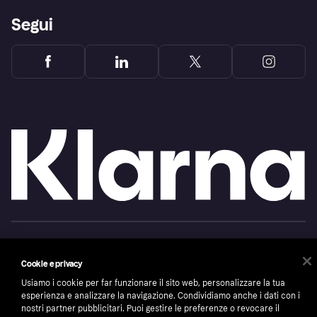
Segui
Copyright © 2005-2026 Klarna Bank AB (publ). Headquarters: Stockholm, Sweden. All
rights reserved. Klarna Bank AB (publ). Sveavägen 46, 111 34 Stockholm. Organization
number: 556737-0431
Cookie e privacy
Cookies
Klarna.com
Usiamo i cookie per far funzionare il sito web, personalizzare la tua
esperienza e analizzare la navigazione. Condividiamo anche i dati con i
nostri partner pubblicitari. Puoi gestire le preferenze o revocare il