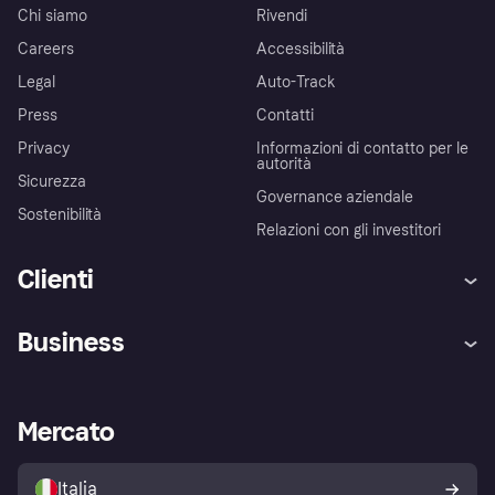
Chi siamo
Rivendi
Careers
Accessibilità
Legal
Auto-Track
Press
Contatti
Privacy
Informazioni di contatto per le
autorità
Sicurezza
Governance aziendale
Sostenibilità
Relazioni con gli investitori
Clienti
Assistenza
Arbitro bancario
Business
Login
Promessa di protezione contro
le frodi
Supporto aziende
Portale per sviluppatori
La Klarna app
Impostazioni sulla privacy
Accesso aziende
Stato operativo
Mercato
Esplora i negozi
Il tuo diritto di recesso
Vendi con Klarna
Piattaforme e partner
Politica di protezione
dell'acquirente Klarna
Italia