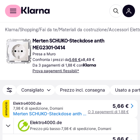
Per il tuo shopping
Per le aziende
Klarna
/
Shopping
/
Fai da te
/
Materiali da costruzione
/
Accessori Elettr
Merten SCHUKO-Steckdose anth 
MEG2301-0414
Presa a Muro
Confronta i prezzi da
5,66 €
a
8,49 €
Da 3 pagamenti di 1,88 € con
Prova pagamenti flessibili*
Consigliato
Prezzo incl. consegna
Usato a part
Elektro4000.de
annuncio
5,66 €
7,98 € di spedizione
,
Domani
O 3 pagamenti di 1,88 €
Merten SCHUKO-Steckdose anth MEG2301-0414
Elektro4000.de
·
Prezzo più basso
7,98 € di spedizione
,
Domani
5,66 €