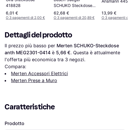
Ansmann 445
418828
SCHUKO Steckdose
20 EUCB2USBAC-885
6,01 €
62,68 €
13,99 €
2CKA002011A6312
O 3 pagamenti di 2,00 €
O 3 pagamenti di 20,89 €
O 3 pagamenti di
Dettagli del prodotto
Il prezzo più basso per 
Merten SCHUKO-Steckdose 
anth MEG2301-0414
 è 
5,66 €
. Questa è attualmente 
l'offerta più economica tra 
3
 negozi.
Compara:
Merten Accessori Elettrici
Merten Prese a Muro
Caratteristiche
Prodotto