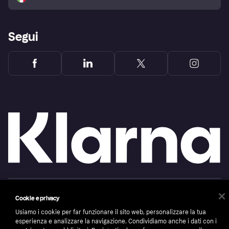
Segui
Copyright © 2005-2026 Klarna Bank AB (publ). Headquarters: Stockholm, Sweden. All
Cookie e privacy
rights reserved. Klarna Bank AB (publ). Sveavägen 46, 111 34 Stockholm. Organization
number: 556737-0431
Usiamo i cookie per far funzionare il sito web, personalizzare la tua
esperienza e analizzare la navigazione. Condividiamo anche i dati con i
Cookies
Klarna.com