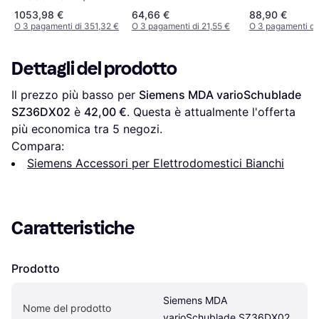
Frigorifero Combinato
1053,98 €
64,66 €
88,90 €
387LT No Frost
O 3 pagamenti di 351,32 €
O 3 pagamenti di 21,55 €
O 3 pagamenti di
Classe A Nero
Dettagli del prodotto
Il prezzo più basso per 
Siemens MDA varioSchublade 
SZ36DX02
 è 
42,00 €
. Questa è attualmente l'offerta 
più economica tra 
5
 negozi.
Compara:
Siemens Accessori per Elettrodomestici Bianchi
Caratteristiche
Prodotto
Siemens MDA 
Nome del prodotto
varioSchublade SZ36DX02