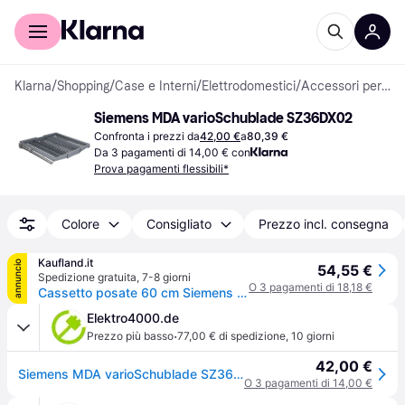
Per il tuo shopping
Per le aziende
Klarna
/
Shopping
/
Case e Interni
/
Elettrodomestici
/
Accessori per Elettrodomestici Bianchi
Siemens MDA varioSchublade SZ36DX02
Confronta i prezzi da
42,00 €
a
80,39 €
Da 3 pagamenti di 14,00 € con
Prova pagamenti flessibili*
Colore
Consigliato
Prezzo incl. consegna
Kaufland.it
annuncio
54,55 €
Spedizione gratuita
,
7-8 giorni
O 3 pagamenti di 18,18 €
Cassetto posate 60 cm Siemens SZ36DX02
Elektro4000.de
·
Prezzo più basso
77,00 € di spedizione
,
10 giorni
42,00 €
Siemens MDA varioSchublade SZ36DX02
O 3 pagamenti di 14,00 €