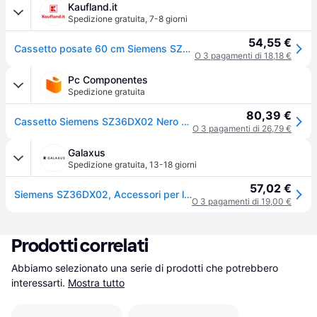
Kaufland.it
Spedizione gratuita
,
7-8 giorni
54,55 €
Cassetto posate 60 cm Siemens SZ36DX02
O 3 pagamenti di 18,18 €
Pc Componentes
Spedizione gratuita
80,39 €
Cassetto Siemens SZ36DX02 Nero 660x700 mm
O 3 pagamenti di 26,79 €
Galaxus
Spedizione gratuita
,
13-18 giorni
57,02 €
Siemens SZ36DX02, Accessori per lavastoviglie, Nero
O 3 pagamenti di 19,00 €
Prodotti correlati
Abbiamo selezionato una serie di prodotti che potrebbero 
interessarti.
Mostra tutto